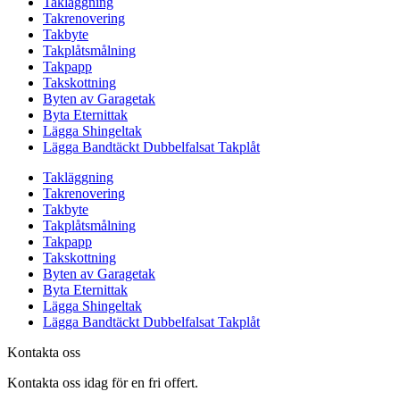
Takläggning
Takrenovering
Takbyte
Takplåtsmålning
Takpapp
Takskottning
Byten av Garagetak
Byta Eternittak
Lägga Shingeltak
Lägga Bandtäckt Dubbelfalsat Takplåt
Takläggning
Takrenovering
Takbyte
Takplåtsmålning
Takpapp
Takskottning
Byten av Garagetak
Byta Eternittak
Lägga Shingeltak
Lägga Bandtäckt Dubbelfalsat Takplåt
Kontakta oss
Kontakta oss idag för en fri offert.