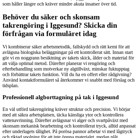
som håller längre och kräver mindre akuta insatser över tid.
Behöver du säker och skonsam
takrengöring i Iggesund? Skicka din
förfrågan via formuläret idag
Vi kombinerar säker arbetsmetodik, fallskydd och rätt kemi för att
avlägsna biologiska beläggningar på ett kontrollerat sätt. Innan start
gör vi en noggrann besiktning av takets skick, ålder och material för
att välja optimal metod. Därefter planerar vi rengöring och
efterbehandling som motverkar ny algtillväxt, minskar fuktupptag
och förbättrar takets funktion. Vill du ha en offert eller rådgivning?
Använd kontaktformuläret så återkommer vi snabbt med förslag och
tidsplan.
Professionell algborttagning på tak i Iggesund
En väl utförd takrengöring kräver struktur och precision. Vi börjar
med att säkra arbetsplatsen, täcka känsliga ytor och kontrollera
vattenavrinning. Därefter avlägsnar vi alger och svartpåväxt med
skonsam mekanisk bearbetning och kontrollerat tryck, alltid anpassat
efter underlagets tålighet. På porösa pannor arbetar vi med lågtryck
och riktad spolning för att inte öppna materialet, medan plåt