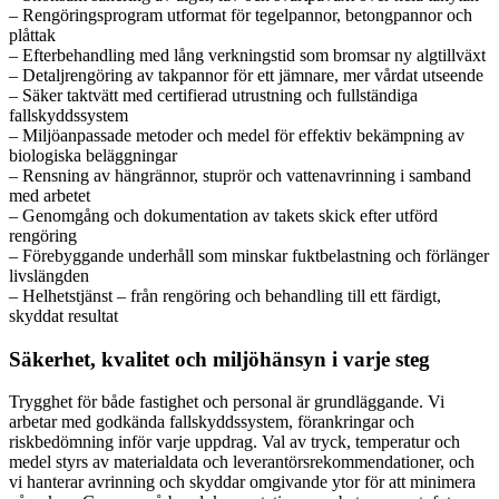
– Rengöringsprogram utformat för tegelpannor, betongpannor och
plåttak
– Efterbehandling med lång verkningstid som bromsar ny algtillväxt
– Detaljrengöring av takpannor för ett jämnare, mer vårdat utseende
– Säker taktvätt med certifierad utrustning och fullständiga
fallskyddssystem
– Miljöanpassade metoder och medel för effektiv bekämpning av
biologiska beläggningar
– Rensning av hängrännor, stuprör och vattenavrinning i samband
med arbetet
– Genomgång och dokumentation av takets skick efter utförd
rengöring
– Förebyggande underhåll som minskar fuktbelastning och förlänger
livslängden
– Helhetstjänst – från rengöring och behandling till ett färdigt,
skyddat resultat
Säkerhet, kvalitet och miljöhänsyn i varje steg
Trygghet för både fastighet och personal är grundläggande. Vi
arbetar med godkända fallskyddssystem, förankringar och
riskbedömning inför varje uppdrag. Val av tryck, temperatur och
medel styrs av materialdata och leverantörsrekommendationer, och
vi hanterar avrinning och skyddar omgivande ytor för att minimera