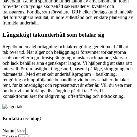
påverkan. Genom spårbar dokumentation av arbetsmoment, foton
före/efter och tydliga skötselråd säkerställer vi kvalitet och
transparens. För dig som förvaltare, BRF eller företagskund innebär
det förutsägbara resultat, mindre stillestånd och enklare planering av
framtida underhåll.
Långsiktigt takunderhåll som betalar sig
Regelbunden algborttagning och takrengöring ger ett mer hållbart
tak över tid. När alger och beläggningar försvinner torkar ytorna
snabbare efter regn, frostsprängning minskar och pannor, skarvar
och lack behåller sina egenskaper längre. Vi hjälper dig att sätta rätt
intervall för din fastighet i Iggesund, baserat på läge, skuggning och
takmaterial. Med ett enkelt underhållsprogram – besiktning,
rengöring och uppföljande behandling vid behov – håller du taket
rent, funktionsdugligt och representativt år efter år. Vill du veta mer
om hur vi kan förlänga livslängden på ditt tak? Fyll i
kontaktformuläret för rådgivning, offertförslag och tidsbokning.
Kontakta oss idag!
Namn