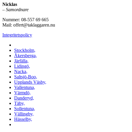
Nicklas
–
Samordnare
Nummer: 08-557 69 665
Mail: offert@taklaggaren.nu
Integritetspolicy
Vi utför arbeten i b.la:
Stockholm,
Åkersberga,
Järfälla,
Lidingö,
Nacka,
Saltsjö-Boo,
Upplands Väsby,
Vallentuna,
Värmdö,
Danderyd,
Täby,
Sollentuna,
Vällingby,
Hässelby,
m.fl.