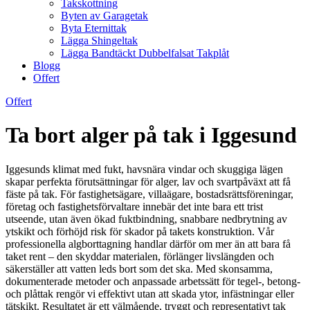
Takskottning
Byten av Garagetak
Byta Eternittak
Lägga Shingeltak
Lägga Bandtäckt Dubbelfalsat Takplåt
Blogg
Offert
Offert
Ta bort alger på tak i Iggesund
Iggesunds klimat med fukt, havsnära vindar och skuggiga lägen
skapar perfekta förutsättningar för alger, lav och svartpåväxt att få
fäste på tak. För fastighetsägare, villaägare, bostadsrättsföreningar,
företag och fastighetsförvaltare innebär det inte bara ett trist
utseende, utan även ökad fuktbindning, snabbare nedbrytning av
ytskikt och förhöjd risk för skador på takets konstruktion. Vår
professionella algborttagning handlar därför om mer än att bara få
taket rent – den skyddar materialen, förlänger livslängden och
säkerställer att vatten leds bort som det ska. Med skonsamma,
dokumenterade metoder och anpassade arbetssätt för tegel-, betong-
och plåttak rengör vi effektivt utan att skada ytor, infästningar eller
tätskikt. Resultatet är ett välmående, tryggt och representativt tak