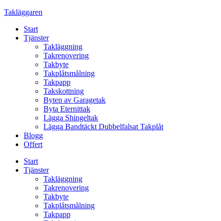
Skip
Takläggaren
to
Start
content
Tjänster
Takläggning
Takrenovering
Takbyte
Takplåtsmålning
Takpapp
Takskottning
Byten av Garagetak
Byta Eternittak
Lägga Shingeltak
Lägga Bandtäckt Dubbelfalsat Takplåt
Blogg
Offert
Start
Tjänster
Takläggning
Takrenovering
Takbyte
Takplåtsmålning
Takpapp