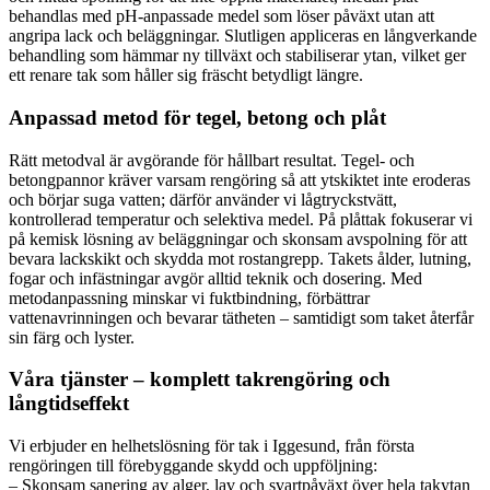
behandlas med pH-anpassade medel som löser påväxt utan att
angripa lack och beläggningar. Slutligen appliceras en långverkande
behandling som hämmar ny tillväxt och stabiliserar ytan, vilket ger
ett renare tak som håller sig fräscht betydligt längre.
Anpassad metod för tegel, betong och plåt
Rätt metodval är avgörande för hållbart resultat. Tegel- och
betongpannor kräver varsam rengöring så att ytskiktet inte eroderas
och börjar suga vatten; därför använder vi lågtryckstvätt,
kontrollerad temperatur och selektiva medel. På plåttak fokuserar vi
på kemisk lösning av beläggningar och skonsam avspolning för att
bevara lackskikt och skydda mot rostangrepp. Takets ålder, lutning,
fogar och infästningar avgör alltid teknik och dosering. Med
metodanpassning minskar vi fuktbindning, förbättrar
vattenavrinningen och bevarar tätheten – samtidigt som taket återfår
sin färg och lyster.
Våra tjänster – komplett takrengöring och
långtidseffekt
Vi erbjuder en helhetslösning för tak i Iggesund, från första
rengöringen till förebyggande skydd och uppföljning:
– Skonsam sanering av alger, lav och svartpåväxt över hela takytan