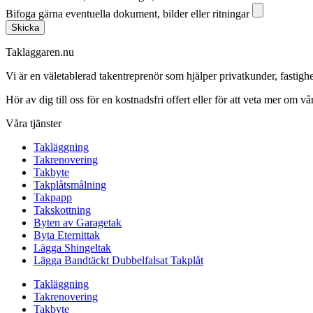
Bifoga gärna eventuella dokument, bilder eller ritningar
Skicka
Taklaggaren.nu
Vi är en väletablerad takentreprenör som hjälper privatkunder, fasti
Hör av dig till oss för en kostnadsfri offert eller för att veta mer om vår
Våra tjänster
Takläggning
Takrenovering
Takbyte
Takplåtsmålning
Takpapp
Takskottning
Byten av Garagetak
Byta Eternittak
Lägga Shingeltak
Lägga Bandtäckt Dubbelfalsat Takplåt
Takläggning
Takrenovering
Takbyte