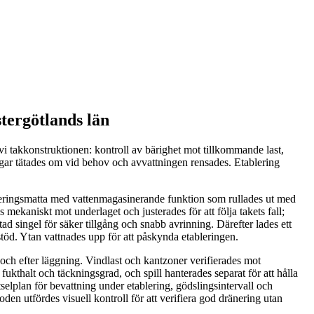
tergötlands län
i takkonstruktionen: kontroll av bärighet mot tillkommande last,
ngar tätades om vid behov och avvattningen rensades. Etablering
dräneringsmatta med vattenmagasinerande funktion som rullades ut med
s mekaniskt mot underlaget och justerades för att följa takets fall;
 singel för säker tillgång och snabb avrinning. Därefter lades ett
stöd. Ytan vattnades upp för att påskynda etableringen.
ch efter läggning. Vindlast och kantzoner verifierades mot
ukthalt och täckningsgrad, och spill hanterades separat för att hålla
selplan för bevattning under etablering, gödslingsintervall och
den utfördes visuell kontroll för att verifiera god dränering utan