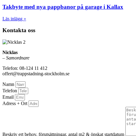
Takbyte med nya pappbanor på garage i Kallax
Läs inlägg »
Kontakta oss
Nicklas
–
Samordnare
Telefon: 08-124 11 412
offert@trappstadning-stockholm.se
Namn
Telefon
Email
Adress + Ort
Beskriv ert behov, förutsättningar, antal m2 & önskat startdatum