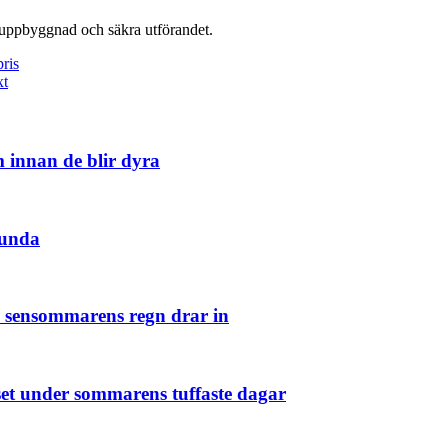
eruppbyggnad och säkra utförandet.
pris
xt
m innan de blir dyra
ölunda
n sensommarens regn drar in
set under sommarens tuffaste dagar