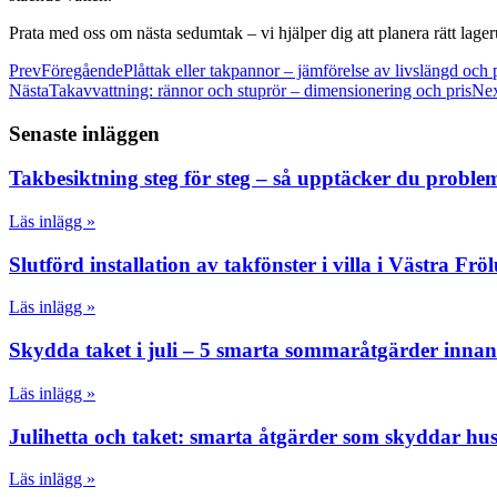
Prata med oss om nästa sedumtak – vi hjälper dig att planera rätt lag
Prev
Föregående
Plåttak eller takpannor – jämförelse av livslängd och 
Nästa
Takavvattning: rännor och stuprör – dimensionering och pris
Ne
Senaste inläggen
Takbesiktning steg för steg – så upptäcker du proble
Läs inlägg »
Slutförd installation av takfönster i villa i Västra Fr
Läs inlägg »
Skydda taket i juli – 5 smarta sommaråtgärder inna
Läs inlägg »
Julihetta och taket: smarta åtgärder som skyddar hu
Läs inlägg »