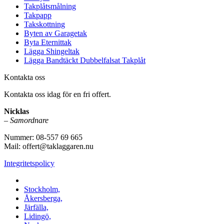
Takplåtsmålning
Takpapp
Takskottning
Byten av Garagetak
Byta Eternittak
Lägga Shingeltak
Lägga Bandtäckt Dubbelfalsat Takplåt
Kontakta oss
Kontakta oss idag för en fri offert.
Nicklas
–
Samordnare
Nummer: 08-557 69 665
Mail: offert@taklaggaren.nu
Integritetspolicy
Vi utför arbeten i b.la:
Stockholm,
Åkersberga,
Järfälla,
Lidingö,