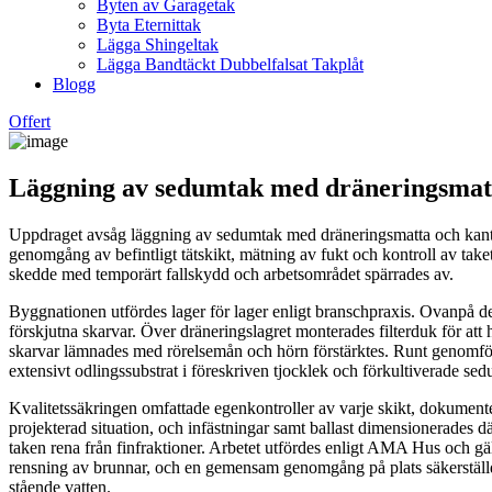
Byten av Garagetak
Byta Eternittak
Lägga Shingeltak
Lägga Bandtäckt Dubbelfalsat Takplåt
Blogg
Offert
Läggning av sedumtak med dräneringsmatta
Uppdraget avsåg läggning av sedumtak med dräneringsmatta och kantprof
genomgång av befintligt tätskikt, mätning av fukt och kontroll av tak
skedde med temporärt fallskydd och arbetsområdet spärrades av.
Byggnationen utfördes lager för lager enligt branschpraxis. Ovanpå det
förskjutna skarvar. Över dräneringslagret monterades filterduk för att h
skarvar lämnades med rörelsemån och hörn förstärktes. Runt genomförin
extensivt odlingssubstrat i föreskriven tjocklek och förkultiverade se
Kvalitetssäkringen omfattade egenkontroller av varje skikt, dokument
projekterad situation, och infästningar samt ballast dimensionerades dä
taken rena från finfraktioner. Arbetet utfördes enligt AMA Hus och gäl
rensning av brunnar, och en gemensam genomgång på plats säkerställde at
stående vatten.