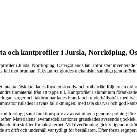
 och kantprofiler i Jursla, Norrköping, Ös
iler i Jursla, Norrköping, Östergötlands län. Inför start inventerade v
ets fall mot brunnar. Takytan rengjordes mekaniskt, samtliga genomföri
 intakta tätskiktet lades först en skydds- och rotbarriär, följt av en 
indra finmaterial från att täppa till. Kantprofiler i aluminium förankrade
gar, sarger och takbrunnar lades brand- och underhållsstråk med tvättad
dummattor rullades ut tvärs fallriktningen, med täta skarvar och god kant
erad fotologg samt funktionsprov av avvattningen genom spolning före o
refter. Materialens leveransdeklarationer granskades avseende tjocklek, f
lande föreskrifter för taksäkerhet. Vid överlämning gick vi igenom sköt
t drift och underhåll var tydligt för beställaren. Efter första regnperio