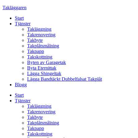
Skip
Takläggaren
to
Start
content
Tjänster
Takläggning
Takrenovering
Takbyte
Takplåtsmålning
Takpapp
Takskottning
Byten av Garagetak
Byta Eternittak
Lägga Shingeltak
Lägga Bandtäckt Dubbelfalsat Takplåt
Blogg
Start
Tjänster
Takläggning
Takrenovering
Takbyte
Takplåtsmålning
Takpapp
Takskottning