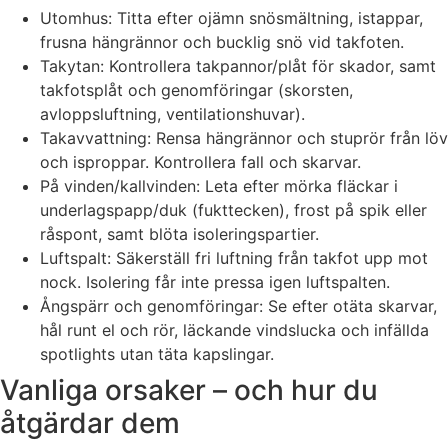
Utomhus: Titta efter ojämn snösmältning, istappar,
frusna hängrännor och bucklig snö vid takfoten.
Takytan: Kontrollera takpannor/plåt för skador, samt
takfotsplåt och genomföringar (skorsten,
avloppsluftning, ventilationshuvar).
Takavvattning: Rensa hängrännor och stuprör från löv
och isproppar. Kontrollera fall och skarvar.
På vinden/kallvinden: Leta efter mörka fläckar i
underlagspapp/duk (fukttecken), frost på spik eller
råspont, samt blöta isoleringspartier.
Luftspalt: Säkerställ fri luftning från takfot upp mot
nock. Isolering får inte pressa igen luftspalten.
Ångspärr och genomföringar: Se efter otäta skarvar,
hål runt el och rör, läckande vindslucka och infällda
spotlights utan täta kapslingar.
Vanliga orsaker – och hur du
åtgärdar dem