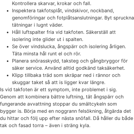
Kontrollera skarvar, krokar och fall.
Inspektera takfotsplåt, vindskivor, nockband,
genomföringar och fotplåtsanslutningar. Byt spruckna
tätningar i lugnt väder.
Håll luftspalter fria vid takfoten. Säkerställ att
isolering inte glider ut i spalten.
Se över vindslucka, ångspärr och isolering årligen.
Täta minsta hål runt el och rör.
Planera snörasskydd, taksteg och gångbryggor för
säker service. Använd alltid godkänd taksäkerhet.
Klipp tillbaka träd som skräpar ned i rännor och
skuggar taket så att is ligger kvar längre.
Is vid takfoten är ett symptom, inte problemet i sig.
Genom att kombinera bättre luftning, tät ångspärr och
fungerande avvattning stoppar du smältcykeln som
bygger is. Börja med en noggrann felsökning, åtgärda det
du hittar och följ upp efter nästa snöfall. Då håller du både
tak och fasad torra – även i sträng kyla.