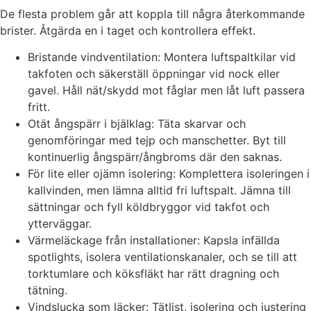
De flesta problem går att koppla till några återkommande
brister. Åtgärda en i taget och kontrollera effekt.
Bristande vindventilation: Montera luftspaltkilar vid
takfoten och säkerställ öppningar vid nock eller
gavel. Håll nät/skydd mot fåglar men låt luft passera
fritt.
Otät ångspärr i bjälklag: Täta skarvar och
genomföringar med tejp och manschetter. Byt till
kontinuerlig ångspärr/ångbroms där den saknas.
För lite eller ojämn isolering: Komplettera isoleringen i
kallvinden, men lämna alltid fri luftspalt. Jämna till
sättningar och fyll köldbryggor vid takfot och
ytterväggar.
Värmeläckage från installationer: Kapsla infällda
spotlights, isolera ventilationskanaler, och se till att
torktumlare och köksfläkt har rätt dragning och
tätning.
Vindslucka som läcker: Tätlist, isolering och justering