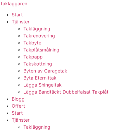
Skip
Takläggaren
to
Start
content
Tjänster
Takläggning
Takrenovering
Takbyte
Takplåtsmålning
Takpapp
Takskottning
Byten av Garagetak
Byta Eternittak
Lägga Shingeltak
Lägga Bandtäckt Dubbelfalsat Takplåt
Blogg
Offert
Start
Tjänster
Takläggning