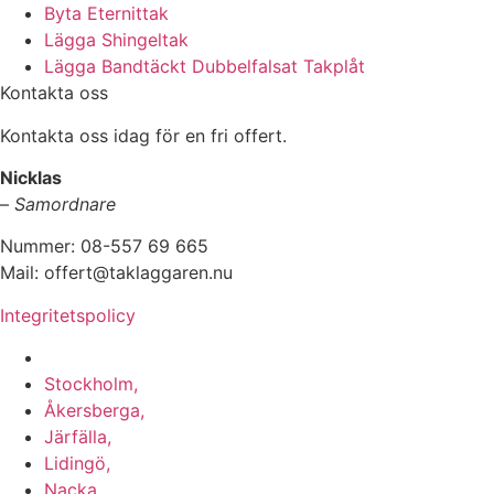
Byta Eternittak
Lägga Shingeltak
Lägga Bandtäckt Dubbelfalsat Takplåt
Kontakta oss
Kontakta oss idag för en fri offert.
Nicklas
–
Samordnare
Nummer: 08-557 69 665
Mail: offert@taklaggaren.nu
Integritetspolicy
Vi utför arbeten i b.la:
Stockholm,
Åkersberga,
Järfälla,
Lidingö,
Nacka,