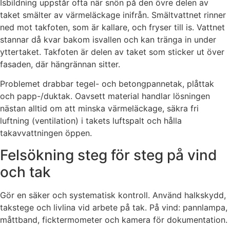
Isbildning uppstår ofta när snön på den övre delen av
taket smälter av värmeläckage inifrån. Smältvattnet rinner
ned mot takfoten, som är kallare, och fryser till is. Vattnet
stannar då kvar bakom isvallen och kan tränga in under
yttertaket. Takfoten är delen av taket som sticker ut över
fasaden, där hängrännan sitter.
Problemet drabbar tegel- och betongpannetak, plåttak
och papp-/duktak. Oavsett material handlar lösningen
nästan alltid om att minska värmeläckage, säkra fri
luftning (ventilation) i takets luftspalt och hålla
takavvattningen öppen.
Felsökning steg för steg på vind
och tak
Gör en säker och systematisk kontroll. Använd halkskydd,
takstege och livlina vid arbete på tak. På vind: pannlampa,
måttband, ficktermometer och kamera för dokumentation.