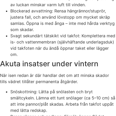
av luckan minskar varm luft till vinden.
Blockerad avvattning: Rensa hängrännor/stuprör,
justera fall, och använd lövstopp om mycket skräp
samlas. Öppna is med ånga – inte med hårda verktyg
som skadar.
Svagt sekundärt tätskikt vid takfot: Komplettera med
is- och vattenmembran (självhäftande underlagsduk)
vid takfoten när du ändå öppnar taket eller lägger
om.
Akuta insatser under vintern
När isen redan är där handlar det om att minska skador
tills vädret tillåter permanenta åtgärder.
Snöskottning: Lätta på snölasten och bryt
smältcykeln. Lämna ett tunt snölager (ca 5–10 cm) så
att inte pannor/plåt skadas. Arbeta från takfot uppåt
med lätta redskap.