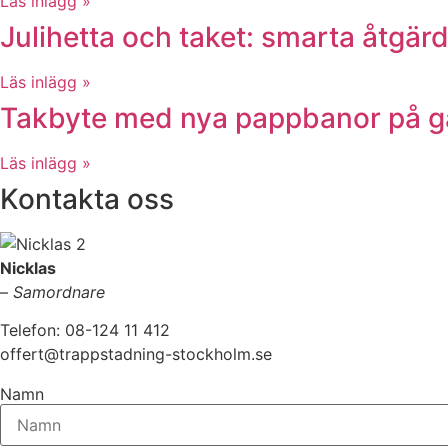
Läs inlägg »
Julihetta och taket: smarta åtgä
Läs inlägg »
Takbyte med nya pappbanor på ga
Läs inlägg »
Kontakta oss
Nicklas
–
Samordnare
Telefon: 08-124 11 412
offert@trappstadning-stockholm.se
Namn