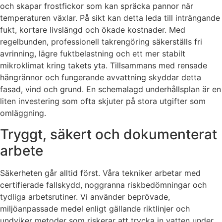
och skapar frostfickor som kan spräcka pannor när
temperaturen växlar. På sikt kan detta leda till inträngande
fukt, kortare livslängd och ökade kostnader. Med
regelbunden, professionell takrengöring säkerställs fri
avrinning, lägre fuktbelastning och ett mer stabilt
mikroklimat kring takets yta. Tillsammans med rensade
hängrännor och fungerande avvattning skyddar detta
fasad, vind och grund. En schemalagd underhållsplan är en
liten investering som ofta skjuter på stora utgifter som
omläggning.
Tryggt, säkert och dokumenterat
arbete
Säkerheten går alltid först. Våra tekniker arbetar med
certifierade fallskydd, noggranna riskbedömningar och
tydliga arbetsrutiner. Vi använder beprövade,
miljöanpassade medel enligt gällande riktlinjer och
undviker metoder som riskerar att trycka in vatten under