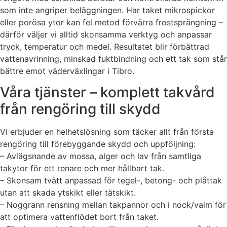
som inte angriper beläggningen. Har taket mikrospickor
eller porösa ytor kan fel metod förvärra frostsprängning –
därför väljer vi alltid skonsamma verktyg och anpassar
tryck, temperatur och medel. Resultatet blir förbättrad
vattenavrinning, minskad fuktbindning och ett tak som står
bättre emot väderväxlingar i Tibro.
Våra tjänster – komplett takvård
från rengöring till skydd
Vi erbjuder en helhetslösning som täcker allt från första
rengöring till förebyggande skydd och uppföljning:
– Avlägsnande av mossa, alger och lav från samtliga
takytor för ett renare och mer hållbart tak.
– Skonsam tvätt anpassad för tegel-, betong- och plåttak
utan att skada ytskikt eller tätskikt.
– Noggrann rensning mellan takpannor och i nock/valm för
att optimera vattenflödet bort från taket.