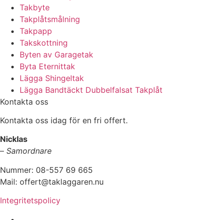
Takbyte
Takplåtsmålning
Takpapp
Takskottning
Byten av Garagetak
Byta Eternittak
Lägga Shingeltak
Lägga Bandtäckt Dubbelfalsat Takplåt
Kontakta oss
Kontakta oss idag för en fri offert.
Nicklas
–
Samordnare
Nummer: 08-557 69 665
Mail: offert@taklaggaren.nu
Integritetspolicy
Vi utför arbeten i b.la: