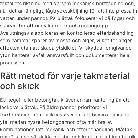
takfallets riktning med varsam mekanisk borttagning och,
när det är lämpligt, lågtryckssköljning för att inte pressa in
vatten under pannor. På plåttak fokuserar vi på fogar och
skarvar för att undvika repor och rostangrepp.
Avslutningsvis appliceras en kontrollerad efterbehandling
som hämmar sporer av mossa och alger, vilket förlänger
effekten utan att skada ytskiktet. Vi skyddar omgivande
ytor, hanterar avfall ansvarsfullt och dokumenterar hela
processen.
Rätt metod för varje takmaterial
och skick
Ett tegel- eller betongtak kräver annan hantering än ett
lackerat plåttak. På äldre pannor prioriterar vi
torrborstning och punktinsatser för att bevara pannans
yta, medan nyare betongpannor ofta mår bra av
kombinationen lätt mekanik och efterbehandling. Plåttak
rengörs med särskilda borstar och kontrollerad kemteknik