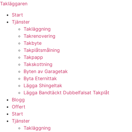
Skip
Takläggaren
to
Start
content
Tjänster
Takläggning
Takrenovering
Takbyte
Takplåtsmålning
Takpapp
Takskottning
Byten av Garagetak
Byta Eternittak
Lägga Shingeltak
Lägga Bandtäckt Dubbelfalsat Takplåt
Blogg
Offert
Start
Tjänster
Takläggning