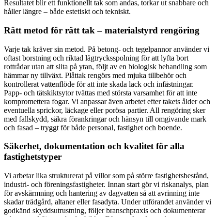
Resultatet blir ett funktionellt tak som andas, torkar ut snabbare och
håller längre – både estetiskt och tekniskt.
Rätt metod för rätt tak – materialstyrd rengöring
Varje tak kräver sin metod. På betong- och tegelpannor använder vi
oftast borstning och riktad lågtrycksspolning för att lyfta bort
rottrådar utan att slita på ytan, följt av en biologisk behandling som
hämmar ny tillväxt. Plåttak rengörs med mjuka tillbehör och
kontrollerat vattenflöde för att inte skada lack och infästningar.
Papp- och tätskiktsytor tvättas med största varsamhet för att inte
kompromettera fogar. Vi anpassar även arbetet efter takets ålder och
eventuella sprickor, läckage eller porösa partier. All rengöring sker
med fallskydd, säkra förankringar och hänsyn till omgivande mark
och fasad – tryggt för både personal, fastighet och boende.
Säkerhet, dokumentation och kvalitet för alla
fastighetstyper
Vi arbetar lika strukturerat på villor som på större fastighetsbestånd,
industri- och föreningsfastigheter. Innan start gör vi riskanalys, plan
för avskärmning och hantering av dagvatten så att avrinning inte
skadar trädgård, altaner eller fasadyta. Under utförandet använder vi
godkänd skyddsutrustning, följer branschpraxis och dokumenterar