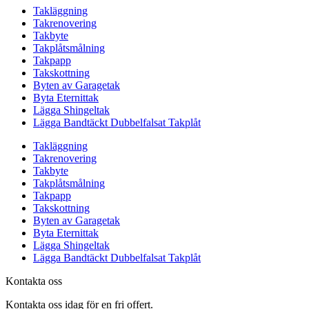
Takläggning
Takrenovering
Takbyte
Takplåtsmålning
Takpapp
Takskottning
Byten av Garagetak
Byta Eternittak
Lägga Shingeltak
Lägga Bandtäckt Dubbelfalsat Takplåt
Takläggning
Takrenovering
Takbyte
Takplåtsmålning
Takpapp
Takskottning
Byten av Garagetak
Byta Eternittak
Lägga Shingeltak
Lägga Bandtäckt Dubbelfalsat Takplåt
Kontakta oss
Kontakta oss idag för en fri offert.