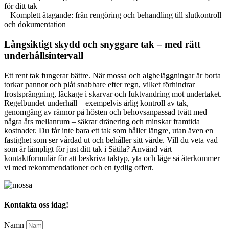
för ditt tak
– Komplett åtagande: från rengöring och behandling till slutkontroll
och dokumentation
Långsiktigt skydd och snyggare tak – med rätt
underhållsintervall
Ett rent tak fungerar bättre. När mossa och algbeläggningar är borta
torkar pannor och plåt snabbare efter regn, vilket förhindrar
frostsprängning, läckage i skarvar och fuktvandring mot undertaket.
Regelbundet underhåll – exempelvis årlig kontroll av tak,
genomgång av rännor på hösten och behovsanpassad tvätt med
några års mellanrum – säkrar dränering och minskar framtida
kostnader. Du får inte bara ett tak som håller längre, utan även en
fastighet som ser vårdad ut och behåller sitt värde. Vill du veta vad
som är lämpligt för just ditt tak i Sätila? Använd vårt
kontaktformulär för att beskriva taktyp, yta och läge så återkommer
vi med rekommendationer och en tydlig offert.
Kontakta oss idag!
Namn