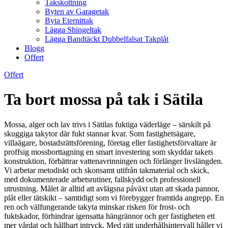
Takskottning
Byten av Garagetak
Byta Eternittak
Lägga Shingeltak
Lägga Bandtäckt Dubbelfalsat Takplåt
Blogg
Offert
Offert
Ta bort mossa på tak i Sätila
Mossa, alger och lav trivs i Sätilas fuktiga väderläge – särskilt på
skuggiga takytor där fukt stannar kvar. Som fastighetsägare,
villaägare, bostadsrättsförening, företag eller fastighetsförvaltare är
proffsig mossborttagning en smart investering som skyddar takets
konstruktion, förbättrar vattenavrinningen och förlänger livslängden.
Vi arbetar metodiskt och skonsamt utifrån takmaterial och skick,
med dokumenterade arbetsrutiner, fallskydd och professionell
utrustning. Målet är alltid att avlägsna påväxt utan att skada pannor,
plåt eller tätskikt – samtidigt som vi förebygger framtida angrepp. En
ren och välfungerande takyta minskar risken för frost- och
fuktskador, förhindrar igensatta hängrännor och ger fastigheten ett
mer vårdat och hållbart intryck. Med rätt underhållsintervall håller vi