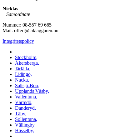
Nicklas
–
Samordnare
Nummer: 08-557 69 665
Mail: offert@taklaggaren.nu
Integritetspolicy
Vi utför arbeten i b.la:
Stockholm,
Åkersberga,
Järfälla,
Lidingö,
Nacka,
Saltsjö-Boo,
Upplands Väsby,
Vallentuna,
Värmdö,
Danderyd,
Täby,
Sollentuna,
Vällingby,
Hässelby,
m.fl.