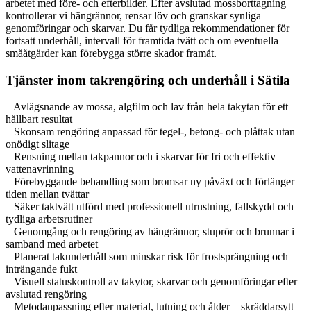
arbetet med före- och efterbilder. Efter avslutad mossborttagning
kontrollerar vi hängrännor, rensar löv och granskar synliga
genomföringar och skarvar. Du får tydliga rekommendationer för
fortsatt underhåll, intervall för framtida tvätt och om eventuella
smååtgärder kan förebygga större skador framåt.
Tjänster inom takrengöring och underhåll i Sätila
– Avlägsnande av mossa, algfilm och lav från hela takytan för ett
hållbart resultat
– Skonsam rengöring anpassad för tegel-, betong- och plåttak utan
onödigt slitage
– Rensning mellan takpannor och i skarvar för fri och effektiv
vattenavrinning
– Förebyggande behandling som bromsar ny påväxt och förlänger
tiden mellan tvättar
– Säker taktvätt utförd med professionell utrustning, fallskydd och
tydliga arbetsrutiner
– Genomgång och rengöring av hängrännor, stuprör och brunnar i
samband med arbetet
– Planerat takunderhåll som minskar risk för frostsprängning och
inträngande fukt
– Visuell statuskontroll av takytor, skarvar och genomföringar efter
avslutad rengöring
– Metodanpassning efter material, lutning och ålder – skräddarsytt