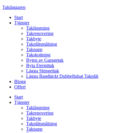
Skip
Takläggaren
to
Start
content
Tjänster
Takläggning
Takrenovering
Takbyte
Takplåtsmålning
Takpapp
Takskottning
Byten av Garagetak
Byta Eternittak
Lägga Shingeltak
Lägga Bandtäckt Dubbelfalsat Takplåt
Blogg
Offert
Start
Tjänster
Takläggning
Takrenovering
Takbyte
Takplåtsmålning
Takpapp