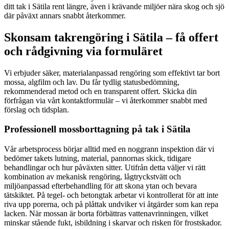
ditt tak i Sätila rent längre, även i krävande miljöer nära skog och sjö
där påväxt annars snabbt återkommer.
Skonsam takrengöring i Sätila – få offert
och rådgivning via formuläret
Vi erbjuder säker, materialanpassad rengöring som effektivt tar bort
mossa, algfilm och lav. Du får tydlig statusbedömning,
rekommenderad metod och en transparent offert. Skicka din
förfrågan via vårt kontaktformulär – vi återkommer snabbt med
förslag och tidsplan.
Professionell mossborttagning på tak i Sätila
Vår arbetsprocess börjar alltid med en noggrann inspektion där vi
bedömer takets lutning, material, pannornas skick, tidigare
behandlingar och hur påväxten sitter. Utifrån detta väljer vi rätt
kombination av mekanisk rengöring, lågtryckstvätt och
miljöanpassad efterbehandling för att skona ytan och bevara
tätskiktet. På tegel- och betongtak arbetar vi kontrollerat för att inte
riva upp porerna, och på plåttak undviker vi åtgärder som kan repa
lacken. När mossan är borta förbättras vattenavrinningen, vilket
minskar stående fukt, isbildning i skarvar och risken för frostskador.