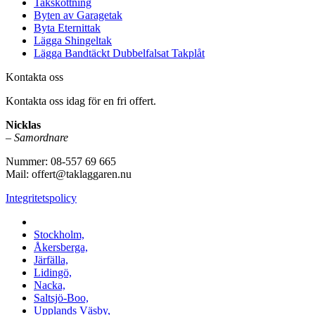
Takskottning
Byten av Garagetak
Byta Eternittak
Lägga Shingeltak
Lägga Bandtäckt Dubbelfalsat Takplåt
Kontakta oss
Kontakta oss idag för en fri offert.
Nicklas
–
Samordnare
Nummer: 08-557 69 665
Mail: offert@taklaggaren.nu
Integritetspolicy
Vi utför arbeten i b.la:
Stockholm,
Åkersberga,
Järfälla,
Lidingö,
Nacka,
Saltsjö-Boo,
Upplands Väsby,