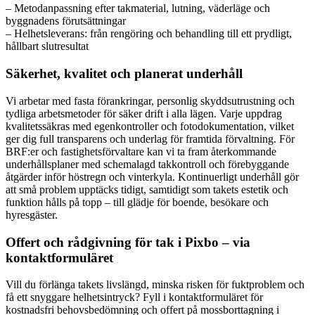
– Metodanpassning efter takmaterial, lutning, väderläge och
byggnadens förutsättningar
– Helhetsleverans: från rengöring och behandling till ett prydligt,
hållbart slutresultat
Säkerhet, kvalitet och planerat underhåll
Vi arbetar med fasta förankringar, personlig skyddsutrustning och
tydliga arbetsmetoder för säker drift i alla lägen. Varje uppdrag
kvalitetssäkras med egenkontroller och fotodokumentation, vilket
ger dig full transparens och underlag för framtida förvaltning. För
BRF:er och fastighetsförvaltare kan vi ta fram återkommande
underhållsplaner med schemalagd takkontroll och förebyggande
åtgärder inför höstregn och vinterkyla. Kontinuerligt underhåll gör
att små problem upptäcks tidigt, samtidigt som takets estetik och
funktion hålls på topp – till glädje för boende, besökare och
hyresgäster.
Offert och rådgivning för tak i Pixbo – via
kontaktformuläret
Vill du förlänga takets livslängd, minska risken för fuktproblem och
få ett snyggare helhetsintryck? Fyll i kontaktformuläret för
kostnadsfri behovsbedömning och offert på mossborttagning i