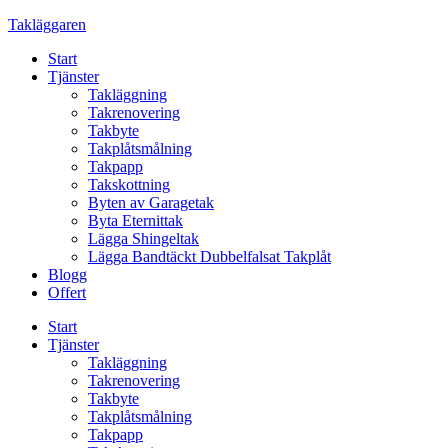
Skip
Takläggaren
to
Start
content
Tjänster
Takläggning
Takrenovering
Takbyte
Takplåtsmålning
Takpapp
Takskottning
Byten av Garagetak
Byta Eternittak
Lägga Shingeltak
Lägga Bandtäckt Dubbelfalsat Takplåt
Blogg
Offert
Start
Tjänster
Takläggning
Takrenovering
Takbyte
Takplåtsmålning
Takpapp