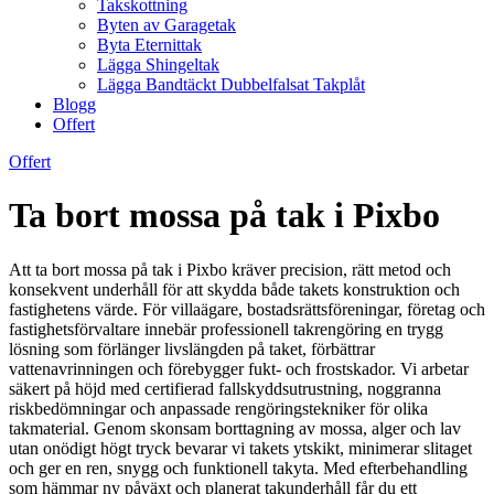
Takskottning
Byten av Garagetak
Byta Eternittak
Lägga Shingeltak
Lägga Bandtäckt Dubbelfalsat Takplåt
Blogg
Offert
Offert
Ta bort mossa på tak i Pixbo
Att ta bort mossa på tak i Pixbo kräver precision, rätt metod och
konsekvent underhåll för att skydda både takets konstruktion och
fastighetens värde. För villaägare, bostadsrättsföreningar, företag och
fastighetsförvaltare innebär professionell takrengöring en trygg
lösning som förlänger livslängden på taket, förbättrar
vattenavrinningen och förebygger fukt- och frostskador. Vi arbetar
säkert på höjd med certifierad fallskyddsutrustning, noggranna
riskbedömningar och anpassade rengöringstekniker för olika
takmaterial. Genom skonsam borttagning av mossa, alger och lav
utan onödigt högt tryck bevarar vi takets ytskikt, minimerar slitaget
och ger en ren, snygg och funktionell takyta. Med efterbehandling
som hämmar ny påväxt och planerat takunderhåll får du ett