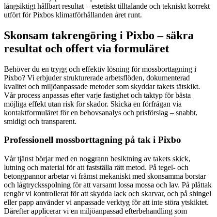
långsiktigt hållbart resultat – estetiskt tilltalande och tekniskt korrekt
utfört för Pixbos klimatförhållanden året runt.
Skonsam takrengöring i Pixbo – säkra
resultat och offert via formuläret
Behöver du en trygg och effektiv lösning för mossborttagning i
Pixbo? Vi erbjuder strukturerade arbetsflöden, dokumenterad
kvalitet och miljöanpassade metoder som skyddar takets tätskikt.
Vår process anpassas efter varje fastighet och taktyp för bästa
möjliga effekt utan risk för skador. Skicka en förfrågan via
kontaktformuläret för en behovsanalys och prisförslag – snabbt,
smidigt och transparent.
Professionell mossborttagning på tak i Pixbo
Vår tjänst börjar med en noggrann besiktning av takets skick,
lutning och material för att fastställa rätt metod. På tegel- och
betongpannor arbetar vi främst mekaniskt med skonsamma borstar
och lågtrycksspolning för att varsamt lossa mossa och lav. På plåttak
rengör vi kontrollerat för att skydda lack och skarvar, och på shingel
eller papp använder vi anpassade verktyg för att inte störa ytskiktet.
Därefter applicerar vi en miljöanpassad efterbehandling som