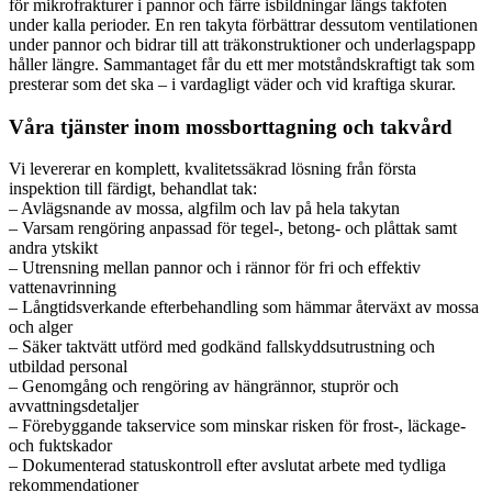
för mikrofrakturer i pannor och färre isbildningar längs takfoten
under kalla perioder. En ren takyta förbättrar dessutom ventilationen
under pannor och bidrar till att träkonstruktioner och underlagspapp
håller längre. Sammantaget får du ett mer motståndskraftigt tak som
presterar som det ska – i vardagligt väder och vid kraftiga skurar.
Våra tjänster inom mossborttagning och takvård
Vi levererar en komplett, kvalitetssäkrad lösning från första
inspektion till färdigt, behandlat tak:
– Avlägsnande av mossa, algfilm och lav på hela takytan
– Varsam rengöring anpassad för tegel-, betong- och plåttak samt
andra ytskikt
– Utrensning mellan pannor och i rännor för fri och effektiv
vattenavrinning
– Långtidsverkande efterbehandling som hämmar återväxt av mossa
och alger
– Säker taktvätt utförd med godkänd fallskyddsutrustning och
utbildad personal
– Genomgång och rengöring av hängrännor, stuprör och
avvattningsdetaljer
– Förebyggande takservice som minskar risken för frost-, läckage-
och fuktskador
– Dokumenterad statuskontroll efter avslutat arbete med tydliga
rekommendationer