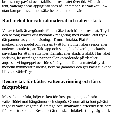
bromsar ny påväxt och stabiliserar resultatet över tid. Målet är ett
rent, vattengenomsläppligt tak som håller tätt och ser välskött ut –
utan kompromisser med säkerhet eller materialvård.
Rätt metod för rätt takmaterial och takets skick
Val av teknik är avgörande för ett säkert och hållbart resultat. Tegel
och betong kräver ofta mekanisk rengöring med kontrollerat tryck,
där pannornas yta och låsningar lämnas intakta. Plåt fordrar
mjukgörande medel och varsam tvätt för att inte riskera repor eller
underminerade fogar. Takpapp och shingel behöver låg mekanisk
påverkan för att inte slita loss granulat eller skada tätskikt. Har taket
sprickor, frostsprängda pannor eller korroderade plåtdetaljer
anpassar vi ingreppet och föreslår åtgärder. Denna materialstyrda
metodik minimerar riskerna, bevarar garantier och ger bästa funktion
i Pixbos väderläge.
Renare tak för bättre vattenavrinning och färre
fuktproblem
Mossa binder fukt, höjer risken för frostsprängning och stör
vattenflödet mot hängrännor och stuprör. Genom att ta bort påväxt
frigör vi vattenvägarna så att regn och smältvatten effektivt leds bort
från konstruktionen. Resultatet är minskad fuktbelastning, lägre risk