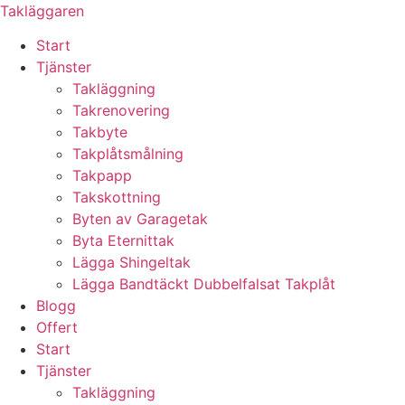
Skip
Takläggaren
to
Start
content
Tjänster
Takläggning
Takrenovering
Takbyte
Takplåtsmålning
Takpapp
Takskottning
Byten av Garagetak
Byta Eternittak
Lägga Shingeltak
Lägga Bandtäckt Dubbelfalsat Takplåt
Blogg
Offert
Start
Tjänster
Takläggning