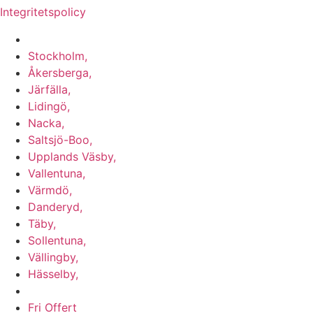
Integritetspolicy
Vi utför arbeten i b.la:
Stockholm,
Åkersberga,
Järfälla,
Lidingö,
Nacka,
Saltsjö-Boo,
Upplands Väsby,
Vallentuna,
Värmdö,
Danderyd,
Täby,
Sollentuna,
Vällingby,
Hässelby,
m.fl.
Fri Offert