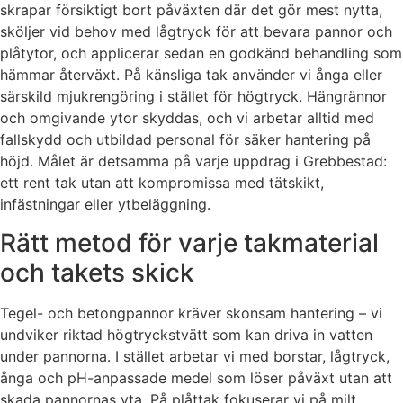
skrapar försiktigt bort påväxten där det gör mest nytta,
sköljer vid behov med lågtryck för att bevara pannor och
plåtytor, och applicerar sedan en godkänd behandling som
hämmar återväxt. På känsliga tak använder vi ånga eller
särskild mjukrengöring i stället för högtryck. Hängrännor
och omgivande ytor skyddas, och vi arbetar alltid med
fallskydd och utbildad personal för säker hantering på
höjd. Målet är detsamma på varje uppdrag i Grebbestad:
ett rent tak utan att kompromissa med tätskikt,
infästningar eller ytbeläggning.
Rätt metod för varje takmaterial
och takets skick
Tegel- och betongpannor kräver skonsam hantering – vi
undviker riktad högtryckstvätt som kan driva in vatten
under pannorna. I stället arbetar vi med borstar, lågtryck,
ånga och pH-anpassade medel som löser påväxt utan att
skada pannornas yta. På plåttak fokuserar vi på milt