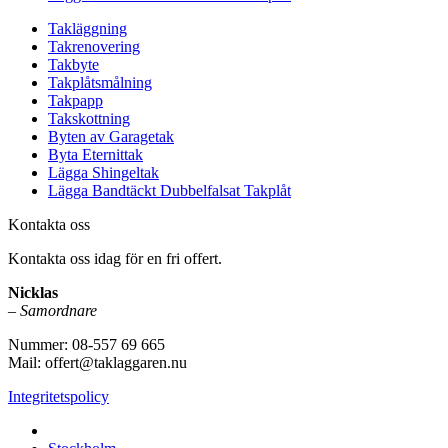
Takläggning
Takrenovering
Takbyte
Takplåtsmålning
Takpapp
Takskottning
Byten av Garagetak
Byta Eternittak
Lägga Shingeltak
Lägga Bandtäckt Dubbelfalsat Takplåt
Kontakta oss
Kontakta oss idag för en fri offert.
Nicklas
–
Samordnare
Nummer: 08-557 69 665
Mail: offert@taklaggaren.nu
Integritetspolicy
Vi utför arbeten i b.la: