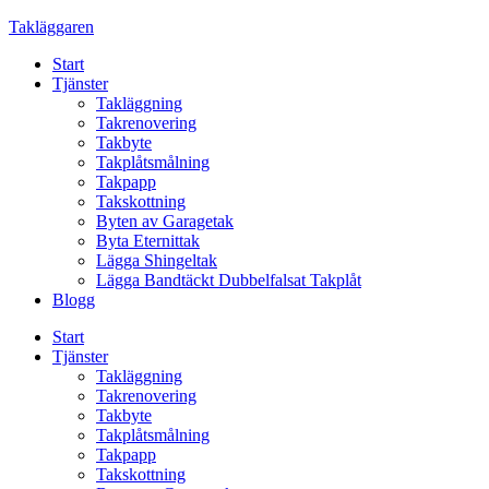
Skip
Takläggaren
to
Start
content
Tjänster
Takläggning
Takrenovering
Takbyte
Takplåtsmålning
Takpapp
Takskottning
Byten av Garagetak
Byta Eternittak
Lägga Shingeltak
Lägga Bandtäckt Dubbelfalsat Takplåt
Blogg
Start
Tjänster
Takläggning
Takrenovering
Takbyte
Takplåtsmålning
Takpapp
Takskottning