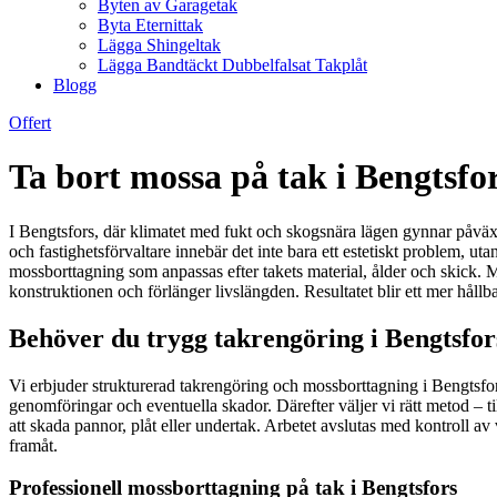
Byten av Garagetak
Byta Eternittak
Lägga Shingeltak
Lägga Bandtäckt Dubbelfalsat Takplåt
Blogg
Offert
Ta bort mossa på tak i Bengtsfo
I Bengtsfors, där klimatet med fukt och skogsnära lägen gynnar påväxt, 
och fastighetsförvaltare innebär det inte bara ett estetiskt problem, u
mossborttagning som anpassas efter takets material, ålder och skick. M
konstruktionen och förlänger livslängden. Resultatet blir ett mer hållba
Behöver du trygg takrengöring i Bengtsfor
Vi erbjuder strukturerad takrengöring och mossborttagning i Bengtsfors
genomföringar och eventuella skador. Därefter väljer vi rätt metod – 
att skada pannor, plåt eller undertak. Arbetet avslutas med kontroll a
framåt.
Professionell mossborttagning på tak i Bengtsfors