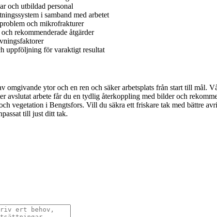
gar och utbildad personal
ttningssystem i samband med arbetet
tproblem och mikrofrakturer
us och rekommenderade åtgärder
ivningsfaktorer
 uppföljning för varaktigt resultat
av omgivande ytor och en ren och säker arbetsplats från start till mål
Efter avslutat arbete får du en tydlig återkoppling med bilder och rekomme
ch vegetation i Bengtsfors. Vill du säkra ett friskare tak med bättre av
ssat till just ditt tak.