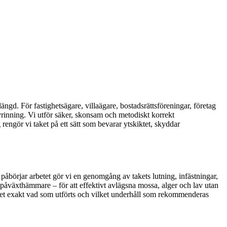
ängd. För fastighetsägare, villaägare, bostadsrättsföreningar, företag
avrinning. Vi utför säker, skonsam och metodiskt korrekt
engör vi taket på ett sätt som bevarar ytskiktet, skyddar
påbörjar arbetet gör vi en genomgång av takets lutning, infästningar,
påväxthämmare – för att effektivt avlägsna mossa, alger och lav utan
e vet exakt vad som utförts och vilket underhåll som rekommenderas