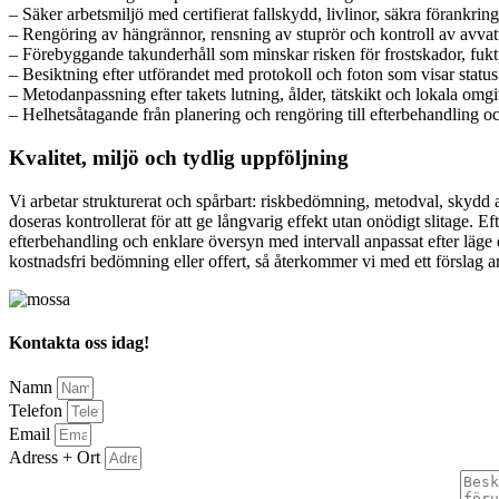
– Säker arbetsmiljö med certifierat fallskydd, livlinor, säkra förankrin
– Rengöring av hängrännor, rensning av stuprör och kontroll av avva
– Förebyggande takunderhåll som minskar risken för frostskador, fuk
– Besiktning efter utförandet med protokoll och foton som visar stat
– Metodanpassning efter takets lutning, ålder, tätskikt och lokala omg
– Helhetsåtagande från planering och rengöring till efterbehandling och
Kvalitet, miljö och tydlig uppföljning
Vi arbetar strukturerat och spårbart: riskbedömning, metodval, skydd 
doseras kontrollerat för att ge långvarig effekt utan onödigt slitage. 
efterbehandling och enklare översyn med intervall anpassat efter läge o
kostnadsfri bedömning eller offert, så återkommer vi med ett förslag anpa
Kontakta oss idag!
Namn
Telefon
Email
Adress + Ort