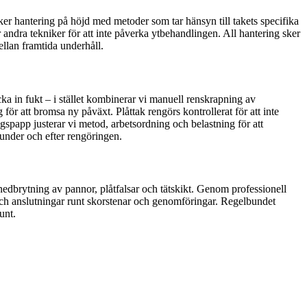
er hantering på höjd med metoder som tar hänsyn till takets specifika
 andra tekniker för att inte påverka ytbehandlingen. All hantering sker
mellan framtida underhåll.
cka in fukt – i stället kombinerar vi manuell renskrapning av
 att bromsa ny påväxt. Plåttak rengörs kontrollerat för att inte
lagspapp justerar vi metod, arbetsordning och belastning för att
 under och efter rengöringen.
edbrytning av pannor, plåtfalsar och tätskikt. Genom professionell
 och anslutningar runt skorstenar och genomföringar. Regelbundet
unt.