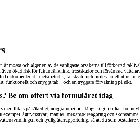
rs
är mossa och alger en av de vanligaste orsakerna till förkortad taklivsl
tan även ökad risk för fuktinträngning, frostskador och försämrad vatten
ed dokumenterad arbetsmetodik, fallskydd och professionell utrustning r
rt, funktionellt och snyggt tak – och en tryggare förvaltning på sikt.
s? Be om offert via formuläret idag
 med fokus på säkerhet, noggrannhet och långsiktigt resultat. Innan vi 
till exempel lågtryckstvätt, manuell mekanisk rengöring och skonsamma 
v vattenavrinningen och tydlig återrapportering, så att du som beställar