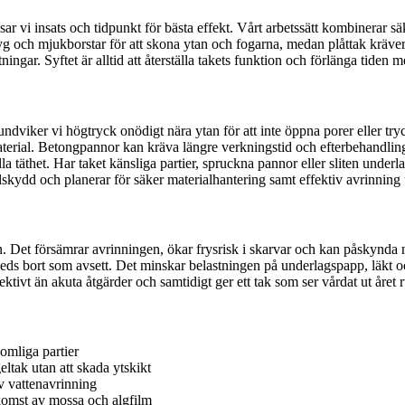
i insats och tidpunkt för bästa effekt. Vårt arbetssätt kombinerar säk
yg och mjukborstar för att skona ytan och fogarna, medan plåttak kräver
ingar. Syftet är alltid att återställa takets funktion och förlänga tiden 
 undviker vi högtryck onödigt nära ytan för att inte öppna porer eller try
ial. Betongpannor kan kräva längre verkningstid och efterbehandling för
älla täthet. Har taket känsliga partier, spruckna pannor eller sliten under
lskydd och planerar för säker materialhantering samt effektiv avrinning
 Det försämrar avrinningen, ökar frysrisk i skarvar och kan påskynda n
en leds bort som avsett. Det minskar belastningen på underlagspapp, läkt
ktivt än akuta åtgärder och samtidigt ger ett tak som ser vårdat ut året r
omliga partier
ltak utan att skada ytskikt
v vattenavrinning
omst av mossa och algfilm