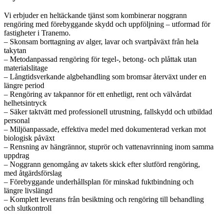
Vi erbjuder en heltäckande tjänst som kombinerar noggrann
rengöring med förebyggande skydd och uppföljning – utformad för
fastigheter i Tranemo.
– Skonsam borttagning av alger, lavar och svartpåväxt från hela
takytan
– Metodanpassad rengöring för tegel-, betong- och plåttak utan
materialslitage
– Långtidsverkande algbehandling som bromsar återväxt under en
längre period
– Rengöring av takpannor för ett enhetligt, rent och välvårdat
helhetsintryck
– Säker taktvätt med professionell utrustning, fallskydd och utbildad
personal
– Miljöanpassade, effektiva medel med dokumenterad verkan mot
biologisk påväxt
– Rensning av hängrännor, stuprör och vattenavrinning inom samma
uppdrag
– Noggrann genomgång av takets skick efter slutförd rengöring,
med åtgärdsförslag
– Förebyggande underhållsplan för minskad fuktbindning och
längre livslängd
– Komplett leverans från besiktning och rengöring till behandling
och slutkontroll