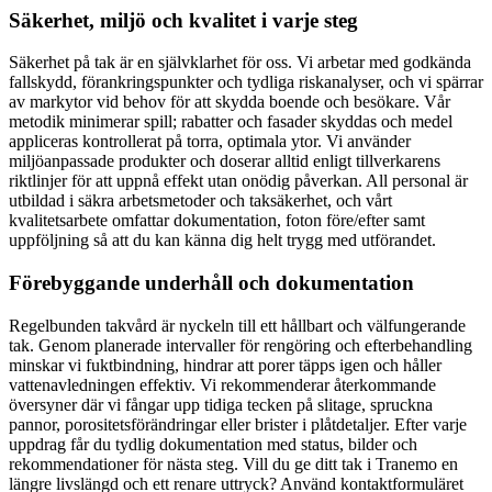
Säkerhet, miljö och kvalitet i varje steg
Säkerhet på tak är en självklarhet för oss. Vi arbetar med godkända
fallskydd, förankringspunkter och tydliga riskanalyser, och vi spärrar
av markytor vid behov för att skydda boende och besökare. Vår
metodik minimerar spill; rabatter och fasader skyddas och medel
appliceras kontrollerat på torra, optimala ytor. Vi använder
miljöanpassade produkter och doserar alltid enligt tillverkarens
riktlinjer för att uppnå effekt utan onödig påverkan. All personal är
utbildad i säkra arbetsmetoder och taksäkerhet, och vårt
kvalitetsarbete omfattar dokumentation, foton före/efter samt
uppföljning så att du kan känna dig helt trygg med utförandet.
Förebyggande underhåll och dokumentation
Regelbunden takvård är nyckeln till ett hållbart och välfungerande
tak. Genom planerade intervaller för rengöring och efterbehandling
minskar vi fuktbindning, hindrar att porer täpps igen och håller
vattenavledningen effektiv. Vi rekommenderar återkommande
översyner där vi fångar upp tidiga tecken på slitage, spruckna
pannor, porositetsförändringar eller brister i plåtdetaljer. Efter varje
uppdrag får du tydlig dokumentation med status, bilder och
rekommendationer för nästa steg. Vill du ge ditt tak i Tranemo en
längre livslängd och ett renare uttryck? Använd kontaktformuläret