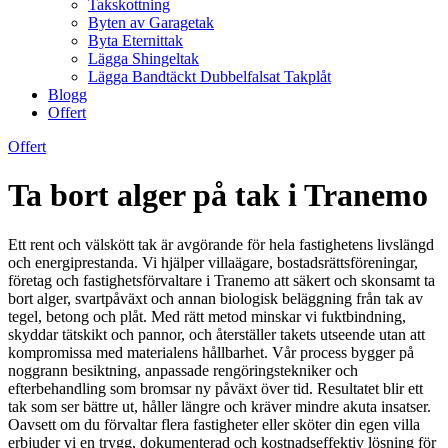
Takskottning
Byten av Garagetak
Byta Eternittak
Lägga Shingeltak
Lägga Bandtäckt Dubbelfalsat Takplåt
Blogg
Offert
Offert
Ta bort alger på tak i Tranemo
Ett rent och välskött tak är avgörande för hela fastighetens livslängd
och energiprestanda. Vi hjälper villaägare, bostadsrättsföreningar,
företag och fastighetsförvaltare i Tranemo att säkert och skonsamt ta
bort alger, svartpåväxt och annan biologisk beläggning från tak av
tegel, betong och plåt. Med rätt metod minskar vi fuktbindning,
skyddar tätskikt och pannor, och återställer takets utseende utan att
kompromissa med materialens hållbarhet. Vår process bygger på
noggrann besiktning, anpassade rengöringstekniker och
efterbehandling som bromsar ny påväxt över tid. Resultatet blir ett
tak som ser bättre ut, håller längre och kräver mindre akuta insatser.
Oavsett om du förvaltar flera fastigheter eller sköter din egen villa
erbjuder vi en trygg, dokumenterad och kostnadseffektiv lösning för