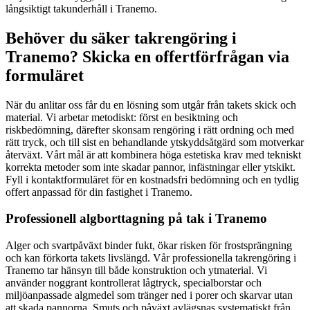
långsiktigt takunderhåll i Tranemo.
Behöver du säker takrengöring i
Tranemo? Skicka en offertförfrågan via
formuläret
När du anlitar oss får du en lösning som utgår från takets skick och
material. Vi arbetar metodiskt: först en besiktning och
riskbedömning, därefter skonsam rengöring i rätt ordning och med
rätt tryck, och till sist en behandlande ytskyddsåtgärd som motverkar
återväxt. Vårt mål är att kombinera höga estetiska krav med tekniskt
korrekta metoder som inte skadar pannor, infästningar eller ytskikt.
Fyll i kontaktformuläret för en kostnadsfri bedömning och en tydlig
offert anpassad för din fastighet i Tranemo.
Professionell algborttagning på tak i Tranemo
Alger och svartpåväxt binder fukt, ökar risken för frostsprängning
och kan förkorta takets livslängd. Vår professionella takrengöring i
Tranemo tar hänsyn till både konstruktion och ytmaterial. Vi
använder noggrant kontrollerat lågtryck, specialborstar och
miljöanpassade algmedel som tränger ned i porer och skarvar utan
att skada pannorna. Smuts och påväxt avlägsnas systematiskt från