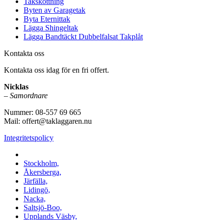
Takskottning
Byten av Garagetak
Byta Eternittak
Lägga Shingeltak
Lägga Bandtäckt Dubbelfalsat Takplåt
Kontakta oss
Kontakta oss idag för en fri offert.
Nicklas
–
Samordnare
Nummer: 08-557 69 665
Mail: offert@taklaggaren.nu
Integritetspolicy
Vi utför arbeten i b.la:
Stockholm,
Åkersberga,
Järfälla,
Lidingö,
Nacka,
Saltsjö-Boo,
Upplands Väsby,