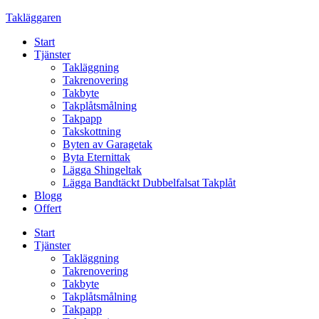
Skip
Takläggaren
to
Start
content
Tjänster
Takläggning
Takrenovering
Takbyte
Takplåtsmålning
Takpapp
Takskottning
Byten av Garagetak
Byta Eternittak
Lägga Shingeltak
Lägga Bandtäckt Dubbelfalsat Takplåt
Blogg
Offert
Start
Tjänster
Takläggning
Takrenovering
Takbyte
Takplåtsmålning
Takpapp