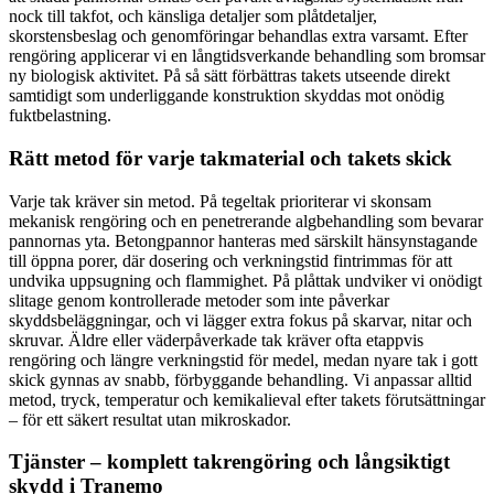
nock till takfot, och känsliga detaljer som plåtdetaljer,
skorstensbeslag och genomföringar behandlas extra varsamt. Efter
rengöring applicerar vi en långtidsverkande behandling som bromsar
ny biologisk aktivitet. På så sätt förbättras takets utseende direkt
samtidigt som underliggande konstruktion skyddas mot onödig
fuktbelastning.
Rätt metod för varje takmaterial och takets skick
Varje tak kräver sin metod. På tegeltak prioriterar vi skonsam
mekanisk rengöring och en penetrerande algbehandling som bevarar
pannornas yta. Betongpannor hanteras med särskilt hänsynstagande
till öppna porer, där dosering och verkningstid fintrimmas för att
undvika uppsugning och flammighet. På plåttak undviker vi onödigt
slitage genom kontrollerade metoder som inte påverkar
skyddsbeläggningar, och vi lägger extra fokus på skarvar, nitar och
skruvar. Äldre eller väderpåverkade tak kräver ofta etappvis
rengöring och längre verkningstid för medel, medan nyare tak i gott
skick gynnas av snabb, förbyggande behandling. Vi anpassar alltid
metod, tryck, temperatur och kemikalieval efter takets förutsättningar
– för ett säkert resultat utan mikroskador.
Tjänster – komplett takrengöring och långsiktigt
skydd i Tranemo