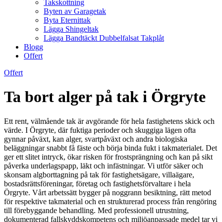
Takskottning
Byten av Garagetak
Byta Eternittak
Lägga Shingeltak
Lägga Bandtäckt Dubbelfalsat Takplåt
Blogg
Offert
Offert
Ta bort alger på tak i Örgryte
Ett rent, välmående tak är avgörande för hela fastighetens skick och
värde. I Örgryte, där fuktiga perioder och skuggiga lägen ofta
gynnar påväxt, kan alger, svartpåväxt och andra biologiska
beläggningar snabbt få fäste och börja binda fukt i takmaterialet. Det
ger ett slitet intryck, ökar risken för frostsprängning och kan på sikt
påverka underlagspapp, läkt och infästningar. Vi utför säker och
skonsam algborttagning på tak för fastighetsägare, villaägare,
bostadsrättsföreningar, företag och fastighetsförvaltare i hela
Örgryte. Vårt arbetssätt bygger på noggrann besiktning, rätt metod
för respektive takmaterial och en strukturerad process från rengöring
till förebyggande behandling. Med professionell utrustning,
dokumenterad fallskyddskompetens och miljöanpassade medel tar vi