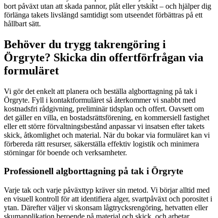
bort påväxt utan att skada pannor, plåt eller ytskikt – och hjälper dig
förlänga takets livslängd samtidigt som utseendet förbättras på ett
hållbart sätt.
Behöver du trygg takrengöring i
Örgryte? Skicka din offertförfrågan via
formuläret
Vi gör det enkelt att planera och beställa algborttagning på tak i
Örgryte. Fyll i kontaktformuläret så återkommer vi snabbt med
kostnadsfri rådgivning, preliminär tidsplan och offert. Oavsett om
det gäller en villa, en bostadsrättsförening, en kommersiell fastighet
eller ett större förvaltningsbestånd anpassar vi insatsen efter takets
skick, åtkomlighet och material. När du bokar via formuläret kan vi
förbereda rätt resurser, säkerställa effektiv logistik och minimera
störningar för boende och verksamheter.
Professionell algborttagning på tak i Örgryte
Varje tak och varje påväxttyp kräver sin metod. Vi börjar alltid med
en visuell kontroll för att identifiera alger, svartpåväxt och porositet i
ytan. Därefter väljer vi skonsam lågtrycksrengöring, hetvatten eller
skumapplikation beroende på material och skick, och arbetar