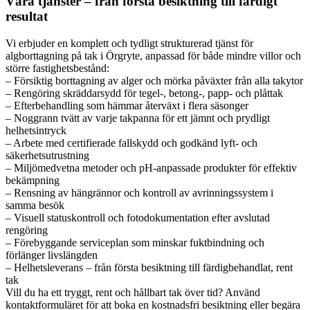
Våra tjänster – från första besiktning till färdigt
resultat
Vi erbjuder en komplett och tydligt strukturerad tjänst för
algborttagning på tak i Örgryte, anpassad för både mindre villor och
större fastighetsbestånd:
– Försiktig borttagning av alger och mörka påväxter från alla takytor
– Rengöring skräddarsydd för tegel-, betong-, papp- och plåttak
– Efterbehandling som hämmar återväxt i flera säsonger
– Noggrann tvätt av varje takpanna för ett jämnt och prydligt
helhetsintryck
– Arbete med certifierade fallskydd och godkänd lyft- och
säkerhetsutrustning
– Miljömedvetna metoder och pH-anpassade produkter för effektiv
bekämpning
– Rensning av hängrännor och kontroll av avrinningssystem i
samma besök
– Visuell statuskontroll och fotodokumentation efter avslutad
rengöring
– Förebyggande serviceplan som minskar fuktbindning och
förlänger livslängden
– Helhetsleverans – från första besiktning till färdigbehandlat, rent
tak
Vill du ha ett tryggt, rent och hållbart tak över tid? Använd
kontaktformuläret för att boka en kostnadsfri besiktning eller begära