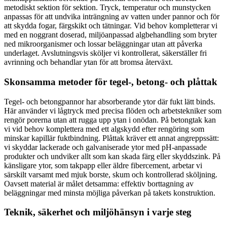
metodiskt sektion för sektion. Tryck, temperatur och munstycken
anpassas för att undvika inträngning av vatten under pannor och för
att skydda fogar, färgskikt och tätningar. Vid behov kompletterar vi
med en noggrant doserad, miljöanpassad algbehandling som bryter
ned mikroorganismer och lossar beläggningar utan att påverka
underlaget. Avslutningsvis sköljer vi kontrollerat, säkerställer fri
avrinning och behandlar ytan för att bromsa återväxt.
Skonsamma metoder för tegel-, betong- och plåttak
Tegel- och betongpannor har absorberande ytor där fukt lätt binds.
Här använder vi lågtryck med precisa flöden och arbetstekniker som
rengör porerna utan att rugga upp ytan i onödan. På betongtak kan
vi vid behov komplettera med ett algskydd efter rengöring som
minskar kapillär fuktbindning. Plåttak kräver ett annat angreppssätt:
vi skyddar lackerade och galvaniserade ytor med pH-anpassade
produkter och undviker allt som kan skada färg eller skyddszink. På
känsligare ytor, som takpapp eller äldre fibercement, arbetar vi
särskilt varsamt med mjuk borste, skum och kontrollerad sköljning.
Oavsett material är målet detsamma: effektiv borttagning av
beläggningar med minsta möjliga påverkan på takets konstruktion.
Teknik, säkerhet och miljöhänsyn i varje steg