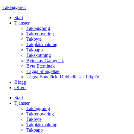
Skip
Takläggaren
to
Start
content
Tjänster
Takläggning
Takrenovering
Takbyte
Takplåtsmålning
Takpapp
Takskottning
Byten av Garagetak
Byta Eternittak
Lägga Shingeltak
Lägga Bandtäckt Dubbelfalsat Takplåt
Blogg
Offert
Start
Tjänster
Takläggning
Takrenovering
Takbyte
Takplåtsmålning
Takpapp