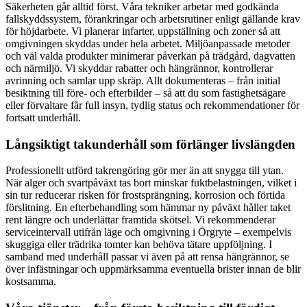
Säkerheten går alltid först. Våra tekniker arbetar med godkända
fallskyddssystem, förankringar och arbetsrutiner enligt gällande krav
för höjdarbete. Vi planerar infarter, uppställning och zoner så att
omgivningen skyddas under hela arbetet. Miljöanpassade metoder
och väl valda produkter minimerar påverkan på trädgård, dagvatten
och närmiljö. Vi skyddar rabatter och hängrännor, kontrollerar
avrinning och samlar upp skräp. Allt dokumenteras – från initial
besiktning till före- och efterbilder – så att du som fastighetsägare
eller förvaltare får full insyn, tydlig status och rekommendationer för
fortsatt underhåll.
Långsiktigt takunderhåll som förlänger livslängden
Professionellt utförd takrengöring gör mer än att snygga till ytan.
När alger och svartpåväxt tas bort minskar fuktbelastningen, vilket i
sin tur reducerar risken för frostsprängning, korrosion och förtida
förslitning. En efterbehandling som hämmar ny påväxt håller taket
rent längre och underlättar framtida skötsel. Vi rekommenderar
serviceintervall utifrån läge och omgivning i Örgryte – exempelvis
skuggiga eller trädrika tomter kan behöva tätare uppföljning. I
samband med underhåll passar vi även på att rensa hängrännor, se
över infästningar och uppmärksamma eventuella brister innan de blir
kostsamma.