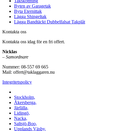
Takskottning
Byten av Garagetak
Byta Eternittak
Lägga Shingeltak
Lägga Bandtäckt Dubbelfalsat Takplåt
Kontakta oss
Kontakta oss idag för en fri offert.
Nicklas
–
Samordnare
Nummer: 08-557 69 665
Mail: offert@taklaggaren.nu
Integritetspolicy
Vi utför arbeten i b.la:
Stockholm,
Åkersberga,
Järfälla,
Lidingö,
Nacka,
Saltsjö-Boo,
Upplands Väsby,