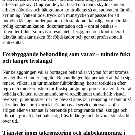
arbetsmiljökrav. Omgivande ytor, fasad och mark skyddas innan
arbetet påbörjas och hängrännor kontrolleras så att spolvatten får rätt
avrinning. Vattenflöde, tryck och munstycken anpassas för att
undvika läckage under pannor och stänk mot känsliga ytor. Du får
tydlig kommunikation, dokumentation och – om så önskas –
före/efter-bilder som visar resultatet. Trygg, ren och kontrollerad
taktvätt minskar risken för följdskador och ger ett professionellt
slutresultat.
Förebyggande behandling som varar – mindre fukt
och längre livslängd
När beläggningen väl är borttagen behandlar vi ytan för att bromsa
ny algtillväxt under lång tid. Behandlingen hjälper taket att hålla sig
renare, vilket i sin tur minskar fuktbindning, kortar torktiden efter
regn och minskar risken för frostsprängning i porösa material. För att
behålla effekten rekommenderar vi regelbundet underhåll: visuell
översyn, punktinsatser där ny påväxt anas och rensning av rännor så
att vatten leds bort korrekt. Ett anpassat serviceintervall – ofta
årligen eller vartannat år beroende på omgivande träd, skugga och
klimat – gör att taket håller sig fräscht längre och bevarar sitt skydd
över tid.
Tjänster inom takrengöring och algbekämpning i