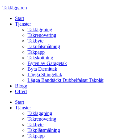
Skip
Takläggaren
to
Start
content
Tjänster
Takläggning
Takrenovering
Takbyte
Takplåtsmålning
Takpapp
Takskottning
Byten av Garagetak
Byta Eternittak
Lägga Shingeltak
Lägga Bandtäckt Dubbelfalsat Takplåt
Blogg
Offert
Start
Tjänster
Takläggning
Takrenovering
Takbyte
Takplåtsmålning
Takpapp