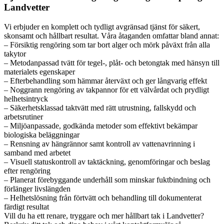
Landvetter
Vi erbjuder en komplett och tydligt avgränsad tjänst för säkert,
skonsamt och hållbart resultat. Våra åtaganden omfattar bland annat:
– Försiktig rengöring som tar bort alger och mörk påväxt från alla
takytor
– Metodanpassad tvätt för tegel-, plåt- och betongtak med hänsyn till
materialets egenskaper
– Efterbehandling som hämmar återväxt och ger långvarig effekt
– Noggrann rengöring av takpannor för ett välvårdat och prydligt
helhetsintryck
– Säkerhetsklassad taktvätt med rätt utrustning, fallskydd och
arbetsrutiner
– Miljöanpassade, godkända metoder som effektivt bekämpar
biologiska beläggningar
– Rensning av hängrännor samt kontroll av vattenavrinning i
samband med arbetet
– Visuell statuskontroll av taktäckning, genomföringar och beslag
efter rengöring
– Planerat förebyggande underhåll som minskar fuktbindning och
förlänger livslängden
– Helhetslösning från förtvätt och behandling till dokumenterat
färdigt resultat
Vill du ha ett renare, tryggare och mer hållbart tak i Landvetter?