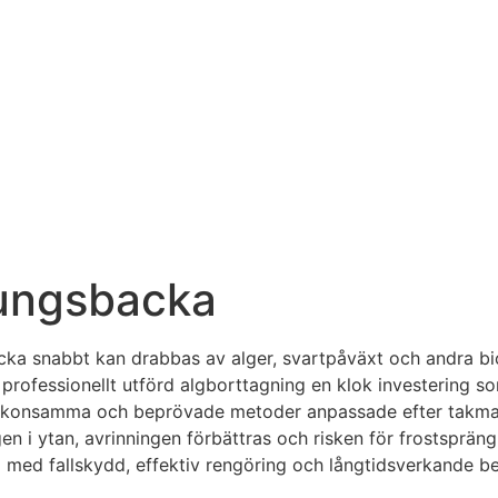
 Kungsbacka
acka snabbt kan drabbas av alger, svartpåväxt och andra bio
 professionellt utförd algborttagning en klok investering s
 skonsamma och beprövade metoder anpassade efter takmateri
n i ytan, avrinningen förbättras och risken för frostspräng
 med fallskydd, effektiv rengöring och långtidsverkande beha