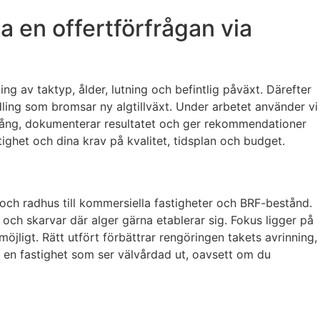
 en offertförfrågan via
g av taktyp, ålder, lutning och befintlig påväxt. Därefter
dling som bromsar ny algtillväxt. Under arbetet använder vi
mgång, dokumenterar resultatet och ger rekommendationer
tighet och dina krav på kvalitet, tidsplan och budget.
or och radhus till kommersiella fastigheter och BRF-bestånd.
ch skarvar där alger gärna etablerar sig. Fokus ligger på
möjligt. Rätt utfört förbättrar rengöringen takets avrinning,
h en fastighet som ser välvårdad ut, oavsett om du