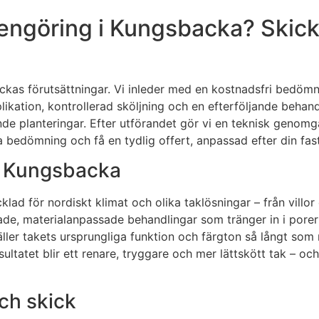
engöring i Kungsbacka? Skicka
kas förutsättningar. Vi inleder med en kostnadsfri bedömnin
ikation, kontrollerad sköljning och en efterföljande behan
nde planteringar. Efter utförandet gör vi en teknisk geno
oka bedömning och få en tydlig offert, anpassad efter din fas
i Kungsbacka
cklad för nordiskt klimat och olika taklösningar – från vill
, materialanpassade behandlingar som tränger in i porer o
täller takets ursprungliga funktion och färgton så långt som 
tatet blir ett renare, tryggare och mer lättskött tak – oc
och skick