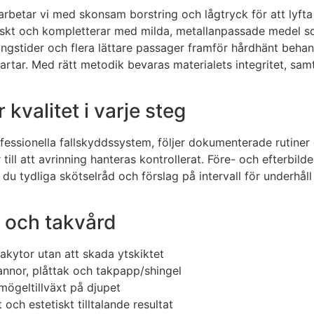
arbetar vi med skonsam borstring och lågtryck för att lyfta 
skt och kompletterar med milda, metallanpassade medel som 
rkningstider och flera lättare passager framför hårdhänt beh
artar. Med rätt metodik bevaras materialets integritet, sam
kvalitet i varje steg
ofessionella fallskyddssystem, följer dokumenterade rutiner
ill att avrinning hanteras kontrollerat. Före- och efterbild
 du tydliga skötselråd och förslag på intervall för underhåll 
g och takvård
akytor utan att skada ytskiktet
nnor, plåttak och takpapp/shingel
ögeltillväxt på djupet
och estetiskt tilltalande resultat