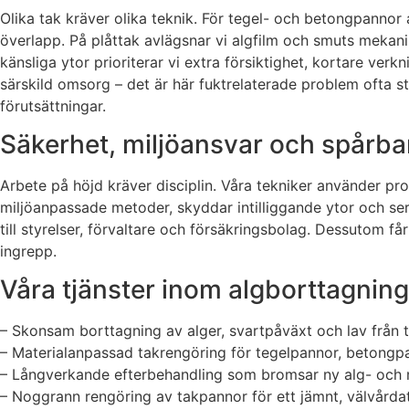
Olika tak kräver olika teknik. För tegel- och betongpannor 
överlapp. På plåttak avlägsnar vi algfilm och smuts mekani
känsliga ytor prioriterar vi extra försiktighet, kortare ve
särskild omsorg – det är här fuktrelaterade problem ofta st
förutsättningar.
Säkerhet, miljöansvar och spårbar 
Arbete på höjd kräver disciplin. Våra tekniker använder pr
miljöanpassade metoder, skyddar intilliggande ytor och ser t
till styrelser, förvaltare och försäkringsbolag. Dessutom får
ingrepp.
Våra tjänster inom algborttagnin
– Skonsam borttagning av alger, svartpåväxt och lav från t
– Materialanpassad takrengöring för tegelpannor, betongpa
– Långverkande efterbehandling som bromsar ny alg- och m
– Noggrann rengöring av takpannor för ett jämnt, välvårdat 