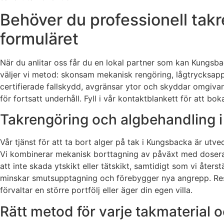
Behöver du professionell takr
formuläret
När du anlitar oss får du en lokal partner som kan Kungsbac
väljer vi metod: skonsam mekanisk rengöring, lågtrycksappl
certifierade fallskydd, avgränsar ytor och skyddar omgiva
för fortsatt underhåll. Fyll i vår kontaktblankett för att b
Takrengöring och algbehandling 
Vår tjänst för att ta bort alger på tak i Kungsbacka är utve
Vi kombinerar mekanisk borttagning av påväxt med doserade
att inte skada ytskikt eller tätskikt, samtidigt som vi åters
minskar smutsupptagning och förebygger nya angrepp. Resul
förvaltar en större portfölj eller äger din egen villa.
Rätt metod för varje takmaterial 