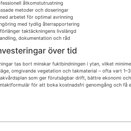
fessionell åtkomstutrustning
assade metoder och doseringar
ed arbetet för optimal avrinning
engöring med tydlig återrapportering
förlänger taktäckningens livslängd
ehandling, dokumentation och råd
vesteringar över tid
ningar tas bort minskar fuktbindningen i ytan, vilket minimer
läge, omgivande vegetation och takmaterial – ofta vart 1–3
g takvårdsplan som ger förutsägbar drift, bättre ekonomi o
ntaktformulär för att boka kostnadsfri genomgång och få e