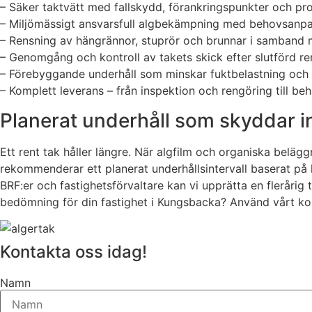
– Säker taktvätt med fallskydd, förankringspunkter och pro
– Miljömässigt ansvarsfull algbekämpning med behovsanp
– Rensning av hängrännor, stuprör och brunnar i samband m
– Genomgång och kontroll av takets skick efter slutförd r
– Förebyggande underhåll som minskar fuktbelastning och 
– Komplett leverans – från inspektion och rengöring till b
Planerat underhåll som skyddar in
Ett rent tak håller längre. När algfilm och organiska belägg
rekommenderar ett planerat underhållsintervall baserat på 
BRF:er och fastighetsförvaltare kan vi upprätta en fleråri
bedömning för din fastighet i Kungsbacka? Använd vårt ko
Kontakta oss idag!
Namn