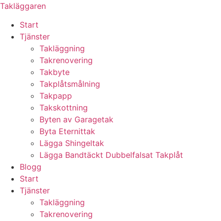
Skip
Takläggaren
to
Start
content
Tjänster
Takläggning
Takrenovering
Takbyte
Takplåtsmålning
Takpapp
Takskottning
Byten av Garagetak
Byta Eternittak
Lägga Shingeltak
Lägga Bandtäckt Dubbelfalsat Takplåt
Blogg
Start
Tjänster
Takläggning
Takrenovering