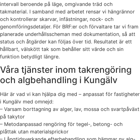
intervall beroende på läge, omgivande träd och
takmaterial. I samband med arbetet rensar vi hängrännor
och kontrollerar skarvar, infästningar, nock- och
genomföringsdetaljer. För BRF:er och förvaltare tar vi fram
planerade underhållsscheman med dokumentation, så att
status och åtgärder kan följas över tid. Resultatet är ett
hållbart, välskött tak som behåller sitt värde och sin
funktion betydligt längre.
Våra tjänster inom takrengöring
och algbehandling i Kungälv
Här är vad vi kan hjälpa dig med – anpassat för fastigheter
i Kungälv med omnejd:
– Varsam borttagning av alger, lav, mossa och svartpåväxt
på takytor
– Metodanpassad rengöring för tegel-, betong- och
plåttak utan materialsprickor
– Långtidsverkande efterbehandling som hämmar ny alg-