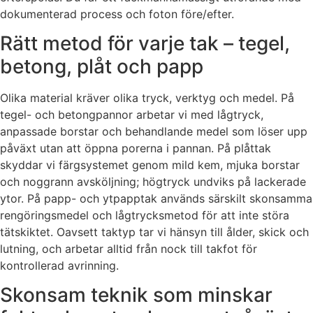
dokumenterad process och foton före/efter.
Rätt metod för varje tak – tegel,
betong, plåt och papp
Olika material kräver olika tryck, verktyg och medel. På
tegel- och betongpannor arbetar vi med lågtryck,
anpassade borstar och behandlande medel som löser upp
påväxt utan att öppna porerna i pannan. På plåttak
skyddar vi färgsystemet genom mild kem, mjuka borstar
och noggrann avsköljning; högtryck undviks på lackerade
ytor. På papp- och ytpapptak används särskilt skonsamma
rengöringsmedel och lågtrycksmetod för att inte störa
tätskiktet. Oavsett taktyp tar vi hänsyn till ålder, skick och
lutning, och arbetar alltid från nock till takfot för
kontrollerad avrinning.
Skonsam teknik som minskar