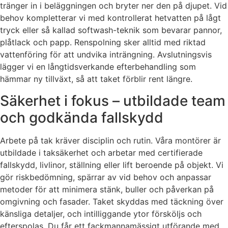
tränger in i beläggningen och bryter ner den på djupet. Vid
behov kompletterar vi med kontrollerat hetvatten på lågt
tryck eller så kallad softwash-teknik som bevarar pannor,
plåtlack och papp. Renspolning sker alltid med riktad
vattenföring för att undvika inträngning. Avslutningsvis
lägger vi en långtidsverkande efterbehandling som
hämmar ny tillväxt, så att taket förblir rent längre.
Säkerhet i fokus – utbildade team
och godkända fallskydd
Arbete på tak kräver disciplin och rutin. Våra montörer är
utbildade i taksäkerhet och arbetar med certifierade
fallskydd, livlinor, ställning eller lift beroende på objekt. Vi
gör riskbedömning, spärrar av vid behov och anpassar
metoder för att minimera stänk, buller och påverkan på
omgivning och fasader. Taket skyddas med täckning över
känsliga detaljer, och intilliggande ytor försköljs och
efterspolas. Du får ett fackmannamässigt utförande med