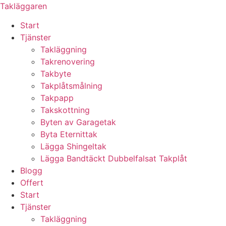
Skip
Takläggaren
to
Start
content
Tjänster
Takläggning
Takrenovering
Takbyte
Takplåtsmålning
Takpapp
Takskottning
Byten av Garagetak
Byta Eternittak
Lägga Shingeltak
Lägga Bandtäckt Dubbelfalsat Takplåt
Blogg
Offert
Start
Tjänster
Takläggning