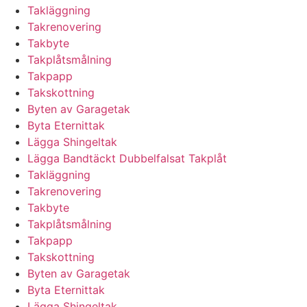
Takläggning
Takrenovering
Takbyte
Takplåtsmålning
Takpapp
Takskottning
Byten av Garagetak
Byta Eternittak
Lägga Shingeltak
Lägga Bandtäckt Dubbelfalsat Takplåt
Takläggning
Takrenovering
Takbyte
Takplåtsmålning
Takpapp
Takskottning
Byten av Garagetak
Byta Eternittak
Lägga Shingeltak