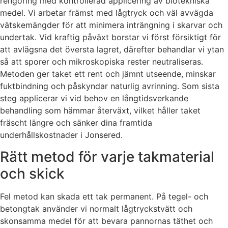
rengöring med kontrollerad applicering av biotekniska
medel. Vi arbetar främst med lågtryck och väl avvägda
vätskemängder för att minimera inträngning i skarvar och
undertak. Vid kraftig påväxt borstar vi först försiktigt för
att avlägsna det översta lagret, därefter behandlar vi ytan
så att sporer och mikroskopiska rester neutraliseras.
Metoden ger taket ett rent och jämnt utseende, minskar
fuktbindning och påskyndar naturlig avrinning. Som sista
steg applicerar vi vid behov en långtidsverkande
behandling som hämmar återväxt, vilket håller taket
fräscht längre och sänker dina framtida
underhållskostnader i Jonsered.
Rätt metod för varje takmaterial
och skick
Fel metod kan skada ett tak permanent. På tegel- och
betongtak använder vi normalt lågtryckstvätt och
skonsamma medel för att bevara pannornas täthet och