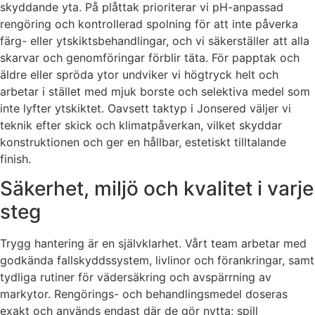
skyddande yta. På plåttak prioriterar vi pH-anpassad
rengöring och kontrollerad spolning för att inte påverka
färg- eller ytskiktsbehandlingar, och vi säkerställer att alla
skarvar och genomföringar förblir täta. För papptak och
äldre eller spröda ytor undviker vi högtryck helt och
arbetar i stället med mjuk borste och selektiva medel som
inte lyfter ytskiktet. Oavsett taktyp i Jonsered väljer vi
teknik efter skick och klimatpåverkan, vilket skyddar
konstruktionen och ger en hållbar, estetiskt tilltalande
finish.
Säkerhet, miljö och kvalitet i varje
steg
Trygg hantering är en självklarhet. Vårt team arbetar med
godkända fallskyddssystem, livlinor och förankringar, samt
tydliga rutiner för vädersäkring och avspärrning av
markytor. Rengörings- och behandlingsmedel doseras
exakt och används endast där de gör nytta; spill