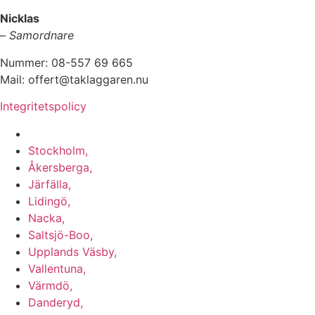
Nicklas
–
Samordnare
Nummer: 08-557 69 665
Mail: offert@taklaggaren.nu
Integritetspolicy
Vi utför arbeten i b.la:
Stockholm,
Åkersberga,
Järfälla,
Lidingö,
Nacka,
Saltsjö-Boo,
Upplands Väsby,
Vallentuna,
Värmdö,
Danderyd,