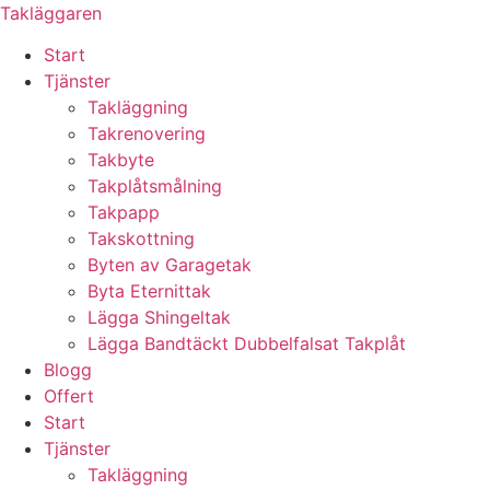
Skip
Takläggaren
to
Start
content
Tjänster
Takläggning
Takrenovering
Takbyte
Takplåtsmålning
Takpapp
Takskottning
Byten av Garagetak
Byta Eternittak
Lägga Shingeltak
Lägga Bandtäckt Dubbelfalsat Takplåt
Blogg
Offert
Start
Tjänster
Takläggning