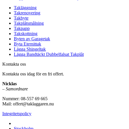
Takläggning
Takrenovering
Takbyte
Takplåtsmålning
Takpapp
Takskottning
Byten av Garagetak
Byta Eternittak
Lägga Shingeltak
Lägga Bandtäckt Dubbelfalsat Takplåt
Kontakta oss
Kontakta oss idag för en fri offert.
Nicklas
–
Samordnare
Nummer: 08-557 69 665
Mail: offert@taklaggaren.nu
Integritetspolicy
Vi utför arbeten i b.la:
Stockholm,