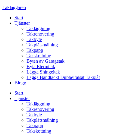
Skip
Takläggaren
to
Start
content
Tjänster
Takläggning
Takrenovering
Takbyte
Takplåtsmålning
Takpapp
Takskottning
Byten av Garagetak
Byta Eternittak
Lägga Shingeltak
Lägga Bandtäckt Dubbelfalsat Takplåt
Blogg
Start
Tjänster
Takläggning
Takrenovering
Takbyte
Takplåtsmålning
Takpapp
Takskottning