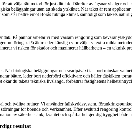
 att välja rätt metod för just ditt tak. Därefter avlägsnar vi alger oc
ska beläggningar utan att skada ytskiktet. När taket är rent applicerar
k som står bättre emot Borås fuktiga klimat, samtidigt som takets naturl
nttak. På pannor arbetar vi med varsam rengöring som bevarar ytskydd 
ch genomföringar. På äldre eller känsliga ytor väljer vi extra milda met
nimerar vi risken för skador och maximerar hållbarheten – en teknisk pre
et. När biologiska beläggningar och svartpåväxt tas bort minskar vattnets
rar bättre, leder bort nederbörd effektivare och håller tätskikten torra
ar du takets tekniska livslängd, förbättrar fastighetens helhetsintryck o
onal och tydliga rutiner. Vi använder fallskyddssystem, förankringspun
 störningar för boende och verksamhet. Efter avslutad rengöring kontrol
nation av säkerhetstänk, kvalitet och spårbarhet ger dig trygghet både n
rdigt resultat