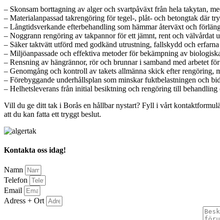
– Skonsam borttagning av alger och svartpåväxt från hela takytan, m
– Materialanpassad takrengöring för tegel-, plåt- och betongtak där try
– Långtidsverkande efterbehandling som hämmar återväxt och förlänge
– Noggrann rengöring av takpannor för ett jämnt, rent och välvårdat u
– Säker taktvätt utförd med godkänd utrustning, fallskydd och erfarna tek
– Miljöanpassade och effektiva metoder för bekämpning av biologiska
– Rensning av hängrännor, rör och brunnar i samband med arbetet för 
– Genomgång och kontroll av takets allmänna skick efter rengöring, m
– Förebyggande underhållsplan som minskar fuktbelastningen och bidra
– Helhetsleverans från initial besiktning och rengöring till behandling
Vill du ge ditt tak i Borås en hållbar nystart? Fyll i vårt kontaktform
att du kan fatta ett tryggt beslut.
Kontakta oss idag!
Namn
Telefon
Email
Adress + Ort