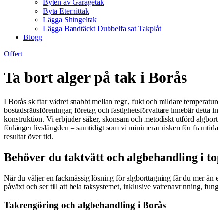
Byten av Garagetak
Byta Eternittak
Lägga Shingeltak
Lägga Bandtäckt Dubbelfalsat Takplåt
Blogg
Offert
Ta bort alger på tak i Borås
I Borås skiftar vädret snabbt mellan regn, fukt och mildare temperature
bostadsrättsföreningar, företag och fastighetsförvaltare innebär detta 
konstruktion. Vi erbjuder säker, skonsam och metodiskt utförd algbort
förlänger livslängden – samtidigt som vi minimerar risken för framti
resultat över tid.
Behöver du taktvätt och algbehandling i to
När du väljer en fackmässig lösning för algborttagning får du mer än et
påväxt och ser till att hela taksystemet, inklusive vattenavrinning, fun
Takrengöring och algbehandling i Borås