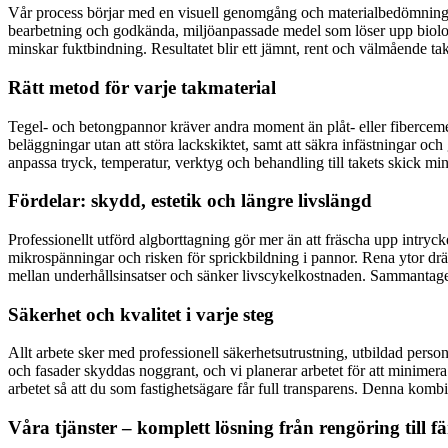
Vår process börjar med en visuell genomgång och materialbedömning för
bearbetning och godkända, miljöanpassade medel som löser upp biologi
minskar fuktbindning. Resultatet blir ett jämnt, rent och välmående ta
Rätt metod för varje takmaterial
Tegel- och betongpannor kräver andra moment än plåt- eller fiberceme
beläggningar utan att störa lackskiktet, samt att säkra infästningar o
anpassa tryck, temperatur, verktyg och behandling till takets skick mi
Fördelar: skydd, estetik och längre livslängd
Professionellt utförd algborttagning gör mer än att fräscha upp intryck
mikrospänningar och risken för sprickbildning i pannor. Rena ytor dräne
mellan underhållsinsatser och sänker livscykelkostnaden. Sammantaget ök
Säkerhet och kvalitet i varje steg
Allt arbete sker med professionell säkerhetsutrustning, utbildad pers
och fasader skyddas noggrant, och vi planerar arbetet för att minimera
arbetet så att du som fastighetsägare får full transparens. Denna kombi
Våra tjänster – komplett lösning från rengöring till fä