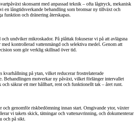
h svartpåväxt skonsamt med anpassad teknik – ofta lågtryck, mekanisk
 vi en långtidsverkande behandling som bromsar ny tillväxt och
iga funktion och dränering återskapas.
och undviker mikroskador. På plåttak fokuserar vi på att avlägsna
oder med kontrollerad vattenmängd och selektiva medel. Genom att
cision som gör verklig skillnad över tid.
 kvarhållning på ytan, vilket reducerar frostrelaterade
re. Behandlingen motverkar ny påväxt, vilket förlänger intervallet
ch säkrar ett mer hållbart, rent och funktionellt tak – året runt.
kter och genomför riskbedömning innan start. Omgivande ytor, växter
lerar vi takets skick, tätningar och vattenavrinning, och dokumenterar
u och på sikt.