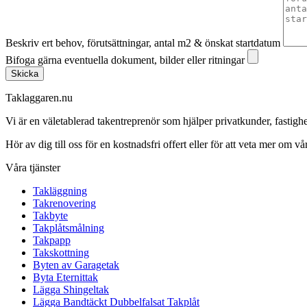
Beskriv ert behov, förutsättningar, antal m2 & önskat startdatum
Bifoga gärna eventuella dokument, bilder eller ritningar
Skicka
Taklaggaren.nu
Vi är en väletablerad takentreprenör som hjälper privatkunder, fasti
Hör av dig till oss för en kostnadsfri offert eller för att veta mer om vår
Våra tjänster
Takläggning
Takrenovering
Takbyte
Takplåtsmålning
Takpapp
Takskottning
Byten av Garagetak
Byta Eternittak
Lägga Shingeltak
Lägga Bandtäckt Dubbelfalsat Takplåt