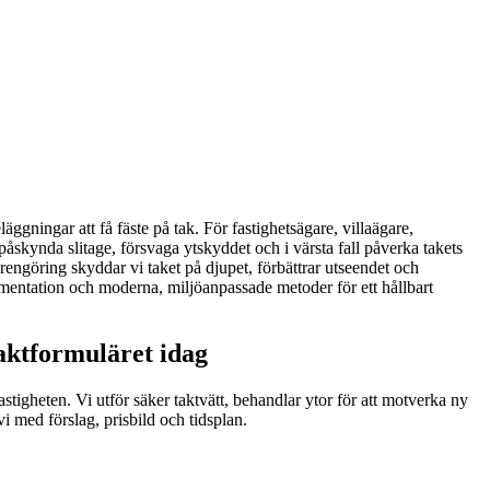
ggningar att få fäste på tak. För fastighetsägare, villaägare,
påskynda slitage, försvaga ytskyddet och i värsta fall påverka takets
engöring skyddar vi taket på djupet, förbättrar utseendet och
mentation och moderna, miljöanpassade metoder för ett hållbart
taktformuläret idag
stigheten. Vi utför säker taktvätt, behandlar ytor för att motverka ny
vi med förslag, prisbild och tidsplan.