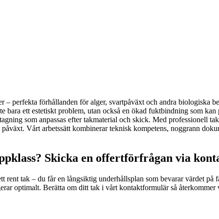
r – perfekta förhållanden för alger, svartpåväxt och andra biologiska belä
inte bara ett estetiskt problem, utan också en ökad fuktbindning som kan 
tagning som anpassas efter takmaterial och skick. Med professionell takr
da påväxt. Vårt arbetssätt kombinerar teknisk kompetens, noggrann doku
ppklass? Skicka en offertförfrågan via kon
t rent tak – du får en långsiktig underhållsplan som bevarar värdet på fa
gerar optimalt. Berätta om ditt tak i vårt kontaktformulär så återkommer 