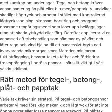
med kunskap om underlaget. Tegel och betong kräver
annan hantering än plåt eller bitumen/papptak. Vi undviker
skadligt högtryck och arbetar i stället med kontrollerad
lågtrycksspolning, skonsam borstring och noggrant
doserade rengöringsmedel som löser upp beläggningar
utan att skada ytskydd eller färg. Därefter applicerar vi en
anpassad efterbehandling som hämmar ny påväxt och
låter regn och vind hjälpa till att successivt bryta ned
kvarvarande mikroorganismer. Metoden minimerar
fuktinträngning, bevarar takets täthet och förhindrar
frostsprängning i porösa pannor – särskilt viktigt i vårt
västkustklimat.
Rätt metod för tegel-, betong-,
plåt- och papptak
Varje tak kräver sin strategi. På tegel- och betongpannor
arbetar vi med försiktig mekanik och lågtryck för att inte
öppna porer eller lossa pannornas ytskydd. På plåttak