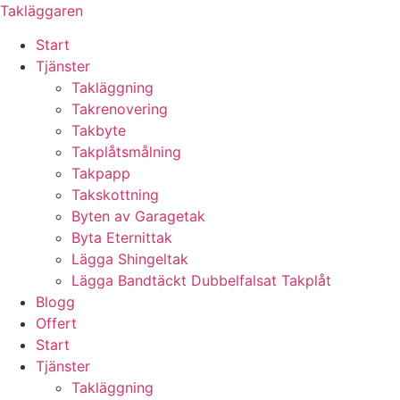
Skip
Takläggaren
to
Start
content
Tjänster
Takläggning
Takrenovering
Takbyte
Takplåtsmålning
Takpapp
Takskottning
Byten av Garagetak
Byta Eternittak
Lägga Shingeltak
Lägga Bandtäckt Dubbelfalsat Takplåt
Blogg
Offert
Start
Tjänster
Takläggning