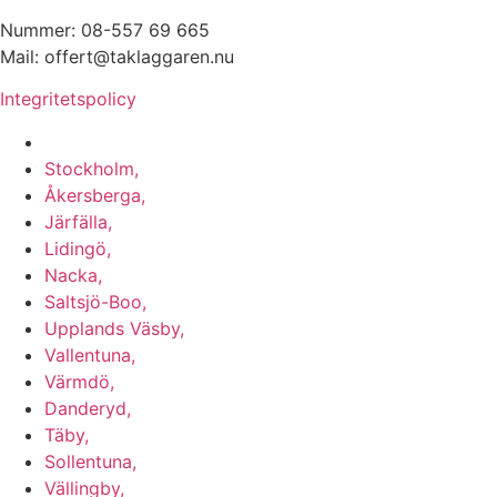
Nummer: 08-557 69 665
Mail: offert@taklaggaren.nu
Integritetspolicy
Vi utför arbeten i b.la:
Stockholm,
Åkersberga,
Järfälla,
Lidingö,
Nacka,
Saltsjö-Boo,
Upplands Väsby,
Vallentuna,
Värmdö,
Danderyd,
Täby,
Sollentuna,
Vällingby,