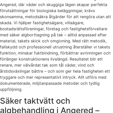
Angered, där väder och skuggiga lägen skapar perfekta
förutsättningar för biologiska beläggningar, krävs
skonsamma, metodsäkra åtgärder för att rengöra utan att
skada. Vi hjälper fastighetsägare, villaägare,
bostadsrättsföreningar, företag och fastighetsförvaltare
med säker algborttagning på tak – alltid anpassad efter
material, takets skick och omgivning. Med rätt metodik,
fallskydd och professionell utrustning återställer vi takets
funktion, minskar fuktbindning, förbättrar avrinningen och
förlänger konstruktionens livslängd. Resultatet blir ett
renare, mer välvårdat tak som tål väder, vind och
årstidsväxlingar bättre – och som ger hela fastigheten ett
tryggare och mer representativt intryck. Allt utförs med
dokumenterade, miljöanpassade metoder och tydlig
uppföljning.
Säker taktvätt och
algbehandling i Angered –