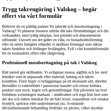
Trygg takrengöring i Valskog – begär
offert via vårt formulär
Behöver du en pålitlig partner för taktvätt och mossborttagning i
Valskog? Vi planerar insatsen utifrån ditt taks förutsättningar och din
verksamhet, med tydlig tidsplan, fast prisbild och dokumenterat
utförande. Oavsett om det gäller en villa, en bostadsrättsförening
eller en större fastighet erbjuder vi skalbara lösningar som säkrar
takets funktion och förlänger livslängden. Fyll i vårt kontaktformulär
för en kostnadsfri offert eller rådgivning.
Professionell mossborttagning på tak i Valskog
Rätt metod gör skillnaden. Vi avlägsnar mossa, algfilm och lav med
tekniker som är anpassade efter material, lutning och takets
kondition. Först frigör vi beläggningar på ett skonsamt sätt, därefter
återställer vi vattenflödet i pannornas kanaler och rensar kritiska
punkter runt nock, kupor och genomföringar. När påväxten tas bort
förbättras avrinningen markant – smältvatten och regn leds bort som
det ska och risken minskar för att fukt fryser, expanderar och orsakar
frostlyft, sprickor eller underminerad yta. Avslutande
tillväxthämmande behandling fördröjer ny påväxt, vilket skyddar