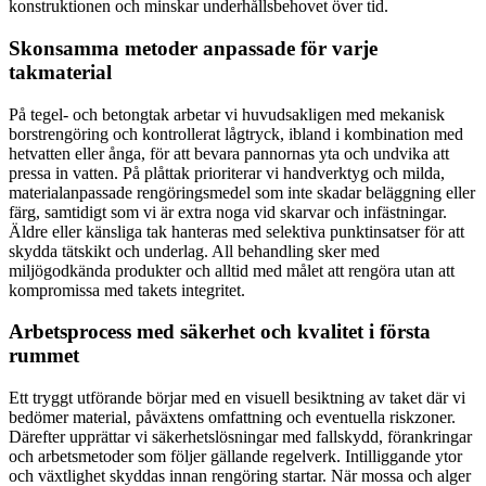
konstruktionen och minskar underhållsbehovet över tid.
Skonsamma metoder anpassade för varje
takmaterial
På tegel- och betongtak arbetar vi huvudsakligen med mekanisk
borstrengöring och kontrollerat lågtryck, ibland i kombination med
hetvatten eller ånga, för att bevara pannornas yta och undvika att
pressa in vatten. På plåttak prioriterar vi handverktyg och milda,
materialanpassade rengöringsmedel som inte skadar beläggning eller
färg, samtidigt som vi är extra noga vid skarvar och infästningar.
Äldre eller känsliga tak hanteras med selektiva punktinsatser för att
skydda tätskikt och underlag. All behandling sker med
miljögodkända produkter och alltid med målet att rengöra utan att
kompromissa med takets integritet.
Arbetsprocess med säkerhet och kvalitet i första
rummet
Ett tryggt utförande börjar med en visuell besiktning av taket där vi
bedömer material, påväxtens omfattning och eventuella riskzoner.
Därefter upprättar vi säkerhetslösningar med fallskydd, förankringar
och arbetsmetoder som följer gällande regelverk. Intilliggande ytor
och växtlighet skyddas innan rengöring startar. När mossa och alger