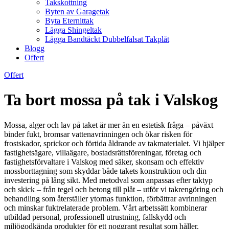
Takskottning
Byten av Garagetak
Byta Eternittak
Lägga Shingeltak
Lägga Bandtäckt Dubbelfalsat Takplåt
Blogg
Offert
Offert
Ta bort mossa på tak i Valskog
Mossa, alger och lav på taket är mer än en estetisk fråga – påväxt
binder fukt, bromsar vattenavrinningen och ökar risken för
frostskador, sprickor och förtida åldrande av takmaterialet. Vi hjälper
fastighetsägare, villaägare, bostadsrättsföreningar, företag och
fastighetsförvaltare i Valskog med säker, skonsam och effektiv
mossborttagning som skyddar både takets konstruktion och din
investering på lång sikt. Med metodval som anpassas efter taktyp
och skick – från tegel och betong till plåt – utför vi takrengöring och
behandling som återställer ytornas funktion, förbättrar avrinningen
och minskar fuktrelaterade problem. Vårt arbetssätt kombinerar
utbildad personal, professionell utrustning, fallskydd och
miljögodkända produkter för ett noggrant resultat som håller.