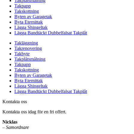
Takplåtsmålning
Takpapp
Takskottning
Byten av Garagetak
Byta Eternittak
Lägga Shingeltak
Lägga Bandtäckt Dubbelfalsat Takplåt
Takläggning
Takrenovering
Takbyte
Takplåtsmålning
Takpapp
Takskottning
Byten av Garagetak
Byta Eternittak
Lägga Shingeltak
Lägga Bandtäckt Dubbelfalsat Takplåt
Kontakta oss
Kontakta oss idag för en fri offert.
Nicklas
–
Samordnare