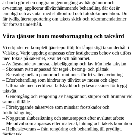
är borta gör vi en noggrann genomgång av hängrännor och
avvattning, applicerar tillväxthämmande behandling där det är
lämpligt och avslutar med slutkontroll och fotodokumentation. Du
får tydlig återrapportering om takets skick och rekommendationer
för fortsatt underhåll.
Våra tjänster inom mossborttagning och takvård
Vi erbjuder en komplett tjänsteportfölj för långsiktigt takunderhåll i
Valskog. Varje uppdrag anpassas efter fastighetens behov och utförs
med fokus på säkerhet, kvalitet och hållbarhet.
– Avlägsnande av mossa, algbeläggning och lav från hela takytan
– Skonsam tvätt anpassad för tegel-, betong- och plåttak
– Rensning mellan pannor och runt nock för fri vattenavrinning
– Efterbehandling som hindrar ny tillväxt av mossa och alger
– Utförande med certifierat fallskydd och yrkesmaskiner för trygg
taktvätt
– Genomgång och rengöring av hängrännor, stuprör och brunnar vid
samma tillfälle
– Förebyggande takservice som minskar frostskador och
fuktinträngning
– Noggrann slutbesiktning och statusrapport efter avslutat arbete
– Metodval som anpassas efter material, lutning och takets kondition
– Helhetsleverans – från rengöring och behandling till prydligt,
färdigt tak