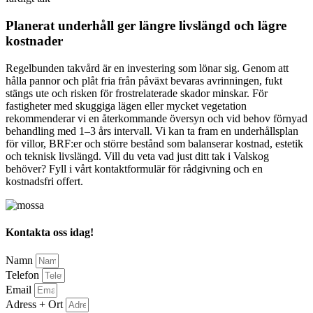
Planerat underhåll ger längre livslängd och lägre
kostnader
Regelbunden takvård är en investering som lönar sig. Genom att
hålla pannor och plåt fria från påväxt bevaras avrinningen, fukt
stängs ute och risken för frostrelaterade skador minskar. För
fastigheter med skuggiga lägen eller mycket vegetation
rekommenderar vi en återkommande översyn och vid behov förnyad
behandling med 1–3 års intervall. Vi kan ta fram en underhållsplan
för villor, BRF:er och större bestånd som balanserar kostnad, estetik
och teknisk livslängd. Vill du veta vad just ditt tak i Valskog
behöver? Fyll i vårt kontaktformulär för rådgivning och en
kostnadsfri offert.
Kontakta oss idag!
Namn
Telefon
Email
Adress + Ort