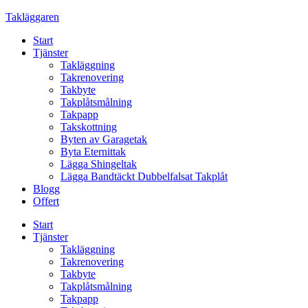
Skip
Takläggaren
to
Start
content
Tjänster
Takläggning
Takrenovering
Takbyte
Takplåtsmålning
Takpapp
Takskottning
Byten av Garagetak
Byta Eternittak
Lägga Shingeltak
Lägga Bandtäckt Dubbelfalsat Takplåt
Blogg
Offert
Start
Tjänster
Takläggning
Takrenovering
Takbyte
Takplåtsmålning
Takpapp