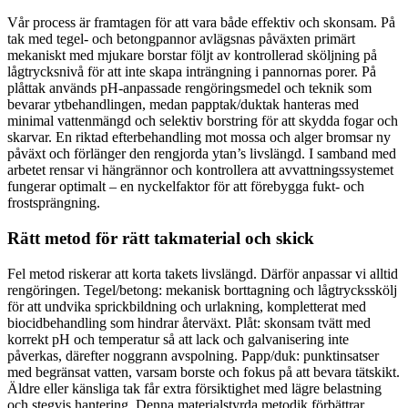
Vår process är framtagen för att vara både effektiv och skonsam. På
tak med tegel- och betongpannor avlägsnas påväxten primärt
mekaniskt med mjukare borstar följt av kontrollerad sköljning på
lågtrycksnivå för att inte skapa inträngning i pannornas porer. På
plåttak används pH-anpassade rengöringsmedel och teknik som
bevarar ytbehandlingen, medan papptak/duktak hanteras med
minimal vattenmängd och selektiv borstring för att skydda fogar och
skarvar. En riktad efterbehandling mot mossa och alger bromsar ny
påväxt och förlänger den rengjorda ytan’s livslängd. I samband med
arbetet rensar vi hängrännor och kontrollera att avvattningssystemet
fungerar optimalt – en nyckelfaktor för att förebygga fukt- och
frostsprängning.
Rätt metod för rätt takmaterial och skick
Fel metod riskerar att korta takets livslängd. Därför anpassar vi alltid
rengöringen. Tegel/betong: mekanisk borttagning och lågtrycksskölj
för att undvika sprickbildning och urlakning, kompletterat med
biocidbehandling som hindrar återväxt. Plåt: skonsam tvätt med
korrekt pH och temperatur så att lack och galvanisering inte
påverkas, därefter noggrann avspolning. Papp/duk: punktinsatser
med begränsat vatten, varsam borste och fokus på att bevara tätskikt.
Äldre eller känsliga tak får extra försiktighet med lägre belastning
och stegvis hantering. Denna materialstyrda metodik förbättrar