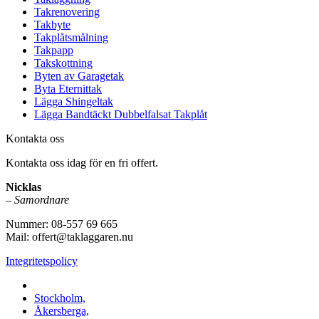
Takrenovering
Takbyte
Takplåtsmålning
Takpapp
Takskottning
Byten av Garagetak
Byta Eternittak
Lägga Shingeltak
Lägga Bandtäckt Dubbelfalsat Takplåt
Kontakta oss
Kontakta oss idag för en fri offert.
Nicklas
–
Samordnare
Nummer: 08-557 69 665
Mail: offert@taklaggaren.nu
Integritetspolicy
Vi utför arbeten i b.la:
Stockholm,
Åkersberga,