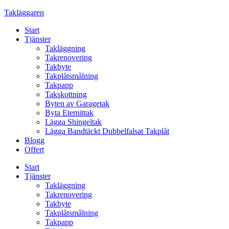
Skip
Takläggaren
to
Start
content
Tjänster
Takläggning
Takrenovering
Takbyte
Takplåtsmålning
Takpapp
Takskottning
Byten av Garagetak
Byta Eternittak
Lägga Shingeltak
Lägga Bandtäckt Dubbelfalsat Takplåt
Blogg
Offert
Start
Tjänster
Takläggning
Takrenovering
Takbyte
Takplåtsmålning
Takpapp