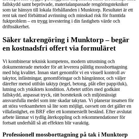
fallskydd samt beprövade, materialanpassade rengöringstekniker
som tar hänsyn till lokala förhållanden i Munktorp. Resultatet är ett
rent tak med förbättrad avrinning och minskad risk för framtida
fuktproblem – en trygg investering i din fastighets värde och
driftssäkerhet.
Säker takrengöring i Munktorp – begär
en kostnadsfri offert via formuläret
Vi kombinerar teknisk kompetens, modern utrustning och
dokumenterade metoder för att leverera pålitlig mossborttagning
med hög kvalitet. Innan start genomför vi en visuell kontroll av
takytor, infästningar, genomföringar och hängrännor, och väljer
därefter metod utifrån taktyp (tegel, betong, plåt eller papp/duk),
lutning och ytskiktets kondition. Arbetet utförs med godkänt
fallskydd, anpassat tryck, rätt borstteknik och miljömässigt
ansvarsfulla medel som inte skadar takytan. Vi planerar insatsen för
att störa verksamheten så lite som möjligt, oavsett om det gäller en
villafastighet, en BRF eller ett kommersiellt bestånd. Efter avslutat
arbete lämnar vi tydlig återkoppling och rekommendationer för
fortsatt underhåll så att effekten blir varaktig.
Professionell mossborttagning på tak i Munktorp