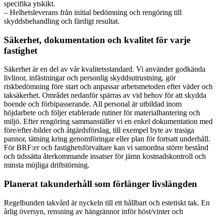
specifika ytskikt.
– Helhetsleverans från initial bedömning och rengöring till
skyddsbehandling och färdigt resultat.
Säkerhet, dokumentation och kvalitet för varje
fastighet
Säkerhet är en del av vår kvalitetsstandard. Vi använder godkända
livlinor, infästningar och personlig skyddsutrustning, gör
riskbedömning före start och anpassar arbetsmetoden efter väder och
taksäkerhet. Området nedanför spärras av vid behov för att skydda
boende och förbipasserande. All personal är utbildad inom
höjdarbete och följer etablerade rutiner för materialhantering och
miljö. Efter rengöring sammanställer vi en enkel dokumentation med
före/efter-bilder och åtgärdsförslag, till exempel byte av trasiga
pannor, tätning kring genomföringar eller plan för fortsatt underhåll.
För BRF:er och fastighetsförvaltare kan vi samordna större bestånd
och tidssätta återkommande insatser för jämn kostnadskontroll och
minsta möjliga driftstörning.
Planerat takunderhåll som förlänger livslängden
Regelbunden takvård är nyckeln till ett hållbart och estetiskt tak. En
årlig översyn, rensning av hängrännor inför höst/vinter och