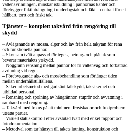
vattenavrinningen, minskar isbildning i pannornas kanter och
förebygger fuktinträngning i underlagstak och läkt – centralt för ett
hållbart, torrt och friskt tak.
Tjänster – komplett takvård från rengöring till
skydd
– Avlägsnande av mossa, alger och lav från hela takytan för rena
och funktionella pannor.
– Skonsam tvätt anpassad för tegel-, betong- och plåttak som
bevarar materialets ytskydd.
– Noggrann rensning mellan pannor för fri vattenväg och förbättrad
avrinning vid regn.
– Förebyggande alg- och mossbehandling som förlänger tiden
mellan underhållstillfällena.
– Säker arbetsmetod med godkänt fallskydd, taksäkerhet och
utbildad personal.
– Rensning och spolning av hängrännor, stuprör och avvattning i
samband med rengöring.
– Takvård med fokus på att minimera frostskador och fuktproblem i
utsatta partier.
– Visuell statuskontroll efter avslutad tvätt med enkel rapport och
fotodokumentation.
– Metodval som tar hänsyn till takets lutning, konstruktion och