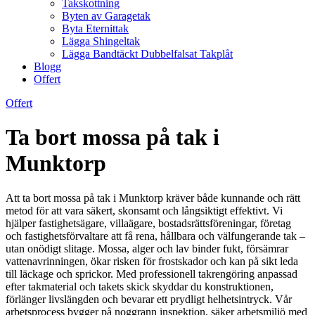
Takskottning
Byten av Garagetak
Byta Eternittak
Lägga Shingeltak
Lägga Bandtäckt Dubbelfalsat Takplåt
Blogg
Offert
Offert
Ta bort mossa på tak i
Munktorp
Att ta bort mossa på tak i Munktorp kräver både kunnande och rätt
metod för att vara säkert, skonsamt och långsiktigt effektivt. Vi
hjälper fastighetsägare, villaägare, bostadsrättsföreningar, företag
och fastighetsförvaltare att få rena, hållbara och välfungerande tak –
utan onödigt slitage. Mossa, alger och lav binder fukt, försämrar
vattenavrinningen, ökar risken för frostskador och kan på sikt leda
till läckage och sprickor. Med professionell takrengöring anpassad
efter takmaterial och takets skick skyddar du konstruktionen,
förlänger livslängden och bevarar ett prydligt helhetsintryck. Vår
arbetsprocess bygger på noggrann inspektion, säker arbetsmiljö med