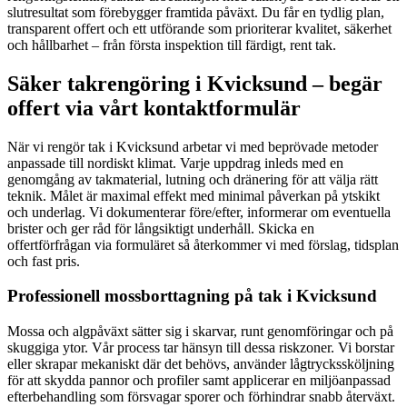
slutresultat som förebygger framtida påväxt. Du får en tydlig plan,
transparent offert och ett utförande som prioriterar kvalitet, säkerhet
och hållbarhet – från första inspektion till färdigt, rent tak.
Säker takrengöring i Kvicksund – begär
offert via vårt kontaktformulär
När vi rengör tak i Kvicksund arbetar vi med beprövade metoder
anpassade till nordiskt klimat. Varje uppdrag inleds med en
genomgång av takmaterial, lutning och dränering för att välja rätt
teknik. Målet är maximal effekt med minimal påverkan på ytskikt
och underlag. Vi dokumenterar före/efter, informerar om eventuella
brister och ger råd för långsiktigt underhåll. Skicka en
offertförfrågan via formuläret så återkommer vi med förslag, tidsplan
och fast pris.
Professionell mossborttagning på tak i Kvicksund
Mossa och algpåväxt sätter sig i skarvar, runt genomföringar och på
skuggiga ytor. Vår process tar hänsyn till dessa riskzoner. Vi borstar
eller skrapar mekaniskt där det behövs, använder lågtryckssköljning
för att skydda pannor och profiler samt applicerar en miljöanpassad
efterbehandling som försvagar sporer och förhindrar snabb återväxt.