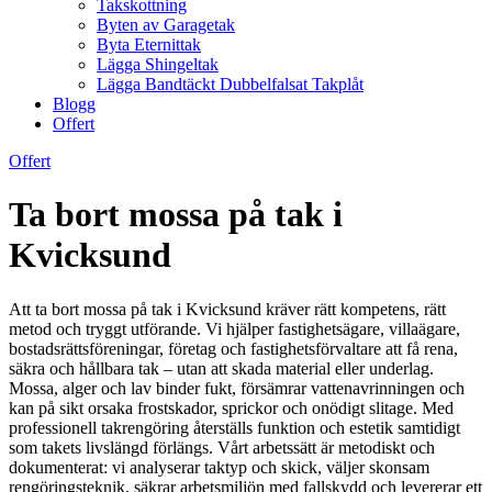
Takskottning
Byten av Garagetak
Byta Eternittak
Lägga Shingeltak
Lägga Bandtäckt Dubbelfalsat Takplåt
Blogg
Offert
Offert
Ta bort mossa på tak i
Kvicksund
Att ta bort mossa på tak i Kvicksund kräver rätt kompetens, rätt
metod och tryggt utförande. Vi hjälper fastighetsägare, villaägare,
bostadsrättsföreningar, företag och fastighetsförvaltare att få rena,
säkra och hållbara tak – utan att skada material eller underlag.
Mossa, alger och lav binder fukt, försämrar vattenavrinningen och
kan på sikt orsaka frostskador, sprickor och onödigt slitage. Med
professionell takrengöring återställs funktion och estetik samtidigt
som takets livslängd förlängs. Vårt arbetssätt är metodiskt och
dokumenterat: vi analyserar taktyp och skick, väljer skonsam
rengöringsteknik, säkrar arbetsmiljön med fallskydd och levererar ett