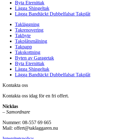
Byta Eternittak
Lägga Shingeltak
Lägga Bandtäckt Dubbelfalsat Takplåt
Takläggning
Takrenovering
Takbyte
Takplåtsmålning
Takpapp
Takskottning
Byten av Garagetak
Byta Eternittak
Lägga Shingeltak
Lägga Bandtäckt Dubbelfalsat Takplåt
Kontakta oss
Kontakta oss idag för en fri offert.
Nicklas
–
Samordnare
Nummer: 08-557 69 665
Mail: offert@taklaggaren.nu
Integritetspolicy