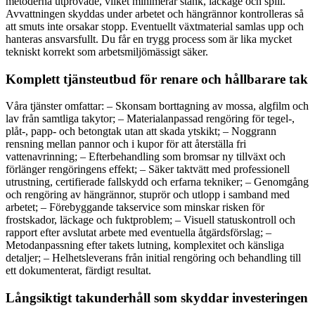
metoderna utprovade, vilket minimerar stänk, läckage och spill.
Avvattningen skyddas under arbetet och hängrännor kontrolleras så
att smuts inte orsakar stopp. Eventuellt växtmaterial samlas upp och
hanteras ansvarsfullt. Du får en trygg process som är lika mycket
tekniskt korrekt som arbetsmiljömässigt säker.
Komplett tjänsteutbud för renare och hållbarare tak
Våra tjänster omfattar: – Skonsam borttagning av mossa, algfilm och
lav från samtliga takytor; – Materialanpassad rengöring för tegel-,
plåt-, papp- och betongtak utan att skada ytskikt; – Noggrann
rensning mellan pannor och i kupor för att återställa fri
vattenavrinning; – Efterbehandling som bromsar ny tillväxt och
förlänger rengöringens effekt; – Säker taktvätt med professionell
utrustning, certifierade fallskydd och erfarna tekniker; – Genomgång
och rengöring av hängrännor, stuprör och utlopp i samband med
arbetet; – Förebyggande takservice som minskar risken för
frostskador, läckage och fuktproblem; – Visuell statuskontroll och
rapport efter avslutat arbete med eventuella åtgärdsförslag; –
Metodanpassning efter takets lutning, komplexitet och känsliga
detaljer; – Helhetsleverans från initial rengöring och behandling till
ett dokumenterat, färdigt resultat.
Långsiktigt takunderhåll som skyddar investeringen