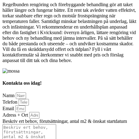
Regelbunden rengöring och förebyggande behandling gör att taket
håller längre och fungerar bättre. Ett rent tak avleder vatten effektivt,
torkar snabbare efter regn och motstår frostsprängning när
temperaturen faller. Samtidigt minskar belastningen på underlag, läkt
och infästningar. Vi rekommenderar en underhållsplan anpassad
efter din fastighet i Kvicksund: översyn årligen, lättare rengöring vid
behov och ny behandling med jämna intervaller. På så sätt behåller
du både prestanda och utseende – och undviker kostsamma skador.
Vill du få en skräddarsydd offert och tidplan? Fyll i vårt
kontaktformulär så återkommer vi snabbt med pris och förslag
anpassat till ditt tak och dina behov.
Kontakta oss idag!
Namn
Telefon
Email
Adress + Ort
Beskriv ert behov, förutsättningar, antal m2 & önskat startdatum