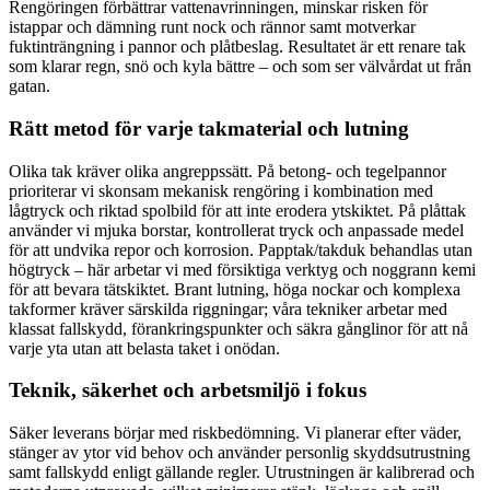
Rengöringen förbättrar vattenavrinningen, minskar risken för
istappar och dämning runt nock och rännor samt motverkar
fuktinträngning i pannor och plåtbeslag. Resultatet är ett renare tak
som klarar regn, snö och kyla bättre – och som ser välvårdat ut från
gatan.
Rätt metod för varje takmaterial och lutning
Olika tak kräver olika angreppssätt. På betong- och tegelpannor
prioriterar vi skonsam mekanisk rengöring i kombination med
lågtryck och riktad spolbild för att inte erodera ytskiktet. På plåttak
använder vi mjuka borstar, kontrollerat tryck och anpassade medel
för att undvika repor och korrosion. Papptak/takduk behandlas utan
högtryck – här arbetar vi med försiktiga verktyg och noggrann kemi
för att bevara tätskiktet. Brant lutning, höga nockar och komplexa
takformer kräver särskilda riggningar; våra tekniker arbetar med
klassat fallskydd, förankringspunkter och säkra gånglinor för att nå
varje yta utan att belasta taket i onödan.
Teknik, säkerhet och arbetsmiljö i fokus
Säker leverans börjar med riskbedömning. Vi planerar efter väder,
stänger av ytor vid behov och använder personlig skyddsutrustning
samt fallskydd enligt gällande regler. Utrustningen är kalibrerad och