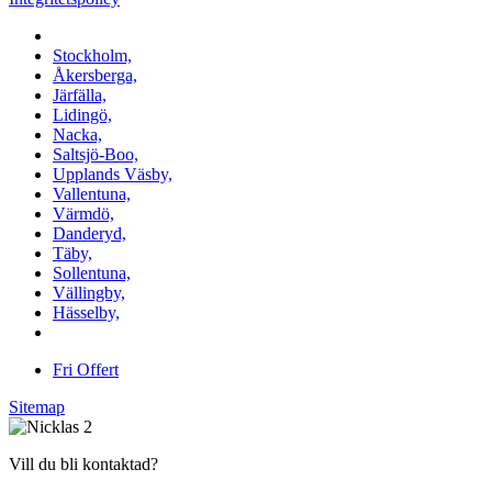
Vi utför arbeten i b.la:
Stockholm,
Åkersberga,
Järfälla,
Lidingö,
Nacka,
Saltsjö-Boo,
Upplands Väsby,
Vallentuna,
Värmdö,
Danderyd,
Täby,
Sollentuna,
Vällingby,
Hässelby,
m.fl.
Fri Offert
Sitemap
Vill du bli kontaktad?