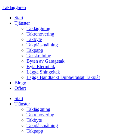
Skip
Takläggaren
to
Start
content
Tjänster
Takläggning
Takrenovering
Takbyte
Takplåtsmålning
Takpapp
Takskottning
Byten av Garagetak
Byta Eternittak
Lägga Shingeltak
Lägga Bandtäckt Dubbelfalsat Takplåt
Blogg
Offert
Start
Tjänster
Takläggning
Takrenovering
Takbyte
Takplåtsmålning
Takpapp