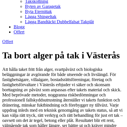
Takskottning
Byten av Garagetak
Byta Eternittak
Lägga Shingeltak
Lägga Bandtäckt Dubbelfalsat Takplåt
Blogg
Offert
Offert
Ta bort alger på tak i Västerås
Att hålla taket fritt från alger, svartpåväxt och biologiska
beläggningar är avgörande för både utseende och livslängd. För
fastighetsägare, villaägare, bostadsrättsföreningar, företag och
fastighetsförvaltare i Västerås erbjuder vi säker och skonsam
borttagning av påväxt som anpassas efter takets material och skick.
Med beprövade metoder, noggranna riskbedömningar och
professionell fallskyddsutrustning återställer vi takets funktion och
dränering, minskar fuktbindning och förebygger ny tillväxt. Varje
uppdrag inleds med en teknisk genomgång av takets status, så att vi
kan välja rätt tryck, rätt verktyg och rätt behandling för just ert tak –
oavsett om det är tegel, betong eller plåt. Resultatet blir ett rent,
välmående tak som håller längre, ser bättre ut och kräver mindre