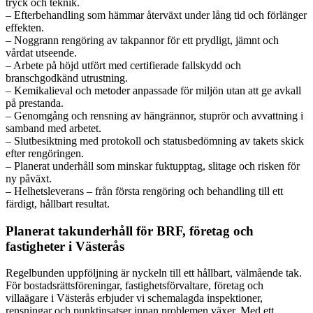
tryck och teknik.
– Efterbehandling som hämmar återväxt under lång tid och förlänger
effekten.
– Noggrann rengöring av takpannor för ett prydligt, jämnt och
vårdat utseende.
– Arbete på höjd utfört med certifierade fallskydd och
branschgodkänd utrustning.
– Kemikalieval och metoder anpassade för miljön utan att ge avkall
på prestanda.
– Genomgång och rensning av hängrännor, stuprör och avvattning i
samband med arbetet.
– Slutbesiktning med protokoll och statusbedömning av takets skick
efter rengöringen.
– Planerat underhåll som minskar fuktupptag, slitage och risken för
ny påväxt.
– Helhetsleverans – från första rengöring och behandling till ett
färdigt, hållbart resultat.
Planerat takunderhåll för BRF, företag och
fastigheter i Västerås
Regelbunden uppföljning är nyckeln till ett hållbart, välmående tak.
För bostadsrättsföreningar, fastighetsförvaltare, företag och
villaägare i Västerås erbjuder vi schemalagda inspektioner,
rensningar och punktinsatser innan problemen växer. Med ett