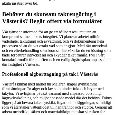
akuta insatser över tid.
Behöver du skonsam takrengöring i
Västerås? Begär offert via formuläret
Vår tjänst är utformad för att ge ett hållbart resultat utan att
kompromissa med takets integritet. Vi planerar arbetet utifrån
väderläge, taklutning och avvattning, och vi dokumenterar hela
processen så att du vet exakt vad som är gjort. Med rätt metodval
och en efterbehandling som bromsar återväxt får du en lösning som
både förbättrar intrycket nu och skyddar taket framåt. Fyll i vårt
kontaktformulär för en offert och en tydlig åtgärdsplan anpassad till
din fastighet i Västerås.
Professionell algborttagning på tak i Västerås
Västerås klimat med närhet till Mälaren skapar gynnsamma
förutsättningar för alger och lav som binder fukt och bryter ned
takytor. Vi avlägsnar påväxt varsamt med anpassad borstning,
lågtryckssköljning och miljöanpassade medel där det behövs. Fokus
ligger på att bevara takets ytskikt, fogar och beläggningar, samtidigt
som vi återställer vattenflödet till hängrännor och stuprör. Genom att
arbeta metodiskt, säkert och materialriktigt minskar vi risken för