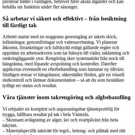
presterar bättre i vardagen, behöver färre akuta åtgärder och kan
behålla sin funktion under fler säsonger.
Så arbetar vi säkert och effektivt – från besiktning
till färdigt tak
Arbetet startar med en noggrann genomgång av takets skick,
infästningar, genomföringar och vattenavrinning. Vi planerar
åtkomst, förankringar och fallskydd enligt gällande regler och
upprättar en arbetssekvens som tar hänsyn till väder, taklutning och
omkringliggande ytor. Rengöring sker systematiskt från nock till
hängränna, med löpande avspolning och kontroller. Därefter
appliceras eventuellt en efterbehandling som hämmar ny tillväxt.
Slutligen rensar vi hängrännor, säkerställer flöden, gör en visuell
slutkontroll och lämnar dokumentation – så att du som beställare
tydligt ser status och resultat.
Våra tjänster inom takrengöring och algbehandling
Vi erbjuder en komplett och anpassningsbar tjänsteportfölj för
trygga, hållbara resultat på tak i hela Västerås.
– Skonsam avlägsning av alger, lav och svartpåväxt från hela
takytan.
– Materialspecifik taktvätt för tegel-, betong- och plåttak med rätt