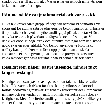
skador och ser till att ditt tak i Västerås får en ren och jämn yta som
torkar snabbare efter regn.
Rätt metod för varje takmaterial och varje skick
Olika tak kräver olika grepp. På tegeltak hanterar vi pannornas yta
skonsamt för att inte slita på glasyren; på betongpannor tar vi hänsyn
till porositet och eventuell ytbehandling; på plåttak arbetar vi för att
undvika repor och påverkan på färgskikt och infästningar. Vi
undviker onödigt höga tryck och punktbelastningar som kan skada
nock, skarvar eller tätskikt. Vid behov använder vi biologiskt
nedbrytbara produkter som löser upp påväxt utan att skada
takmaterial eller omgivning. En inledande provyta säkerställer att
valda metoder ger bästa resultat innan vi behandlar hela taket.
Resultat som håller: bättre utseende, mindre fukt,
längre livslängd
När alger och svartpåväxt avlägsnas torkar taket snabbare, vatten
leds effektivare och risken för frostskador, mikro-sprickor och
förtida nedbrytning minskar. Ett rent tak reflekterar dessutom värme
jämnare och ser vårdat ut – något som stärker helhetsintrycket av
fastigheten. Med rätt efterbehandling bromsas ny påväxt, vilket ger
ett mer långsiktigt skydd. Den samlade effekten är ett tak som