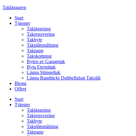
Skip
Takläggaren
to
Start
content
Tjänster
Takläggning
Takrenovering
Takbyte
Takplåtsmålning
Takpapp
Takskottning
Byten av Garagetak
Byta Eternittak
Lägga Shingeltak
Lägga Bandtäckt Dubbelfalsat Takplåt
Blogg
Offert
Start
Tjänster
Takläggning
Takrenovering
Takbyte
Takplåtsmålning
Takpapp