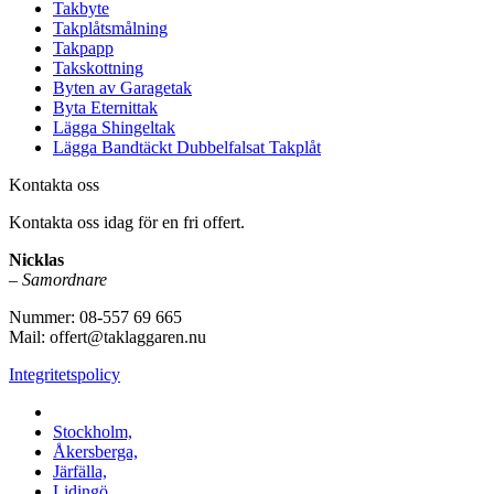
Takbyte
Takplåtsmålning
Takpapp
Takskottning
Byten av Garagetak
Byta Eternittak
Lägga Shingeltak
Lägga Bandtäckt Dubbelfalsat Takplåt
Kontakta oss
Kontakta oss idag för en fri offert.
Nicklas
–
Samordnare
Nummer: 08-557 69 665
Mail: offert@taklaggaren.nu
Integritetspolicy
Vi utför arbeten i b.la:
Stockholm,
Åkersberga,
Järfälla,
Lidingö,