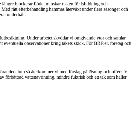
 längre blockerar flödet minskar risken för isbildning och
rd. Med rätt efterbehandling hämmas återväxt under flera säsonger och
rat underhåll.
slutbesiktning. Under arbetet skyddar vi omgivande ytor och samlar
mt eventuella observationer kring takets skick. För BRF:er, företag och
tförandedatum så återkommer vi med förslag på lösning och offert. Vi
 av förbättrad vattenavrinning, mindre fuktrisk och ett tak som håller