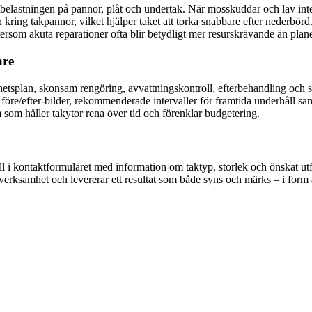
uktbelastningen på pannor, plåt och undertak. När mosskuddar och lav inte
en kring takpannor, vilket hjälper taket att torka snabbare efter nederbö
tersom akuta reparationer ofta blir betydligt mer resurskrävande än plane
are
rhetsplan, skonsam rengöring, avvattningskontroll, efterbehandling och 
d före/efter-bilder, rekommenderade intervaller för framtida underhåll sa
som håller takytor rena över tid och förenklar budgetering.
ll i kontaktformuläret med information om taktyp, storlek och önskat u
er verksamhet och levererar ett resultat som både syns och märks – i form