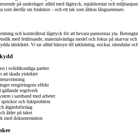
roende på underlaget: alltid med lågtryck, mjukborstar och miljöanpass
n yta som återfår sin funktion – och ett tak som åldras långsammare.
rstning och kontrollerat lågtryck för att bevara pannornas yta. Betongtak
etodik med fettlösande, materialvänliga medel och fokus på skarvar och
dda tätskiktet. Vi tar alltid hänsyn till taklutning, nockar, ränndalar
skydd
en i svåråtkomliga partier
 att skada ytskiktet
ttenavrinning
änger rengöringens effekt
t gällande regelverk
ystem i samband med arbetet
e sprickor och fuktproblem
och åtgärdsförslag
ch ålder på taket
t tak med dokumentation
isker