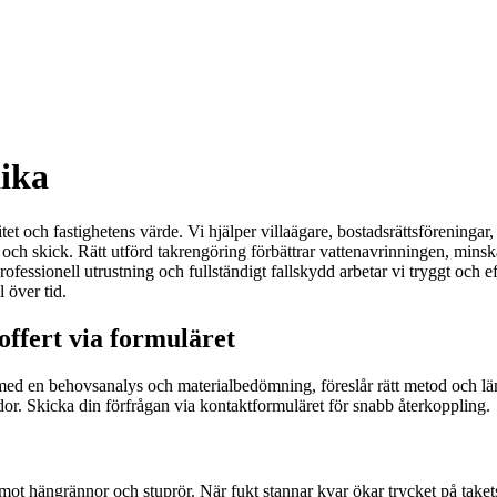
dika
et och fastighetens värde. Vi hjälper villaägare, bostadsrättsföreningar, 
l och skick. Rätt utförd takrengöring förbättrar vattenavrinningen, mins
ssionell utrustning och fullständigt fallskydd arbetar vi tryggt och eff
 över tid.
offert via formuläret
tar med en behovsanalys och materialbedömning, föreslår rätt metod och l
kador. Skicka din förfrågan via kontaktformuläret för snabb återkoppling.
 mot hängrännor och stuprör. När fukt stannar kvar ökar trycket på takets