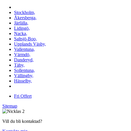
Vi utför arbeten i b.la:
Stockholm,
Åkersberga,
Järfälla,
Lidingö,
Nacka,
Saltsjö-Boo,
Upplands Väsby,
Vallentuna,
Värmdö,
Danderyd,
Täby,
Sollentuna,
Vällingby,
Hässelby,
m.fl.
Fri Offert
Sitemap
Vill du bli kontaktad?