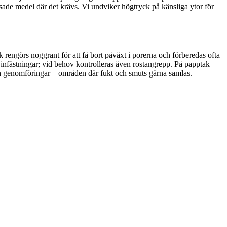
ade medel där det krävs. Vi undviker högtryck på känsliga ytor för
 rengörs noggrant för att få bort påväxt i porerna och förberedas ofta
 infästningar; vid behov kontrolleras även rostangrepp. På papptak
 och genomföringar – områden där fukt och smuts gärna samlas.