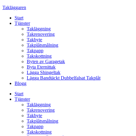
Skip
Takläggaren
to
Start
content
Tjänster
Takläggning
Takrenovering
Takbyte
Takplåtsmålning
Takpapp
Takskottning
Byten av Garagetak
Byta Eternittak
Lägga Shingeltak
Lägga Bandtäckt Dubbelfalsat Takplåt
Blogg
Start
Tjänster
Takläggning
Takrenovering
Takbyte
Takplåtsmålning
Takpapp
Takskottning