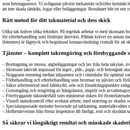
som betongpannor. Vi avlägsnar påväxt mekaniskt och/eller kemiskt be
att inte skada tätskikt, fogar eller beläggningar. Resultatet blir en re
Rätt metod för ditt takmaterial och dess skick
Olika tak kräver olika tekniker. På tegeltak arbetar vi med skonsam bo
för efterbehandling som fördröjer återväxt. Plåttak kräver en annan m
(bitumen) är lågtryck och begränsad kemanvändning centralt för att sky
Tjänster – komplett takrengöring och förebyggande 
– Borttagning av mossa, algbeläggningar och lav från hela takytan, äv
– Skonsam taktvätt anpassad för tegel-, plåt-, papp- och betongtak utan
– Noggrann rensning mellan takpannor och i ränndalar för optimal va
– Förbehandling och efterbehandling som bromsar ny påväxt och förl
– Säker arbetsmetod med fallskydd, sele och förankringspunkter enlig
– Genomgång och rengöring av hängrännor, stuprör och avvattningss
– Förebyggande takunderhåll som minimerar risken för frostrelaterad
– Visuell statuskontroll efter avslutat arbete, med notering av skador 
– Specialanpassade metoder beroende på taklutning, materialkvalitet o
– Helhetsleverans från första inspektion till färdigt, rent och skydda
Så säkrar vi långsiktigt resultat och minskade skader