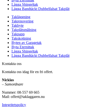
Byta Eternittak
Lägga Shingeltak
Lägga Bandtäckt Dubbelfalsat Takplåt
Takläggning
Takrenovering
Takbyte
Takplåtsmålning
Takpapp
Takskottning
Byten av Garagetak
Byta Eternittak
Lägga Shingeltak
Lägga Bandtäckt Dubbelfalsat Takplåt
Kontakta oss
Kontakta oss idag för en fri offert.
Nicklas
–
Samordnare
Nummer: 08-557 69 665
Mail: offert@taklaggaren.nu
Integritetspolicy