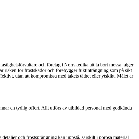
fastighetsförvaltare och företag i Norrskedika att ta bort mossa, alger
kar risken för frostskador och förebygger fuktinträngning som på sikt
ektivt, utan att kompromissa med takets täthet eller ytskikt. Målet är
ämnar en tydlig offert. Allt utförs av utbildad personal med godkända
 detaljer och frostsprängning kan uppstå, särskilt i porösa material