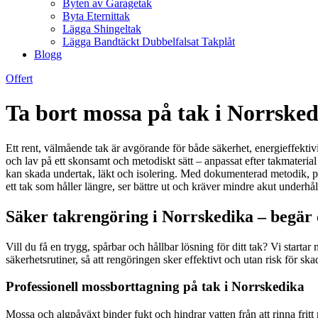
Byten av Garagetak
Byta Eternittak
Lägga Shingeltak
Lägga Bandtäckt Dubbelfalsat Takplåt
Blogg
Offert
Ta bort mossa på tak i Norrske
Ett rent, välmående tak är avgörande för både säkerhet, energieffektivit
och lav på ett skonsamt och metodiskt sätt – anpassat efter takmateria
kan skada undertak, läkt och isolering. Med dokumenterad metodik, profe
ett tak som håller längre, ser bättre ut och kräver mindre akut underhåll
Säker takrengöring i Norrskedika – begär 
Vill du få en trygg, spårbar och hållbar lösning för ditt tak? Vi star
säkerhetsrutiner, så att rengöringen sker effektivt och utan risk för s
Professionell mossborttagning på tak i Norrskedika
Mossa och algpåväxt binder fukt och hindrar vatten från att rinna fritt