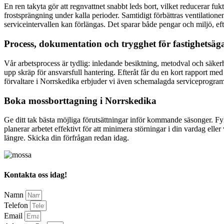
En ren takyta gör att regnvattnet snabbt leds bort, vilket reducerar f
frostsprängning under kalla perioder. Samtidigt förbättras ventilation
serviceintervallen kan förlängas. Det sparar både pengar och miljö, ef
Process, dokumentation och trygghet för fastighetsäg
Vår arbetsprocess är tydlig: inledande besiktning, metodval och säke
upp skräp för ansvarsfull hantering. Efteråt får du en kort rapport me
förvaltare i Norrskedika erbjuder vi även schemalagda serviceprogram 
Boka mossborttagning i Norrskedika
Ge ditt tak bästa möjliga förutsättningar inför kommande säsonger. Fy
planerar arbetet effektivt för att minimera störningar i din vardag ell
längre. Skicka din förfrågan redan idag.
Kontakta oss idag!
Namn
Telefon
Email