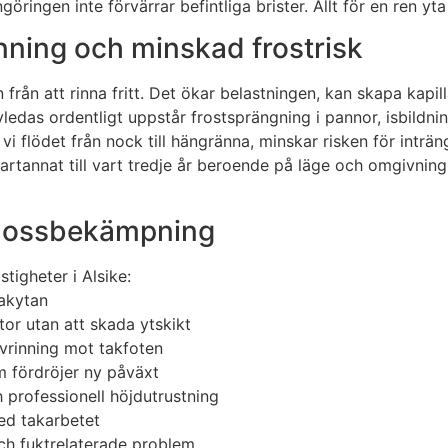
öringen inte förvärrar befintliga brister. Allt för en ren yt
inning och minskad frostrisk
 från att rinna fritt. Det ökar belastningen, kan skapa kapi
avledas ordentligt uppstår frostsprängning i pannor, isbild
vi flödet från nock till hängränna, minskar risken för inträ
tannat till vart tredje år beroende på läge och omgivning –
 mossbekämpning
tigheter i Alsike:
takytan
or utan att skada ytskikt
avrinning mot takfoten
 fördröjer ny påväxt
 professionell höjdutrustning
ed takarbetet
ch fuktrelaterade problem