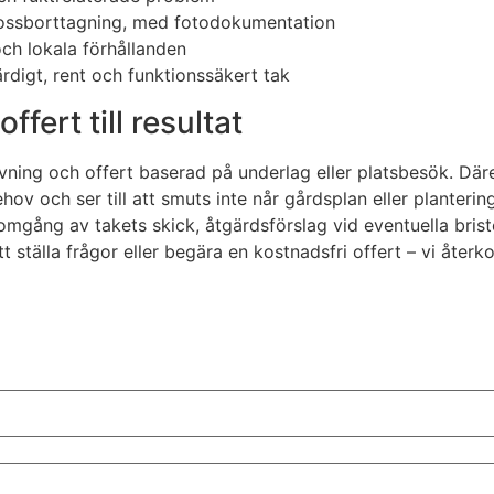
 mossborttagning, med fotodokumentation
och lokala förhållanden
ärdigt, rent och funktionssäkert tak
ffert till resultat
ning och offert baserad på underlag eller platsbesök. Däref
v och ser till att smuts inte når gårdsplan eller plantering
gång av takets skick, åtgärdsförslag vid eventuella brister 
t ställa frågor eller begära en kostnadsfri offert – vi åte