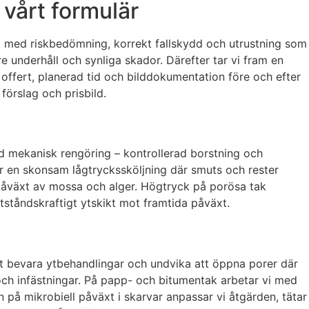
 vårt formulär
skt med riskbedömning, korrekt fallskydd och utrustning som
e underhåll och synliga skador. Därefter tar vi fram en
 offert, planerad tid och bilddokumentation före och efter
förslag och prisbild.
d mekanisk rengöring – kontrollerad borstning och
öljer en skonsam lågtryckssköljning där smuts och rester
 påväxt av mossa och alger. Högtryck på porösa tak
otståndskraftigt ytskikt mot framtida påväxt.
att bevara ytbehandlingar och undvika att öppna porer där
 och infästningar. På papp- och bitumentak arbetar vi med
en på mikrobiell påväxt i skarvar anpassar vi åtgärden, tätar