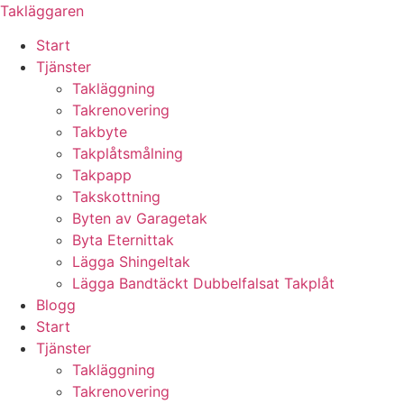
Skip
Takläggaren
to
Start
content
Tjänster
Takläggning
Takrenovering
Takbyte
Takplåtsmålning
Takpapp
Takskottning
Byten av Garagetak
Byta Eternittak
Lägga Shingeltak
Lägga Bandtäckt Dubbelfalsat Takplåt
Blogg
Start
Tjänster
Takläggning
Takrenovering