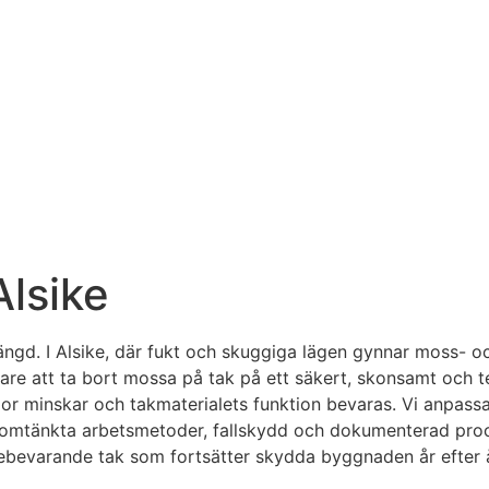
Alsike
längd. I Alsike, där fukt och skuggiga lägen gynnar moss- oc
tare att ta bort mossa på tak på ett säkert, skonsamt och t
ador minskar och takmaterialets funktion bevaras. Vi anpass
mtänkta arbetsmetoder, fallskydd och dokumenterad process se
ärdebevarande tak som fortsätter skydda byggnaden år efter å