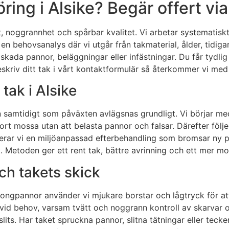
ng i Alsike? Begär offert via
et, noggrannhet och spårbar kvalitet. Vi arbetar systemati
n behovsanalys där vi utgår från takmaterial, ålder, tidigar
skada pannor, beläggningar eller infästningar. Du får tydlig
Beskriv ditt tak i vårt kontaktformulär så återkommer vi med 
tak i Alsike
n samtidigt som påväxten avlägsnas grundligt. Vi börjar me
fta bort mossa utan att belasta pannor och falsar. Därefter f
licerar vi en miljöanpassad efterbehandling som bromsar ny
t. Metoden ger ett rent tak, bättre avrinning och ett mer m
ch takets skick
 betongpannor använder vi mjukare borstar och lågtryck för 
ng vid behov, varsam tvätt och noggrann kontroll av skarvar
lits. Har taket spruckna pannor, slitna tätningar eller teck