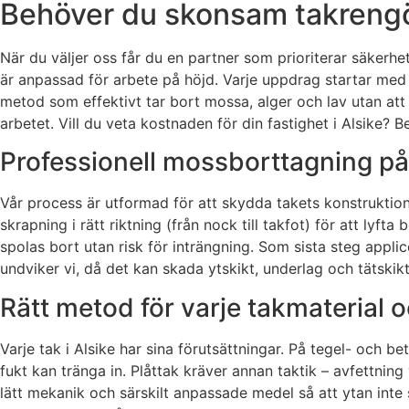
Behöver du skonsam takrengöri
När du väljer oss får du en partner som prioriterar säkerh
är anpassad för arbete på höjd. Varje uppdrag startar med e
metod som effektivt tar bort mossa, alger och lav utan att 
arbetet. Vill du veta kostnaden för din fastighet i Alsike? 
Professionell mossborttagning på 
Vår process är utformad för att skydda takets konstruktio
skrapning i rätt riktning (från nock till takfot) för att ly
spolas bort utan risk för inträngning. Som sista steg app
undviker vi, då det kan skada ytskikt, underlag och tätskik
Rätt metod för varje takmaterial o
Varje tak i Alsike har sina förutsättningar. På tegel- och
fukt kan tränga in. Plåttak kräver annan taktik – avfettni
lätt mekanik och särskilt anpassade medel så att ytan inte s