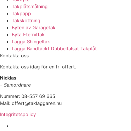
Takplåtsmålning
Takpapp
Takskottning
Byten av Garagetak
Byta Eternittak
Lägga Shingeltak
Lägga Bandtäckt Dubbelfalsat Takplåt
Kontakta oss
Kontakta oss idag för en fri offert.
Nicklas
–
Samordnare
Nummer: 08-557 69 665
Mail: offert@taklaggaren.nu
Integritetspolicy
Vi utför arbeten i b.la: