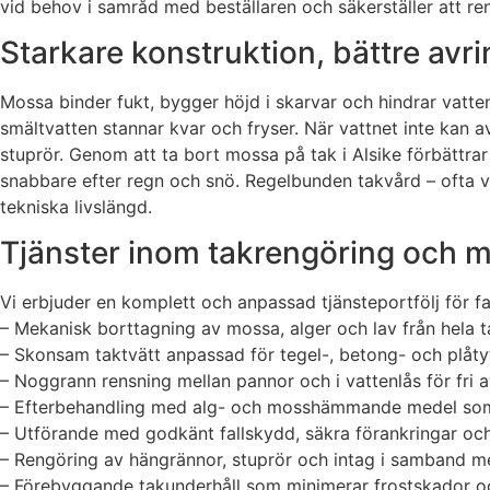
vid behov i samråd med beställaren och säkerställer att reng
Starkare konstruktion, bättre avr
Mossa binder fukt, bygger höjd i skarvar och hindrar vatten
smältvatten stannar kvar och fryser. När vattnet inte kan 
stuprör. Genom att ta bort mossa på tak i Alsike förbättrar 
snabbare efter regn och snö. Regelbunden takvård – ofta var
tekniska livslängd.
Tjänster inom takrengöring och
Vi erbjuder en komplett och anpassad tjänsteportfölj för fas
– Mekanisk borttagning av mossa, alger och lav från hela 
– Skonsam taktvätt anpassad för tegel-, betong- och plåtyt
– Noggrann rensning mellan pannor och i vattenlås för fri 
– Efterbehandling med alg- och mosshämmande medel som
– Utförande med godkänt fallskydd, säkra förankringar och
– Rengöring av hängrännor, stuprör och intag i samband m
– Förebyggande takunderhåll som minimerar frostskador o