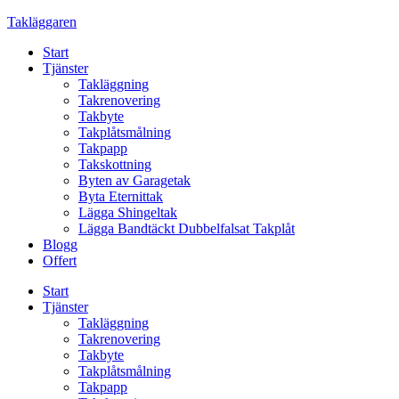
Skip
Takläggaren
to
Start
content
Tjänster
Takläggning
Takrenovering
Takbyte
Takplåtsmålning
Takpapp
Takskottning
Byten av Garagetak
Byta Eternittak
Lägga Shingeltak
Lägga Bandtäckt Dubbelfalsat Takplåt
Blogg
Offert
Start
Tjänster
Takläggning
Takrenovering
Takbyte
Takplåtsmålning
Takpapp