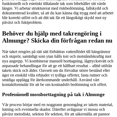
funktionellt och estetiskt tilltalande tak som bibehåller sitt värde
längre. Vi arbetar strukturerat med riskbedömning, fallskydd och
dokumenterad kvalitet, så att du kan känna dig trygg med att arbetet
blir korrekt utfört och att ditt tak får ett långsiktigt skydd mot ny
påväxt och fuktproblem.
Behöver du hjälp med takrengöring i
Almunge? Skicka din förfrågan redan nu
När taket rengörs på rätt sätt förbättras vattenflödet till hängrännor
och stuprör, samtidigt som ytan hålls torr och motståndskraftig mot
nya angrepp. Vi kombinerar manuell borttagning, lågtryckstvätt och
anpassade behandlingar för att ge ett hållbart resultat – alltid utifrån
takets skick och ålder. Oavsett om du förvaltar större bestånd eller
äger en enskild villa erbjuder vi tydliga offerter, fasta rutiner och
smidiga upplägg för återkommande underhåll. Använd vårt
kontaktformulär för att be om kostnadsfri bedömning och offert.
Professionell mossborttagning på tak i Almunge
Vår process börjar med en noggrann genomgång av takets material,
lutning och eventuella skador. Därefter avlägsnar vi mossa och
påväxt metodiskt, sektion för sektion, för att säkerställa att pannor