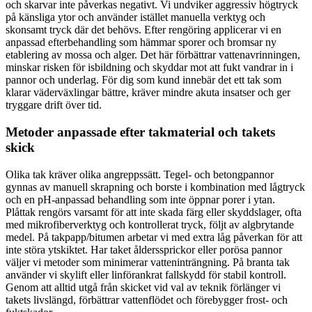
och skarvar inte påverkas negativt. Vi undviker aggressiv högtryck
på känsliga ytor och använder istället manuella verktyg och
skonsamt tryck där det behövs. Efter rengöring applicerar vi en
anpassad efterbehandling som hämmar sporer och bromsar ny
etablering av mossa och alger. Det här förbättrar vattenavrinningen,
minskar risken för isbildning och skyddar mot att fukt vandrar in i
pannor och underlag. För dig som kund innebär det ett tak som
klarar väderväxlingar bättre, kräver mindre akuta insatser och ger
tryggare drift över tid.
Metoder anpassade efter takmaterial och takets
skick
Olika tak kräver olika angreppssätt. Tegel- och betongpannor
gynnas av manuell skrapning och borste i kombination med lågtryck
och en pH-anpassad behandling som inte öppnar porer i ytan.
Plåttak rengörs varsamt för att inte skada färg eller skyddslager, ofta
med mikrofiberverktyg och kontrollerat tryck, följt av algbrytande
medel. På takpapp/bitumen arbetar vi med extra låg påverkan för att
inte störa ytskiktet. Har taket ålderssprickor eller porösa pannor
väljer vi metoder som minimerar vatteninträngning. På branta tak
använder vi skylift eller linförankrat fallskydd för stabil kontroll.
Genom att alltid utgå från skicket vid val av teknik förlänger vi
takets livslängd, förbättrar vattenflödet och förebygger frost- och