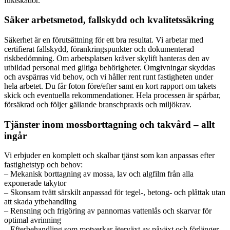
fuktskador.
Säker arbetsmetod, fallskydd och kvalitetssäkring
Säkerhet är en förutsättning för ett bra resultat. Vi arbetar med
certifierat fallskydd, förankringspunkter och dokumenterad
riskbedömning. Om arbetsplatsen kräver skylift hanteras den av
utbildad personal med giltiga behörigheter. Omgivningar skyddas
och avspärras vid behov, och vi håller rent runt fastigheten under
hela arbetet. Du får foton före/efter samt en kort rapport om takets
skick och eventuella rekommendationer. Hela processen är spårbar,
försäkrad och följer gällande branschpraxis och miljökrav.
Tjänster inom mossborttagning och takvård – allt
ingår
Vi erbjuder en komplett och skalbar tjänst som kan anpassas efter
fastighetstyp och behov:
– Mekanisk borttagning av mossa, lav och algfilm från alla
exponerade takytor
– Skonsam tvätt särskilt anpassad för tegel-, betong- och plåttak utan
att skada ytbehandling
– Rensning och frigöring av pannornas vattenlås och skarvar för
optimal avrinning
– Efterbehandling som motverkar återväxt av påväxt och förlänger