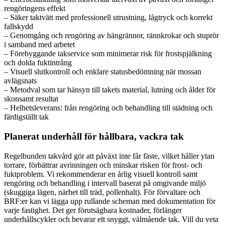
rengöringens effekt
– Säker taktvätt med professionell utrustning, lågtryck och korrekt
fallskydd
– Genomgång och rengöring av hängrännor, rännkrokar och stuprör
i samband med arbetet
– Förebyggande takservice som minimerar risk för frostspjälkning
och dolda fuktintrång
– Visuell slutkontroll och enklare statusbedömning när mossan
avlägsnats
– Metodval som tar hänsyn till takets material, lutning och ålder för
skonsamt resultat
– Helhetsleverans: från rengöring och behandling till städning och
färdigställt tak
Planerat underhåll för hållbara, vackra tak
Regelbunden takvård gör att påväxt inte får fäste, vilket håller ytan
torrare, förbättrar avrinningen och minskar risken för frost- och
fuktproblem. Vi rekommenderar en årlig visuell kontroll samt
rengöring och behandling i intervall baserat på omgivande miljö
(skuggiga lägen, närhet till träd, pollenhalt). För förvaltare och
BRF:er kan vi lägga upp rullande scheman med dokumentation för
varje fastighet. Det ger förutsägbara kostnader, förlänger
underhållscykler och bevarar ett snyggt, välmående tak. Vill du veta