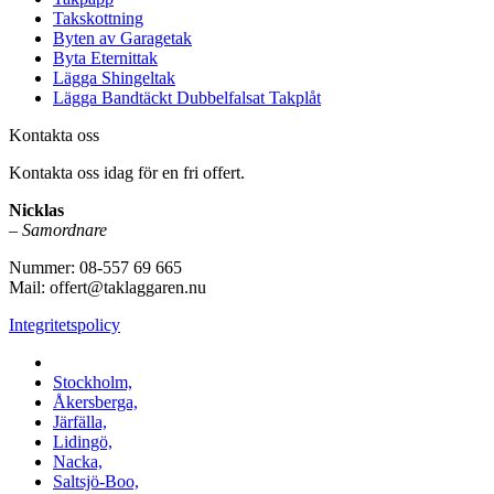
Takskottning
Byten av Garagetak
Byta Eternittak
Lägga Shingeltak
Lägga Bandtäckt Dubbelfalsat Takplåt
Kontakta oss
Kontakta oss idag för en fri offert.
Nicklas
–
Samordnare
Nummer: 08-557 69 665
Mail: offert@taklaggaren.nu
Integritetspolicy
Vi utför arbeten i b.la:
Stockholm,
Åkersberga,
Järfälla,
Lidingö,
Nacka,
Saltsjö-Boo,