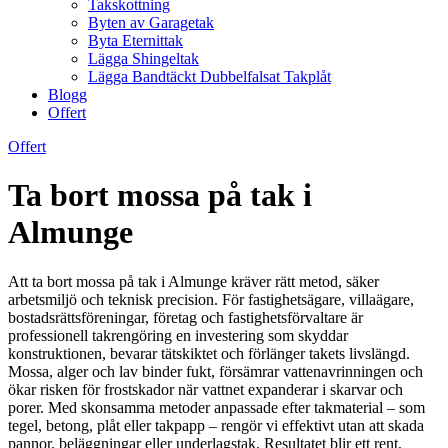
Takskottning
Byten av Garagetak
Byta Eternittak
Lägga Shingeltak
Lägga Bandtäckt Dubbelfalsat Takplåt
Blogg
Offert
Offert
Ta bort mossa på tak i
Almunge
Att ta bort mossa på tak i Almunge kräver rätt metod, säker
arbetsmiljö och teknisk precision. För fastighetsägare, villaägare,
bostadsrättsföreningar, företag och fastighetsförvaltare är
professionell takrengöring en investering som skyddar
konstruktionen, bevarar tätskiktet och förlänger takets livslängd.
Mossa, alger och lav binder fukt, försämrar vattenavrinningen och
ökar risken för frostskador när vattnet expanderar i skarvar och
porer. Med skonsamma metoder anpassade efter takmaterial – som
tegel, betong, plåt eller takpapp – rengör vi effektivt utan att skada
pannor, beläggningar eller underlagstak. Resultatet blir ett rent,