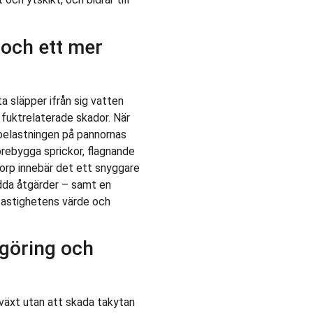
 och ett mer
a släpper ifrån sig vatten
 fuktrelaterade skador. När
belastningen på pannornas
 förebygga sprickor, flagnande
torp innebär det ett snyggare
edda åtgärder – samt en
fastighetens värde och
ngöring och
åväxt utan att skada takytan