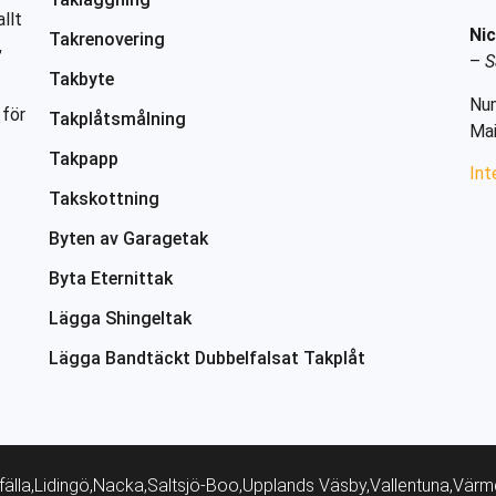
llt
Nic
Takrenovering
,
–
S
Takbyte
Nu
 för
Takplåtsmålning
Mai
Takpapp
Int
Takskottning
Byten av Garagetak
Byta Eternittak
Lägga Shingeltak
Lägga Bandtäckt Dubbelfalsat Takplåt
fälla,
Lidingö,
Nacka,
Saltsjö-Boo,
Upplands Väsby,
Vallentuna,
Värm