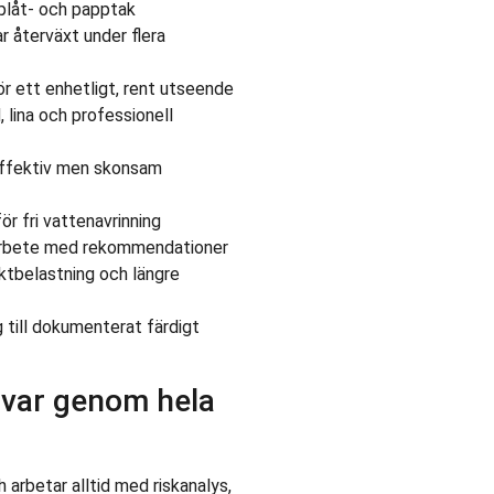
 plåt- och papptak
 återväxt under flera
r ett enhetligt, rent utseende
lina och professionell
effektiv men skonsam
ör fri vattenavrinning
 arbete med rekommendationer
ktbelastning och längre
 till dokumenterat färdigt
svar genom hela
 arbetar alltid med riskanalys,