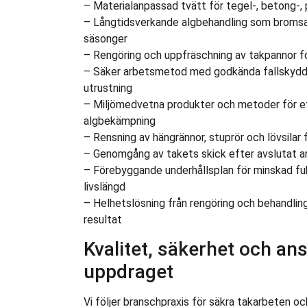
– Materialanpassad tvätt för tegel-, betong-,
– Långtidsverkande algbehandling som bromsar
säsonger
– Rengöring och uppfräschning av takpannor fö
– Säker arbetsmetod med godkända fallskydd, 
utrustning
– Miljömedvetna produkter och metoder för 
algbekämpning
– Rensning av hängrännor, stuprör och lövsilar f
– Genomgång av takets skick efter avslutat
– Förebyggande underhållsplan för minskad fu
livslängd
– Helhetslösning från rengöring och behandling
resultat
Kvalitet, säkerhet och an
uppdraget
Vi följer branschpraxis för säkra takarbeten och