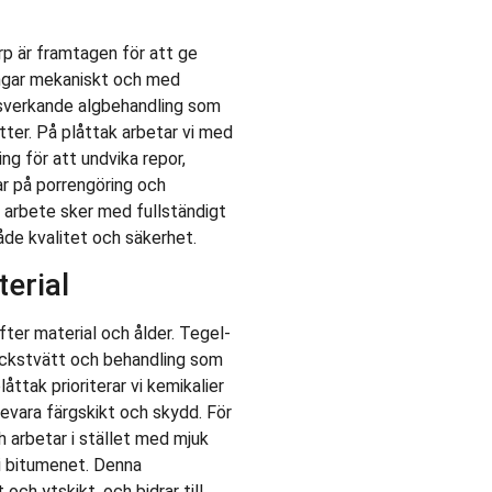
rp är framtagen för att ge
ningar mekaniskt och med
idsverkande algbehandling som
tter. På plåttak arbetar vi med
g för att undvika repor,
r på porrengöring och
t arbete sker med fullständigt
åde kvalitet och säkerhet.
terial
fter material och ålder. Tegel-
yckstvätt och behandling som
åttak prioriterar vi kemikalier
evara färgskikt och skydd. För
h arbetar i stället med mjuk
i bitumenet. Denna
och ytskikt, och bidrar till