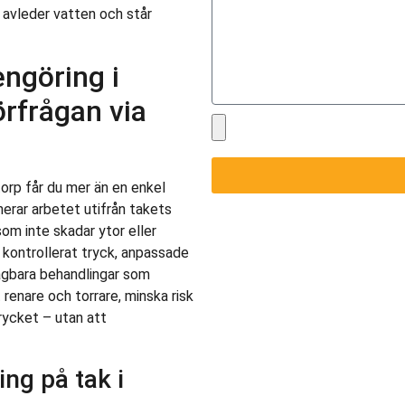
 avleder vatten och står
ngöring i
örfrågan via
torp får du mer än en enkel
nerar arbetet utifrån takets
om inte skadar ytor eller
d kontrollerat tryck, anpassade
agbara behandlingar som
t renare och torrare, minska risk
rycket – utan att
ng på tak i