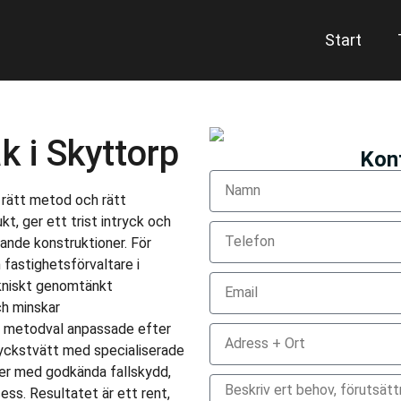
Start
k i Skyttorp
Kont
e rätt metod och rätt
kt, ger ett trist intryck och
gande konstruktioner. För
 fastighetsförvaltare i
ekniskt genomtänkt
ch minskar
ed metodval anpassade efter
ryckstvätt med specialiserade
sker med godkända fallskydd,
s. Resultatet är ett rent,