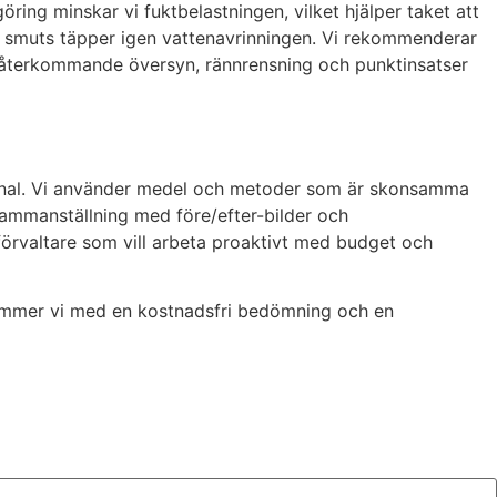
ring minskar vi fuktbelastningen, vilket hjälper taket att
att smuts täpper igen vattenavrinningen. Vi rekommenderar
d återkommande översyn, rännrensning och punktinsatser
ersonal. Vi använder medel och metoder som är skonsamma
 sammanställning med före/efter-bilder och
förvaltare som vill arbeta proaktivt med budget och
rkommer vi med en kostnadsfri bedömning och en