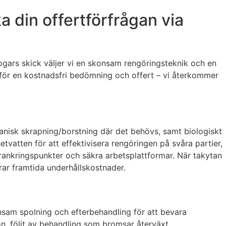
 din offertförfrågan via
ogars skick väljer vi en skonsam rengöringsteknik och en
t för en kostnadsfri bedömning och offert – vi återkommer
anisk skrapning/borstning där det behövs, samt biologiskt
vatten för att effektivisera rengöringen på svåra partier,
örankringspunkter och säkra arbetsplattformar. När takytan
rar framtida underhållskostnader.
onsam spolning och efterbehandling för att bevara
n, följt av behandling som bromsar återväxt.