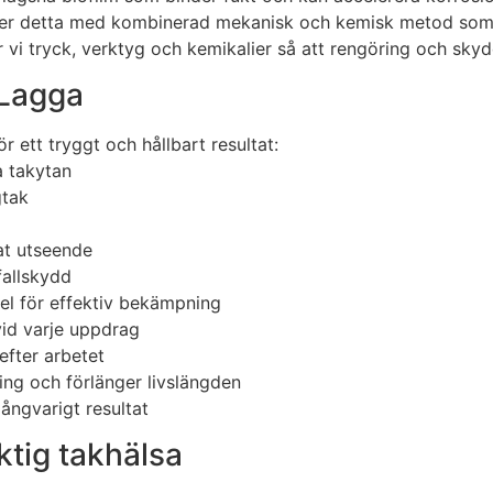
öser detta med kombinerad mekanisk och kemisk metod som 
ar vi tryck, verktyg och kemikalier så att rengöring och sky
 Lagga
r ett tryggt och hållbart resultat:
a takytan
gtak
at utseende
fallskydd
el för effektiv bekämpning
vid varje uppdrag
efter arbetet
ng och förlänger livslängden
långvarigt resultat
ktig takhälsa