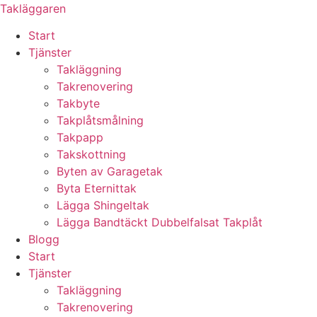
Skip
Takläggaren
to
Start
content
Tjänster
Takläggning
Takrenovering
Takbyte
Takplåtsmålning
Takpapp
Takskottning
Byten av Garagetak
Byta Eternittak
Lägga Shingeltak
Lägga Bandtäckt Dubbelfalsat Takplåt
Blogg
Start
Tjänster
Takläggning
Takrenovering