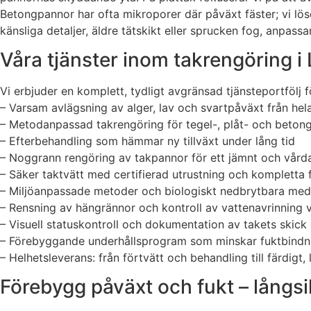
Betongpannor har ofta mikroporer där påväxt fäster; vi l
känsliga detaljer, äldre tätskikt eller sprucken fog, anpass
Våra tjänster inom takrengöring i
Vi erbjuder en komplett, tydligt avgränsad tjänsteportfölj fö
– Varsam avlägsning av alger, lav och svartpåväxt från hel
– Metodanpassad takrengöring för tegel-, plåt- och beton
– Efterbehandling som hämmar ny tillväxt under lång tid
– Noggrann rengöring av takpannor för ett jämnt och vård
– Säker taktvätt med certifierad utrustning och kompletta 
– Miljöanpassade metoder och biologiskt nedbrytbara med
– Rensning av hängrännor och kontroll av vattenavrinning 
– Visuell statuskontroll och dokumentation av takets skick 
– Förebyggande underhållsprogram som minskar fuktbindni
– Helhetsleverans: från förtvätt och behandling till färdigt, 
Förebygg påväxt och fukt – långsi