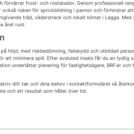
 förvärrar frost- och rostskador. Genom professionell rengö
r också risken för sprickbildning i pannor och förhindrar 
omgivande träd, väderstreck och lokalt klimat i Lagga. Me
e året runt.
on
bete på höjd, med riskbedömning, fallskydd och utbildad p
 att minimera spill. Efter avslutad insats får du en tydlig
ion underlättar planering för fastighetsägare, BRF:er och 
Beskriv ditt tak och dina behov i kontaktformuläret så åte
ete och ett resultat som håller över tid.