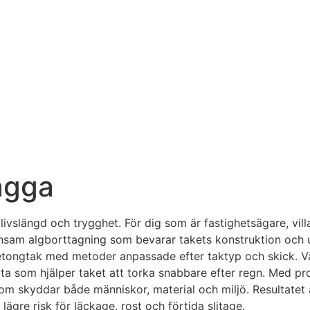
Lagga
livslängd och trygghet. För dig som är fastighetsägare, vil
onsam algborttagning som bevarar takets konstruktion och ut
betongtak med metoder anpassade efter taktyp och skick. V
ta som hjälper taket att torka snabbare efter regn. Med pr
om skyddar både människor, material och miljö. Resultatet är
lägre risk för läckage, rost och förtida slitage.