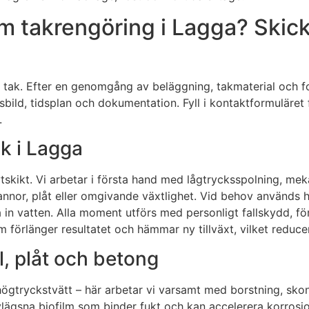
 takrengöring i Lagga? Skicka
 tak. Efter en genomgång av beläggning, takmaterial och f
isbild, tidsplan och dokumentation. Fyll i kontaktformuläre
.
ak i Lagga
skikt. Vi arbetar i första hand med lågtrycksspolning, mek
or, plåt eller omgivande växtlighet. Vid behov används het
 in vatten. Alla moment utförs med personligt fallskydd, f
 förlänger resultatet och hämmar ny tillväxt, vilket reduce
l, plåt och betong
d högtryckstvätt – här arbetar vi varsamt med borstning, sk
lägsna biofilm som binder fukt och kan accelerera korrosio