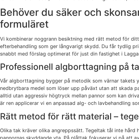
Behöver du säker och skonsam
formuläret
Vi kombinerar noggrann besiktning med rätt metod för ditt
efterbehandling som ger långvarigt skydd. Du får tydlig pr
snabbt med förslag optimerat för just din fastighet i Lagga
Professionell algborttagning på t
Vår algborttagning bygger på metodik som värnar takets yt
nedbrytbara medel som löser upp påväxt utan att skada pann
alltid utan aggressiv högtryck mellan pannor som kan driva
är ren applicerar vi en anpassad alg- och lavbehandling som
Rätt metod för rätt material – tege
Olika tak kräver olika angreppssätt. Tegeltak tål inte hår
pannornas skyddande yta. På plåttak fokuserar vi på att av