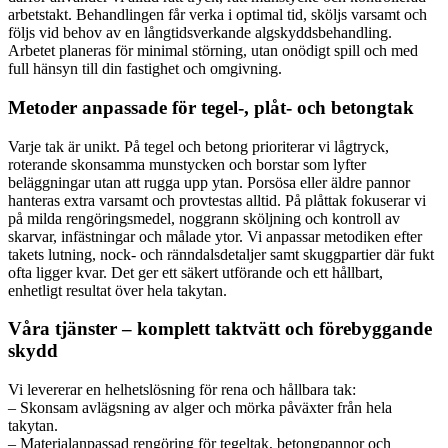
arbetstakt. Behandlingen får verka i optimal tid, sköljs varsamt och
följs vid behov av en långtidsverkande algskyddsbehandling.
Arbetet planeras för minimal störning, utan onödigt spill och med
full hänsyn till din fastighet och omgivning.
Metoder anpassade för tegel-, plåt- och betongtak
Varje tak är unikt. På tegel och betong prioriterar vi lågtryck,
roterande skonsamma munstycken och borstar som lyfter
beläggningar utan att rugga upp ytan. Porsösa eller äldre pannor
hanteras extra varsamt och provtestas alltid. På plåttak fokuserar vi
på milda rengöringsmedel, noggrann sköljning och kontroll av
skarvar, infästningar och målade ytor. Vi anpassar metodiken efter
takets lutning, nock- och ränndalsdetaljer samt skuggpartier där fukt
ofta ligger kvar. Det ger ett säkert utförande och ett hållbart,
enhetligt resultat över hela takytan.
Våra tjänster – komplett taktvätt och förebyggande
skydd
Vi levererar en helhetslösning för rena och hållbara tak:
– Skonsam avlägsning av alger och mörka påväxter från hela
takytan.
– Materialanpassad rengöring för tegeltak, betongpannor och