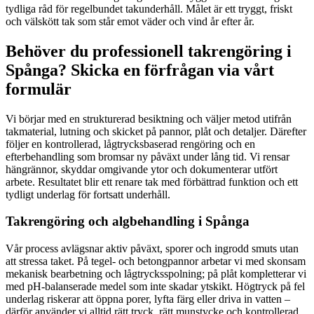
tydliga råd för regelbundet takunderhåll. Målet är ett tryggt, friskt
och välskött tak som står emot väder och vind år efter år.
Behöver du professionell takrengöring i
Spånga? Skicka en förfrågan via vårt
formulär
Vi börjar med en strukturerad besiktning och väljer metod utifrån
takmaterial, lutning och skicket på pannor, plåt och detaljer. Därefter
följer en kontrollerad, lågtrycksbaserad rengöring och en
efterbehandling som bromsar ny påväxt under lång tid. Vi rensar
hängrännor, skyddar omgivande ytor och dokumenterar utfört
arbete. Resultatet blir ett renare tak med förbättrad funktion och ett
tydligt underlag för fortsatt underhåll.
Takrengöring och algbehandling i Spånga
Vår process avlägsnar aktiv påväxt, sporer och ingrodd smuts utan
att stressa taket. På tegel- och betongpannor arbetar vi med skonsam
mekanisk bearbetning och lågtrycksspolning; på plåt kompletterar vi
med pH-balanserade medel som inte skadar ytskikt. Högtryck på fel
underlag riskerar att öppna porer, lyfta färg eller driva in vatten –
därför använder vi alltid rätt tryck, rätt munstycke och kontrollerad