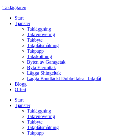
Skip
Takläggaren
to
Start
content
Tjänster
Takläggning
Takrenovering
Takbyte
Takplåtsmålning
Takpapp
Takskottning
Byten av Garagetak
Byta Eternittak
Lägga Shingeltak
Lägga Bandtäckt Dubbelfalsat Takplåt
Blogg
Offert
Start
Tjänster
Takläggning
Takrenovering
Takbyte
Takplåtsmålning
Takpapp