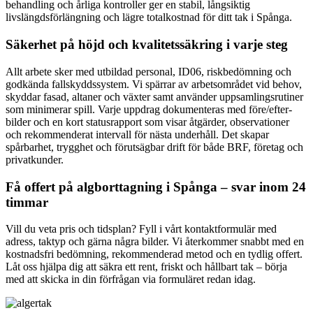
behandling och årliga kontroller ger en stabil, långsiktig
livslängdsförlängning och lägre totalkostnad för ditt tak i Spånga.
Säkerhet på höjd och kvalitetssäkring i varje steg
Allt arbete sker med utbildad personal, ID06, riskbedömning och
godkända fallskyddssystem. Vi spärrar av arbetsområdet vid behov,
skyddar fasad, altaner och växter samt använder uppsamlingsrutiner
som minimerar spill. Varje uppdrag dokumenteras med före/efter-
bilder och en kort statusrapport som visar åtgärder, observationer
och rekommenderat intervall för nästa underhåll. Det skapar
spårbarhet, trygghet och förutsägbar drift för både BRF, företag och
privatkunder.
Få offert på algborttagning i Spånga – svar inom 24
timmar
Vill du veta pris och tidsplan? Fyll i vårt kontaktformulär med
adress, taktyp och gärna några bilder. Vi återkommer snabbt med en
kostnadsfri bedömning, rekommenderad metod och en tydlig offert.
Låt oss hjälpa dig att säkra ett rent, friskt och hållbart tak – börja
med att skicka in din förfrågan via formuläret redan idag.