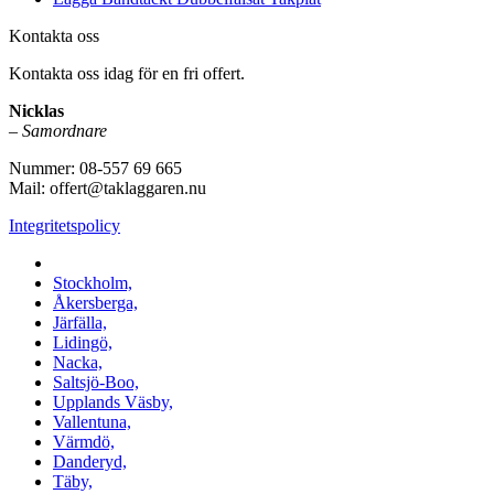
Kontakta oss
Kontakta oss idag för en fri offert.
Nicklas
–
Samordnare
Nummer: 08-557 69 665
Mail: offert@taklaggaren.nu
Integritetspolicy
Vi utför arbeten i b.la:
Stockholm,
Åkersberga,
Järfälla,
Lidingö,
Nacka,
Saltsjö-Boo,
Upplands Väsby,
Vallentuna,
Värmdö,
Danderyd,
Täby,