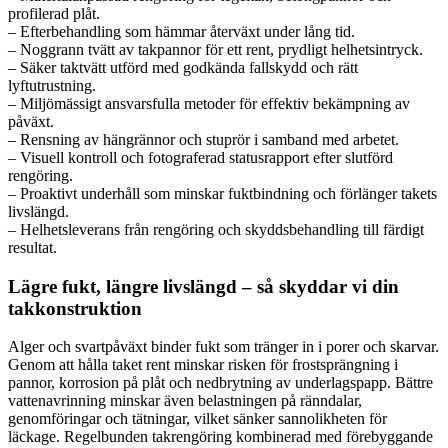
profilerad plåt.
– Efterbehandling som hämmar återväxt under lång tid.
– Noggrann tvätt av takpannor för ett rent, prydligt helhetsintryck.
– Säker taktvätt utförd med godkända fallskydd och rätt
lyftutrustning.
– Miljömässigt ansvarsfulla metoder för effektiv bekämpning av
påväxt.
– Rensning av hängrännor och stuprör i samband med arbetet.
– Visuell kontroll och fotograferad statusrapport efter slutförd
rengöring.
– Proaktivt underhåll som minskar fuktbindning och förlänger takets
livslängd.
– Helhetsleverans från rengöring och skyddsbehandling till färdigt
resultat.
Lägre fukt, längre livslängd – så skyddar vi din
takkonstruktion
Alger och svartpåväxt binder fukt som tränger in i porer och skarvar.
Genom att hålla taket rent minskar risken för frostsprängning i
pannor, korrosion på plåt och nedbrytning av underlagspapp. Bättre
vattenavrinning minskar även belastningen på ränndalar,
genomföringar och tätningar, vilket sänker sannolikheten för
läckage. Regelbunden takrengöring kombinerad med förebyggande