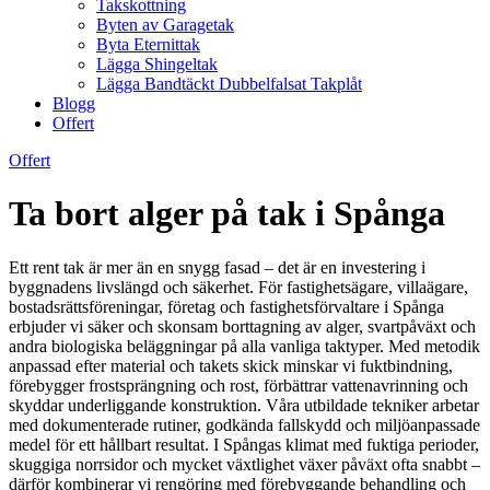
Takskottning
Byten av Garagetak
Byta Eternittak
Lägga Shingeltak
Lägga Bandtäckt Dubbelfalsat Takplåt
Blogg
Offert
Offert
Ta bort alger på tak i Spånga
Ett rent tak är mer än en snygg fasad – det är en investering i
byggnadens livslängd och säkerhet. För fastighetsägare, villaägare,
bostadsrättsföreningar, företag och fastighetsförvaltare i Spånga
erbjuder vi säker och skonsam borttagning av alger, svartpåväxt och
andra biologiska beläggningar på alla vanliga taktyper. Med metodik
anpassad efter material och takets skick minskar vi fuktbindning,
förebygger frostsprängning och rost, förbättrar vattenavrinning och
skyddar underliggande konstruktion. Våra utbildade tekniker arbetar
med dokumenterade rutiner, godkända fallskydd och miljöanpassade
medel för ett hållbart resultat. I Spångas klimat med fuktiga perioder,
skuggiga norrsidor och mycket växtlighet växer påväxt ofta snabbt –
därför kombinerar vi rengöring med förebyggande behandling och