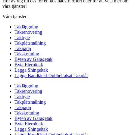
Hör av dig till oss för en kostnadsfri offert eller för att veta mer om
våra tjänster!
Våra tjänster
Takläggning
Takrenovering
Takbyte
Takplåtsmålning
Takpapp
Takskottning
Byten av Garagetak
Byta Eternittak
Lägga Shingeltak
Lägga Bandtäckt Dubbelfalsat Takplåt
Takläggning
Takrenovering
Takbyte
Takplåtsmålning
Takpapp
Takskottning
Byten av Garagetak
Byta Eternittak
Lägga Shingeltak
Lägga Bandtäckt Dubbelfalsat Takplåt