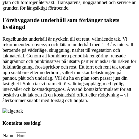
ytan och fördröjer återväxt. Transparens, noggrannhet och service är
grunden för långsiktigt förtroende.
Förebyggande underhåll som förlänger takets
livslängd
Regelbundet underhåll är nyckeln till ett rent, välmående tak. Vi
rekommenderar översyn och lättare underhåll med 1–3 års intervall
beroende på väderläge, skuggning, närhet till vegetation och
takmaterial. Genom att kombinera periodisk rengöring, rensade
hängrännor och punktinsatser på utsatta partier minskar du risken för
fuktinträngning, frostsprickor och rost. Ett torrt och rent tak torkar
upp snabbare efter nederbörd, vilket minskar belastningen på
pannor, plåt och underlag. Vill du ha en plan som passar just din
fastighet i Solna tar vi fram ett förvaltningsupplägg med tydliga
intervaller och kostnadsprognos. Använd kontaktformuläret för att
beskriva ditt tak och få en kostnadsfri offert eller rådgivning – vi
återkommer snabbt med förslag och tidplan.
Kontakta oss idag!
Namn