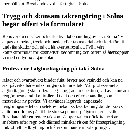
mer hållbart förvaltande av din fastighet i Solna.
Trygg och skonsam takrengöring i Solna –
begär offert via formuläret
Behöver du en säker och effektiv algbehandling av tak i Solna? Vi
anpassar metod, tryck och medel efter takmaterial och skick för att
undvika skador och nå ett långvarigt resultat. Fyll i vårt
kontaktformulär för kostnadsfri bedömning och offert, så återkopplar
vi med en tydlig åtgärdsplan.
Professionell algborttagning på tak i Solna
Alger och svartpåväxt binder fukt, bryter ned ytskydd och kan på
sikt påverka både infästningar och undertak. Vår professionella
algborttagning sker i flera steg: noggrann inspektion, val av skonsam
rengöringsmetod, kontrollerad tvätt och efterbehandling som
motverkar ny påväxt. Vi använder lågtryck, anpassade
rengöringsmedel och selektiv mekanisk bearbetning där det krävs,
alltid med fokus på att inte stressa pannor, plåtytor eller tätskikt.
Resultatet blir ett renare tak som släpper vatten effektivt, torkar
snabbare efter regn och därmed minskar risken för frostsprängning,
mikrobiell nedbrytning och återkommande missfärgningar.