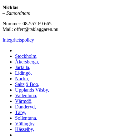
Nicklas
–
Samordnare
Nummer: 08-557 69 665
Mail: offert@taklaggaren.nu
Integritetspolicy
Vi utför arbeten i b.la:
Stockholm,
Åkersberga,
Järfälla,
Lidingö,
Nacka,
Saltsjö-Boo,
Upplands Väsby,
Vallentuna,
Värmdö,
Danderyd,
Täby,
Sollentuna,
Vällingby,
Hässelby,
m.fl.