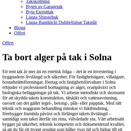
Takskottning
Byten av Garagetak
Byta Eternittak
Lägga Shingeltak
Lägga Bandtäckt Dubbelfalsat Takplåt
Blogg
Offert
Offert
Ta bort alger på tak i Solna
Ett rent tak är mer än en estetisk fråga – det är en investering i
byggnadens livslängd och säkerhet. För fastighetsägare, villaägare,
bostadsrättsföreningar, företag och fastighetsförvaltare i Solna
erbjuder vi professionell borttagning av alger, svartpåväxt och
biologiska beläggningar på tak. Vi arbetar metodiskt och skonsamt
för att skydda takets konstruktion, tätskikt och vattenavrinning,
oavsett om det gäller tegel-, betong-, plåt- eller papptak. Med rätt
teknik och noggrann behandling minskar vi fuktbindning,
förebygger framtida påväxt och förlänger takets livslängd –
samtidigt som taket återfår sin rena, välvårdade yta. Vårt arbetssätt
bygger på säkerhet, teknisk kompetens och dokumenterad kvalitet,
så att du får ett tryggt resultat som håller över tid och bidrar till ett