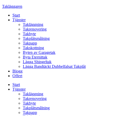
Skip
Takläggaren
to
Start
content
Tjänster
Takläggning
Takrenovering
Takbyte
Takplåtsmålning
Takpapp
Takskottning
Byten av Garagetak
Byta Eternittak
Lägga Shingeltak
Lägga Bandtäckt Dubbelfalsat Takplåt
Blogg
Offert
Start
Tjänster
Takläggning
Takrenovering
Takbyte
Takplåtsmålning
Takpapp