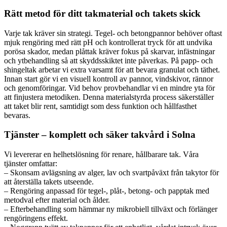
Rätt metod för ditt takmaterial och takets skick
Varje tak kräver sin strategi. Tegel- och betongpannor behöver oftast
mjuk rengöring med rätt pH och kontrollerat tryck för att undvika
porösa skador, medan plåttak kräver fokus på skarvar, infästningar
och ytbehandling så att skyddsskiktet inte påverkas. På papp- och
shingeltak arbetar vi extra varsamt för att bevara granulat och täthet.
Innan start gör vi en visuell kontroll av pannor, vindskivor, rännor
och genomföringar. Vid behov provbehandlar vi en mindre yta för
att finjustera metodiken. Denna materialstyrda process säkerställer
att taket blir rent, samtidigt som dess funktion och hållfasthet
bevaras.
Tjänster – komplett och säker takvård i Solna
Vi levererar en helhetslösning för renare, hållbarare tak. Våra
tjänster omfattar:
– Skonsam avlägsning av alger, lav och svartpåväxt från takytor för
att återställa takets utseende.
– Rengöring anpassad för tegel-, plåt-, betong- och papptak med
metodval efter material och ålder.
– Efterbehandling som hämmar ny mikrobiell tillväxt och förlänger
rengöringens effekt.