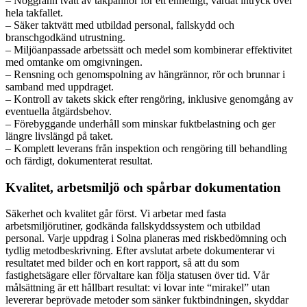
– Noggrann tvätt av takpannor för ett enhetligt, vårdat intryck över
hela takfallet.
– Säker taktvätt med utbildad personal, fallskydd och
branschgodkänd utrustning.
– Miljöanpassade arbetssätt och medel som kombinerar effektivitet
med omtanke om omgivningen.
– Rensning och genomspolning av hängrännor, rör och brunnar i
samband med uppdraget.
– Kontroll av takets skick efter rengöring, inklusive genomgång av
eventuella åtgärdsbehov.
– Förebyggande underhåll som minskar fuktbelastning och ger
längre livslängd på taket.
– Komplett leverans från inspektion och rengöring till behandling
och färdigt, dokumenterat resultat.
Kvalitet, arbetsmiljö och spårbar dokumentation
Säkerhet och kvalitet går först. Vi arbetar med fasta
arbetsmiljörutiner, godkända fallskyddssystem och utbildad
personal. Varje uppdrag i Solna planeras med riskbedömning och
tydlig metodbeskrivning. Efter avslutat arbete dokumenterar vi
resultatet med bilder och en kort rapport, så att du som
fastighetsägare eller förvaltare kan följa statusen över tid. Vår
målsättning är ett hållbart resultat: vi lovar inte “mirakel” utan
levererar beprövade metoder som sänker fuktbindningen, skyddar