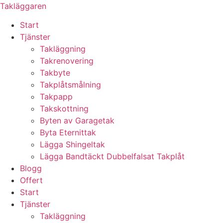
Skip
Takläggaren
to
Start
content
Tjänster
Takläggning
Takrenovering
Takbyte
Takplåtsmålning
Takpapp
Takskottning
Byten av Garagetak
Byta Eternittak
Lägga Shingeltak
Lägga Bandtäckt Dubbelfalsat Takplåt
Blogg
Offert
Start
Tjänster
Takläggning