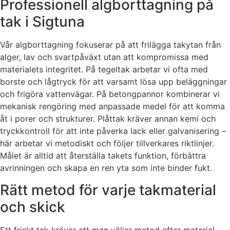
Professionell algborttagning på
tak i Sigtuna
Vår algborttagning fokuserar på att frilägga takytan från
alger, lav och svartpåväxt utan att kompromissa med
materialets integritet. På tegeltak arbetar vi ofta med
borste och lågtryck för att varsamt lösa upp beläggningar
och frigöra vattenvägar. På betongpannor kombinerar vi
mekanisk rengöring med anpassade medel för att komma
åt i porer och strukturer. Plåttak kräver annan kemi och
tryckkontroll för att inte påverka lack eller galvanisering –
här arbetar vi metodiskt och följer tillverkares riktlinjer.
Målet är alltid att återställa takets funktion, förbättra
avrinningen och skapa en ren yta som inte binder fukt.
Rätt metod för varje takmaterial
och skick
Ett friskt tak kräver att man väljer metod efter material,