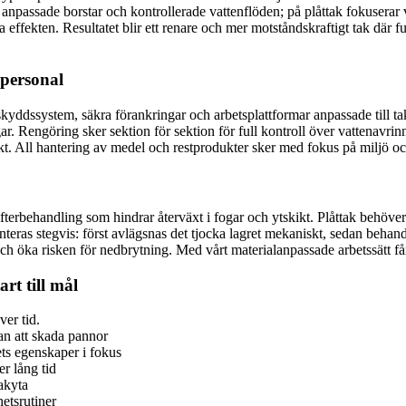
anpassade borstar och kontrollerade vattenflöden; på plåttak fokuserar vi
fekten. Resultatet blir ett renare och mer motståndskraftigt tak där fukt 
personal
allskyddssystem, säkra förankringar och arbetsplattformar anpassade till 
r. Rengöring sker sektion för sektion för full kontroll över vattenavrinn
ekt. All hantering av medel och restprodukter sker med fokus på miljö oc
efterbehandling som hindrar återväxt i fogar och ytskikt. Plåttak behö
nteras stegvis: först avlägsnas det tjocka lagret mekaniskt, sedan behan
öka risken för nedbrytning. Med vårt materialanpassade arbetssätt får du
rt till mål
ver tid.
n att skada pannor
ets egenskaper i fokus
r lång tid
akyta
hetsrutiner