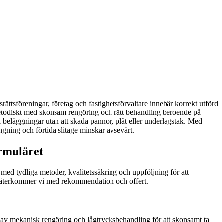
dsrättsföreningar, företag och fastighetsförvaltare innebär korrekt utförd
metodiskt med skonsam rengöring och rätt behandling beroende på
beläggningar utan att skada pannor, plåt eller underlagstak. Med
ngning och förtida slitage minskar avsevärt.
ormuläret
ar med tydliga metoder, kvalitetssäkring och uppföljning för att
t så återkommer vi med rekommendation och offert.
on av mekanisk rengöring och lågtrycksbehandling för att skonsamt ta