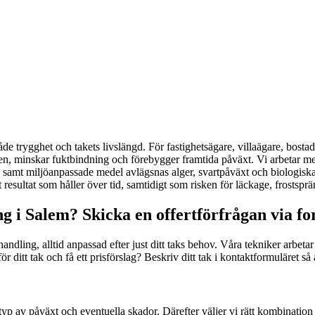
både trygghet och takets livslängd. För fastighetsägare, villaägare, bosta
nen, minskar fuktbindning och förebygger framtida påväxt. Vi arbetar 
amt miljöanpassade medel avlägsnas alger, svartpåväxt och biologiska 
resultat som håller över tid, samtidigt som risken för läckage, frostsprä
 i Salem? Skicka en offertförfrågan via f
ehandling, alltid anpassad efter just ditt taks behov. Våra tekniker arbet
för ditt tak och få ett prisförslag? Beskriv ditt tak i kontaktformuläre
 typ av påväxt och eventuella skador. Därefter väljer vi rätt kombinati