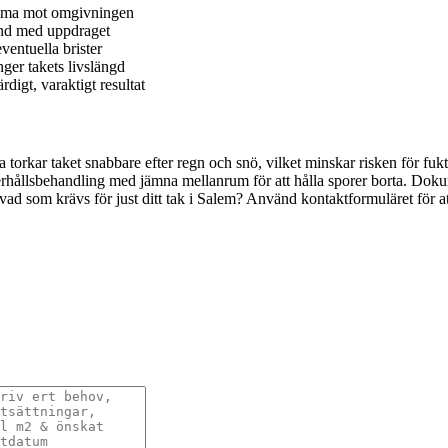
amma mot omgivningen
and med uppdraget
entuella brister
ger takets livslängd
rdigt, varaktigt resultat
orta torkar taket snabbare efter regn och snö, vilket minskar risken för
nderhållsbehandling med jämna mellanrum för att hålla sporer borta. Do
ta vad som krävs för just ditt tak i Salem? Använd kontaktformuläret för a