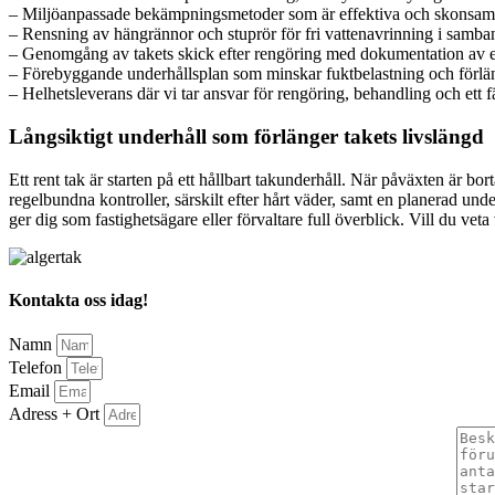
– Miljöanpassade bekämpningsmetoder som är effektiva och skons
– Rensning av hängrännor och stuprör för fri vattenavrinning i samb
– Genomgång av takets skick efter rengöring med dokumentation av ev
– Förebyggande underhållsplan som minskar fuktbelastning och förlän
– Helhetsleverans där vi tar ansvar för rengöring, behandling och ett fä
Långsiktigt underhåll som förlänger takets livslängd
Ett rent tak är starten på ett hållbart takunderhåll. När påväxten är b
regelbundna kontroller, särskilt efter hårt väder, samt en planerad u
ger dig som fastighetsägare eller förvaltare full överblick. Vill du ve
Kontakta oss idag!
Namn
Telefon
Email
Adress + Ort