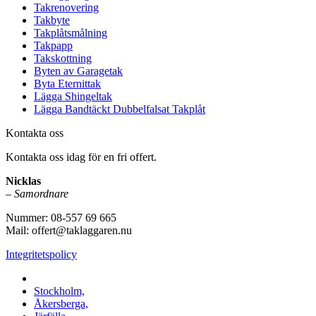
Takrenovering
Takbyte
Takplåtsmålning
Takpapp
Takskottning
Byten av Garagetak
Byta Eternittak
Lägga Shingeltak
Lägga Bandtäckt Dubbelfalsat Takplåt
Kontakta oss
Kontakta oss idag för en fri offert.
Nicklas
–
Samordnare
Nummer: 08-557 69 665
Mail: offert@taklaggaren.nu
Integritetspolicy
Vi utför arbeten i b.la:
Stockholm,
Åkersberga,