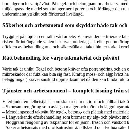
bort alger och svartpåväxt. På tegel- och betongpannor arbetar vi med 
miljöanpassade medel som tränger ner i porerna och förlänger den rena ef
underminerat ytskikt och förkortad livslängd.
Säkerhet och arbetsmetod som skyddar både tak och 
Trygghet på höjd är centralt i vårt arbete. Vi använder certifierade f
risken för inträngande vatten i skarvar, underlagstak eller genomföringa
effekten av behandlingarna och säkerställa att taket hinner torka korr
Rätt behandling för varje takmaterial och påväxt
Varje tak är unikt. Tegel och betong kräver ofta porrengöring och en 
mikroskador där fukt kan bita sig fast. Kraftig moss- och algpåväxt ha
beläggningar) kräver särskild uppmärksamhet då den kan binda fukt och 
Tjänster och arbetsmoment – komplett lösning från sta
Vi erbjuder en helhetstjänst som skapar ett rent, torrt och hållbart tak ö
– Skonsam rengöring som avlägsnar alger och mörka beläggningar uta
– Metodanpassad taktvätt för tegel-, betong- och plåttak med material
– Långverkande efterbehandling som bromsar ny alg- och påväxt unde
– Noggrann rengöring av takpannor för en jämn, fräsch och välskött t
– Säker arbetsinsats med proffsutrustning, fallskydd och tydliga säker