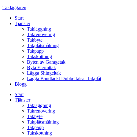
Skip
Takläggaren
to
Start
content
Tjänster
Takläggning
Takrenovering
Takbyte
Takplåtsmålning
Takpapp
Takskottning
Byten av Garagetak
Byta Eternittak
Lägga Shingeltak
Lägga Bandtäckt Dubbelfalsat Takplåt
Blogg
Start
Tjänster
Takläggning
Takrenovering
Takbyte
Takplåtsmålning
Takpapp
Takskottning