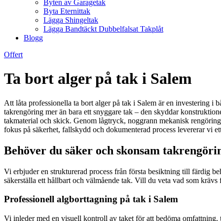
Byten av Garagetak
Byta Eternittak
Lägga Shingeltak
Lägga Bandtäckt Dubbelfalsat Takplåt
Blogg
Offert
Ta bort alger på tak i Salem
Att låta professionella ta bort alger på tak i Salem är en investering i 
takrengöring mer än bara ett snyggare tak – den skyddar konstruktio
takmaterial och skick. Genom lågtryck, noggrann mekanisk rengöring s
fokus på säkerhet, fallskydd och dokumenterad process levererar vi ett 
Behöver du säker och skonsam takrengöring
Vi erbjuder en strukturerad process från första besiktning till färdig b
säkerställa ett hållbart och välmående tak. Vill du veta vad som krävs 
Professionell algborttagning på tak i Salem
Vi inleder med en visuell kontroll av taket för att bedöma omfattning,