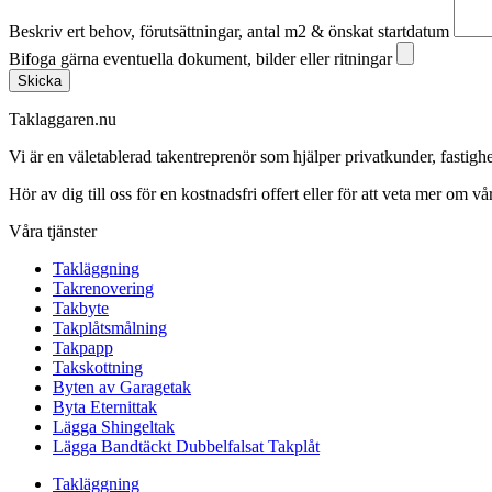
Beskriv ert behov, förutsättningar, antal m2 & önskat startdatum
Bifoga gärna eventuella dokument, bilder eller ritningar
Skicka
Taklaggaren.nu
Vi är en väletablerad takentreprenör som hjälper privatkunder, fasti
Hör av dig till oss för en kostnadsfri offert eller för att veta mer om vår
Våra tjänster
Takläggning
Takrenovering
Takbyte
Takplåtsmålning
Takpapp
Takskottning
Byten av Garagetak
Byta Eternittak
Lägga Shingeltak
Lägga Bandtäckt Dubbelfalsat Takplåt
Takläggning