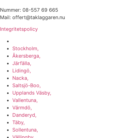
Nummer: 08-557 69 665
Mail: offert@taklaggaren.nu
Integritetspolicy
Vi utför arbeten i b.la:
Stockholm,
Åkersberga,
Järfälla,
Lidingö,
Nacka,
Saltsjö-Boo,
Upplands Väsby,
Vallentuna,
Värmdö,
Danderyd,
Täby,
Sollentuna,
Vällingby,