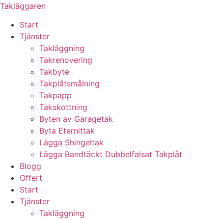
Skip
Takläggaren
to
Start
content
Tjänster
Takläggning
Takrenovering
Takbyte
Takplåtsmålning
Takpapp
Takskottning
Byten av Garagetak
Byta Eternittak
Lägga Shingeltak
Lägga Bandtäckt Dubbelfalsat Takplåt
Blogg
Offert
Start
Tjänster
Takläggning