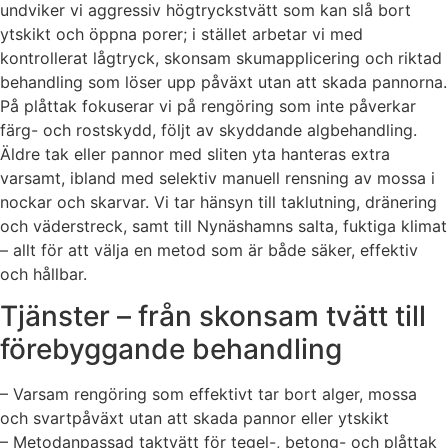
undviker vi aggressiv högtryckstvätt som kan slå bort
ytskikt och öppna porer; i stället arbetar vi med
kontrollerat lågtryck, skonsam skumapplicering och riktad
behandling som löser upp påväxt utan att skada pannorna.
På plåttak fokuserar vi på rengöring som inte påverkar
färg- och rostskydd, följt av skyddande algbehandling.
Äldre tak eller pannor med sliten yta hanteras extra
varsamt, ibland med selektiv manuell rensning av mossa i
nockar och skarvar. Vi tar hänsyn till taklutning, dränering
och väderstreck, samt till Nynäshamns salta, fuktiga klimat
– allt för att välja en metod som är både säker, effektiv
och hållbar.
Tjänster – från skonsam tvätt till
förebyggande behandling
– Varsam rengöring som effektivt tar bort alger, mossa
och svartpåväxt utan att skada pannor eller ytskikt
– Metodanpassad taktvätt för tegel-, betong- och plåttak