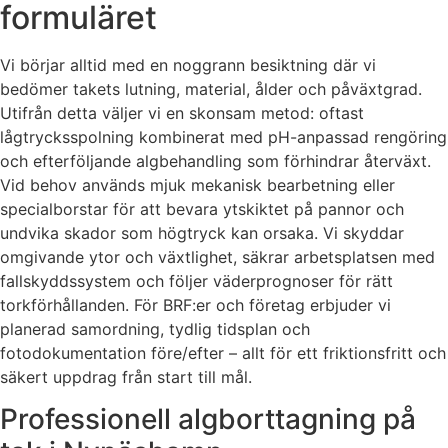
formuläret
Vi börjar alltid med en noggrann besiktning där vi
bedömer takets lutning, material, ålder och påväxtgrad.
Utifrån detta väljer vi en skonsam metod: oftast
lågtrycksspolning kombinerat med pH-anpassad rengöring
och efterföljande algbehandling som förhindrar återväxt.
Vid behov används mjuk mekanisk bearbetning eller
specialborstar för att bevara ytskiktet på pannor och
undvika skador som högtryck kan orsaka. Vi skyddar
omgivande ytor och växtlighet, säkrar arbetsplatsen med
fallskyddssystem och följer väderprognoser för rätt
torkförhållanden. För BRF:er och företag erbjuder vi
planerad samordning, tydlig tidsplan och
fotodokumentation före/efter – allt för ett friktionsfritt och
säkert uppdrag från start till mål.
Professionell algborttagning på