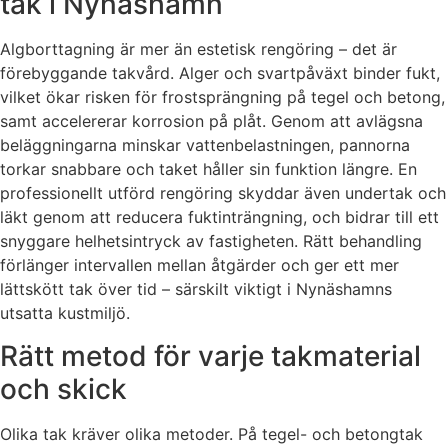
tak i Nynäshamn
Algborttagning är mer än estetisk rengöring – det är
förebyggande takvård. Alger och svartpåväxt binder fukt,
vilket ökar risken för frostsprängning på tegel och betong,
samt accelererar korrosion på plåt. Genom att avlägsna
beläggningarna minskar vattenbelastningen, pannorna
torkar snabbare och taket håller sin funktion längre. En
professionellt utförd rengöring skyddar även undertak och
läkt genom att reducera fuktinträngning, och bidrar till ett
snyggare helhetsintryck av fastigheten. Rätt behandling
förlänger intervallen mellan åtgärder och ger ett mer
lättskött tak över tid – särskilt viktigt i Nynäshamns
utsatta kustmiljö.
Rätt metod för varje takmaterial
och skick
Olika tak kräver olika metoder. På tegel- och betongtak