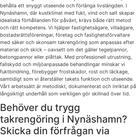
behålla ett snyggt utseende och förlänga livslängden. I
Nynäshamn, där kustklimat med fukt, vind och salt skapar
idealiska förhållanden för påväxt, krävs både rätt metod
och rätt kompetens. Vi hjälper fastighetsägare, villaägare,
bostadsrättsföreningar, företag och fastighetsförvaltare
med säker och skonsam takrengöring som anpassas efter
material och skick – oavsett om det gäller tegelpannor,
betongpannor eller plåttak. Med professionell utrustning,
fallskydd och miljöanpassade behandlingar minskar vi
fuktbindning, förebygger frostskador, rost och läckage,
samtidigt som vi återställer takets funktion och utseende.
Vårt arbetssätt är metodiskt, dokumenterat och inriktat på
långsiktigt underhåll som verkligen gör skillnad över tid.
Behöver du trygg
takrengöring i Nynäshamn?
Skicka din förfrågan via