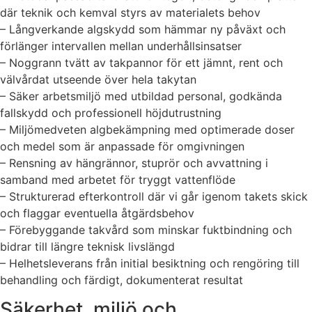
där teknik och kemval styrs av materialets behov
– Långverkande algskydd som hämmar ny påväxt och
förlänger intervallen mellan underhållsinsatser
– Noggrann tvätt av takpannor för ett jämnt, rent och
välvårdat utseende över hela takytan
– Säker arbetsmiljö med utbildad personal, godkända
fallskydd och professionell höjdutrustning
– Miljömedveten algbekämpning med optimerade doser
och medel som är anpassade för omgivningen
– Rensning av hängrännor, stuprör och avvattning i
samband med arbetet för tryggt vattenflöde
– Strukturerad efterkontroll där vi går igenom takets skick
och flaggar eventuella åtgärdsbehov
– Förebyggande takvård som minskar fuktbindning och
bidrar till längre teknisk livslängd
– Helhetsleverans från initial besiktning och rengöring till
behandling och färdigt, dokumenterat resultat
Säkerhet, miljö och