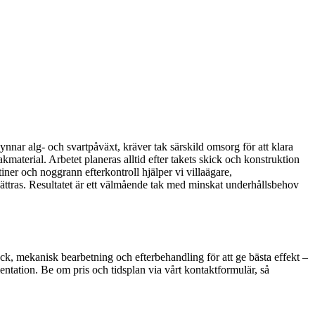
gynnar alg- och svartpåväxt, kräver tak särskild omsorg för att klara
kmaterial. Arbetet planeras alltid efter takets skick och konstruktion
iner och noggrann efterkontroll hjälper vi villaägare,
rbättras. Resultatet är ett välmående tak med minskat underhållsbehov
tryck, mekanisk bearbetning och efterbehandling för att ge bästa effekt –
entation. Be om pris och tidsplan via vårt kontaktformulär, så