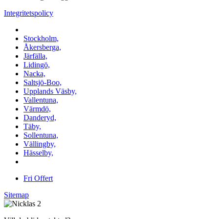
Integritetspolicy
Vi utför arbeten i b.la:
Stockholm,
Åkersberga,
Järfälla,
Lidingö,
Nacka,
Saltsjö-Boo,
Upplands Väsby,
Vallentuna,
Värmdö,
Danderyd,
Täby,
Sollentuna,
Vällingby,
Hässelby,
m.fl.
Fri Offert
Sitemap