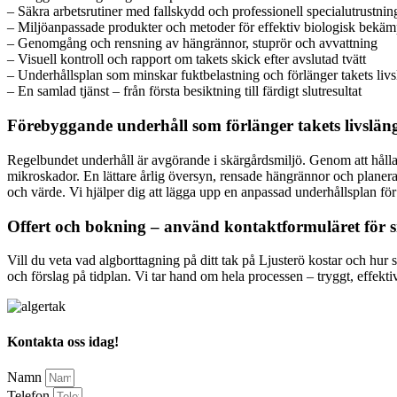
– Säkra arbetsrutiner med fallskydd och professionell specialutrustnin
– Miljöanpassade produkter och metoder för effektiv biologisk bekä
– Genomgång och rensning av hängrännor, stuprör och avvattning
– Visuell kontroll och rapport om takets skick efter avslutad tvätt
– Underhållsplan som minskar fuktbelastning och förlänger takets liv
– En samlad tjänst – från första besiktning till färdigt slutresultat
Förebyggande underhåll som förlänger takets livslän
Regelbundet underhåll är avgörande i skärgårdsmiljö. Genom att hålla ta
mikroskador. En lättare årlig översyn, rensade hängrännor och planerad 
och värde. Vi hjälper dig att lägga upp en anpassad underhållsplan för L
Offert och bokning – använd kontaktformuläret för 
Vill du veta vad algborttagning på ditt tak på Ljusterö kostar och hur
och förslag på tidplan. Vi tar hand om hela processen – tryggt, effektiv
Kontakta oss idag!
Namn
Telefon