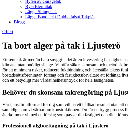
Byten av Garagetak
Byta Eternittak
Lägga Shingeltak
Lägga Bandtäckt Dubbelfalsat Takplåt
Blogg
Offert
Ta bort alger på tak i Ljusterö
Ett rent tak är mer än bara snyggt – det är en investering i fastigheten
klimatet utan onödigt slitage. Vi utför säker, skonsam och metodisk bor
för att minimera risker, reducera fuktbindning och återställa takets fu
bostadsrättsföreningar, företag och fastighetsförvaltare att förlänga 
och ett betydligt mer vårdat helhetsintryck för hela fastigheten.
Behöver du skonsam takrengöring på Ljust
Vår tjänst är utformad för dig som vill ha ett hållbart resultat utan att
samtidigt som vi värnar om konstruktionen. Du får en trygg process frå
återkommer vi med ett förslag som passar din fastighet och dina föruts
Professionell algborttagning på tak i Ljusterö