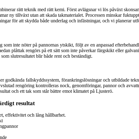
binerar rätt teknik med rätt kemi. Först avlägsnar vi lös påväxt skonsa
 ny tillväxt utan att skada takmaterialet. Processen minskar fuktupptag
tningar för att skydda både underlag och infästningar, och vi planerar ut
g som inte nöter på pannornas ytskikt, följt av en anpassad efterbehandli
dan plåttak rengörs på ett sätt som inte påverkar färgskikt eller galvan
t som slutresultatet blir både rent och beständigt.
der godkända fallskyddssystem, förankringslösningar och utbildade tekni
vslutad rengöring kontrolleras nock, genomföringar, pannor och avvattn
ultat och ett tak som står bättre emot klimatet på Ljusterö.
rdigt resultat
, effektivitet och lång hållbarhet.
kt
ongpannor
ende