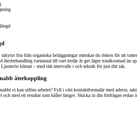
g
mpning
slängd
gd
kytor fria från organiska beläggningar minskar du risken för att vatten s
återbehandling vartannat till vart tredje år ger lägre totalkostnad än s
justerös klimat – med rätt intervalle r och teknik för just ditt tak.
snabb återkoppling
 snabbt vi kan utföra arbetet? Fyll i vårt kontaktformulär med adress, t
t och med ett resultat som håller längre. Skicka in din förfrågan redan id