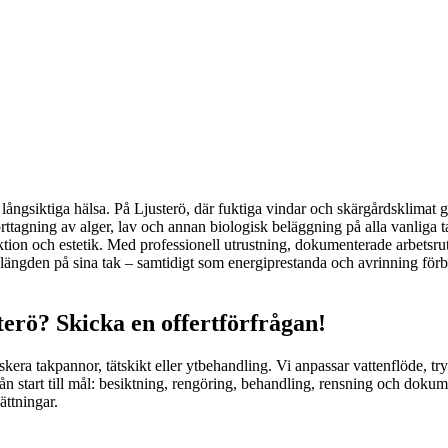
s långsiktiga hälsa. På Ljusterö, där fuktiga vindar och skärgårdsklimat 
ttagning av alger, lav och annan biologisk beläggning på alla vanliga ta
nktion och estetik. Med professionell utrustning, dokumenterade arbetsrut
livslängden på sina tak – samtidigt som energiprestanda och avrinning fö
erö? Skicka en offertförfrågan!
 riskera takpannor, tätskikt eller ytbehandling. Vi anpassar vattenflöde, 
n start till mål: besiktning, rengöring, behandling, rensning och dokum
ättningar.