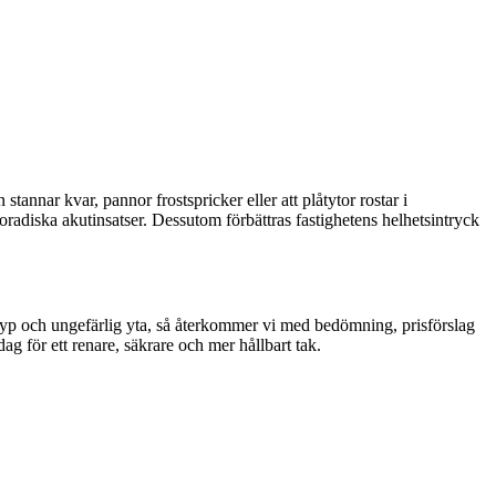
tannar kvar, pannor frostspricker eller att plåtytor rostar i
poradiska akutinsatser. Dessutom förbättras fastighetens helhetsintryck
aktyp och ungefärlig yta, så återkommer vi med bedömning, prisförslag
ag för ett renare, säkrare och mer hållbart tak.