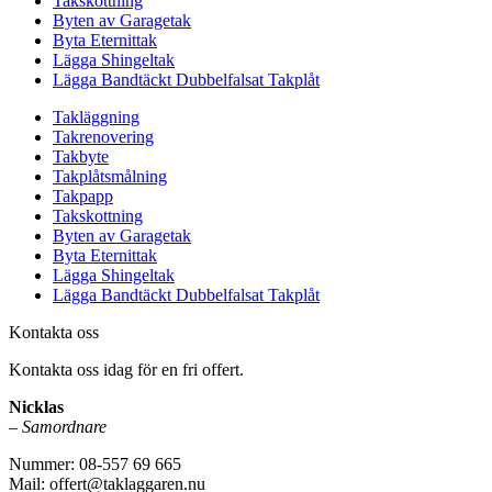
Takskottning
Byten av Garagetak
Byta Eternittak
Lägga Shingeltak
Lägga Bandtäckt Dubbelfalsat Takplåt
Takläggning
Takrenovering
Takbyte
Takplåtsmålning
Takpapp
Takskottning
Byten av Garagetak
Byta Eternittak
Lägga Shingeltak
Lägga Bandtäckt Dubbelfalsat Takplåt
Kontakta oss
Kontakta oss idag för en fri offert.
Nicklas
–
Samordnare
Nummer: 08-557 69 665
Mail: offert@taklaggaren.nu