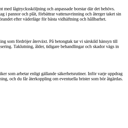
mt med lågtryckssköljning och anpassade borstar där det behövs.
 i pannor och plåt, förbättrar vattenavrinning och återger taket sin
förandet efter väderläge för bästa vidhäftning och hållbarhet.
ng som fördröjer återväxt. På betongtak tar vi särskild hänsyn till
isering. Taklutning, ålder, tidigare behandlingar och skador vägs in
ker som arbetar enligt gällande säkerhetsrutiner. Inför varje uppdrag
ing, och du får återkoppling om eventuella brister som bör åtgärdas.