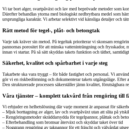
Vi tar bort alger, svartpåväxt och lav med beprövade metoder som kom
Därefter behandlas ytorna med biologiskt nedbrytbara medel som hämmar
ursprungliga karaktär. Vi arbetar selektivt vid känsliga detaljer och tä
Rätt metod för tegel-, plåt- och betongtak
Varje tak kräver sin metod. På tegeltak prioriterar vi skonsam rengörin
pannornas porositet för att minska vatteninträngning och frysskador, me
innan vi startar. På så sätt skyddas takets funktion och täthet, samtidig
Säkerhet, kvalitet och spårbarhet i varje steg
Takarbete ska vara tryggt – för både fastighet och personal. Vi använ
gör vi en riskbedömning och dokumenterar takets utgångsläge. Efter a
Den strukturerade processen säkerställer jämn kvalitet, förutsägbara res
Våra tjänster – komplett takvård från rengöring till fä
Vi erbjuder en helhetslösning där varje moment är anpassat för säkerhet
– Mjuk borttagning av alger, lav och svartpåväxt utan att slita på ytski
– Rengöringsmetoder skräddarsydda för tegelpannor, plåttak och bet
– Efterbehandling som bromsar återväxt och skyddar taket över tid
– Noggrann rengöring av takpannor för ett fräscht och välvårdat utse