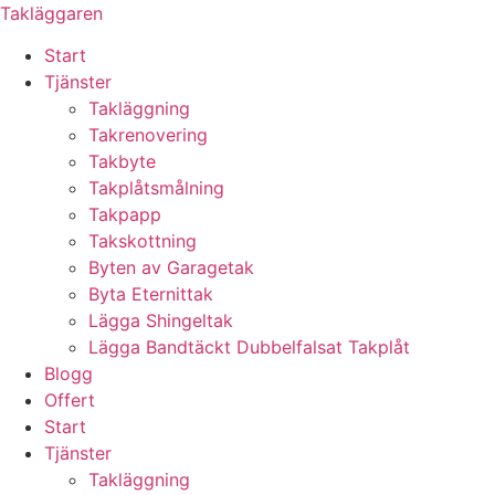
Skip
Takläggaren
to
Start
content
Tjänster
Takläggning
Takrenovering
Takbyte
Takplåtsmålning
Takpapp
Takskottning
Byten av Garagetak
Byta Eternittak
Lägga Shingeltak
Lägga Bandtäckt Dubbelfalsat Takplåt
Blogg
Offert
Start
Tjänster
Takläggning