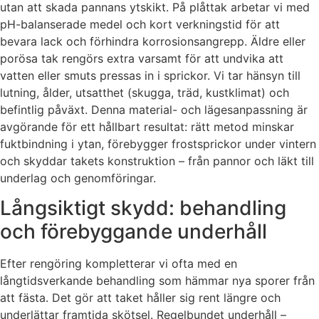
utan att skada pannans ytskikt. På plåttak arbetar vi med
pH-balanserade medel och kort verkningstid för att
bevara lack och förhindra korrosionsangrepp. Äldre eller
porösa tak rengörs extra varsamt för att undvika att
vatten eller smuts pressas in i sprickor. Vi tar hänsyn till
lutning, ålder, utsatthet (skugga, träd, kustklimat) och
befintlig påväxt. Denna material- och lägesanpassning är
avgörande för ett hållbart resultat: rätt metod minskar
fuktbindning i ytan, förebygger frostsprickor under vintern
och skyddar takets konstruktion – från pannor och läkt till
underlag och genomföringar.
Långsiktigt skydd: behandling
och förebyggande underhåll
Efter rengöring kompletterar vi ofta med en
långtidsverkande behandling som hämmar nya sporer från
att fästa. Det gör att taket håller sig rent längre och
underlättar framtida skötsel. Regelbundet underhåll –