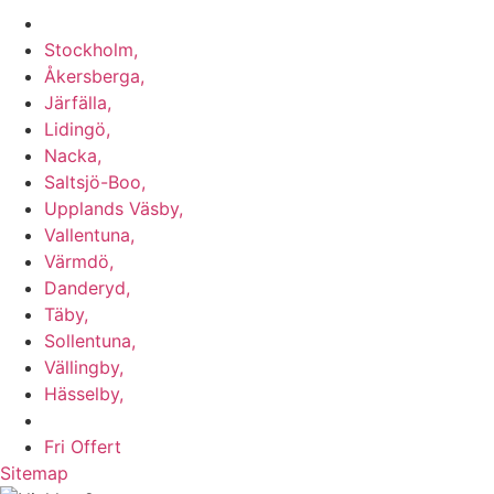
Vi utför arbeten i b.la:
Stockholm,
Åkersberga,
Järfälla,
Lidingö,
Nacka,
Saltsjö-Boo,
Upplands Väsby,
Vallentuna,
Värmdö,
Danderyd,
Täby,
Sollentuna,
Vällingby,
Hässelby,
m.fl.
Fri Offert
Sitemap