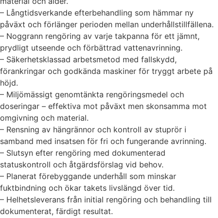
material och ålder.
– Långtidsverkande efterbehandling som hämmar ny
påväxt och förlänger perioden mellan underhållstillfällena.
– Noggrann rengöring av varje takpanna för ett jämnt,
prydligt utseende och förbättrad vattenavrinning.
– Säkerhetsklassad arbetsmetod med fallskydd,
förankringar och godkända maskiner för tryggt arbete på
höjd.
– Miljömässigt genomtänkta rengöringsmedel och
doseringar – effektiva mot påväxt men skonsamma mot
omgivning och material.
– Rensning av hängrännor och kontroll av stuprör i
samband med insatsen för fri och fungerande avrinning.
– Slutsyn efter rengöring med dokumenterad
statuskontroll och åtgärdsförslag vid behov.
– Planerat förebyggande underhåll som minskar
fuktbindning och ökar takets livslängd över tid.
– Helhetsleverans från initial rengöring och behandling till
dokumenterat, färdigt resultat.