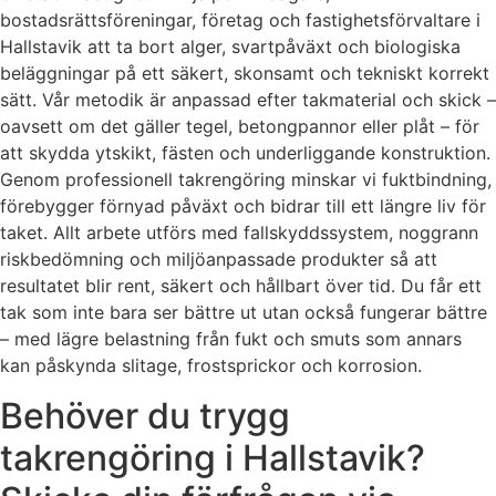
bostadsrättsföreningar, företag och fastighetsförvaltare i
Hallstavik att ta bort alger, svartpåväxt och biologiska
beläggningar på ett säkert, skonsamt och tekniskt korrekt
sätt. Vår metodik är anpassad efter takmaterial och skick –
oavsett om det gäller tegel, betongpannor eller plåt – för
att skydda ytskikt, fästen och underliggande konstruktion.
Genom professionell takrengöring minskar vi fuktbindning,
förebygger förnyad påväxt och bidrar till ett längre liv för
taket. Allt arbete utförs med fallskyddssystem, noggrann
riskbedömning och miljöanpassade produkter så att
resultatet blir rent, säkert och hållbart över tid. Du får ett
tak som inte bara ser bättre ut utan också fungerar bättre
– med lägre belastning från fukt och smuts som annars
kan påskynda slitage, frostsprickor och korrosion.
Behöver du trygg
takrengöring i Hallstavik?