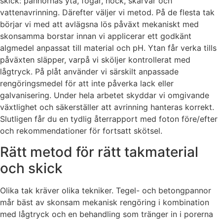
skick: pannornas yta, fogar, nock, skarvar och
vattenavrinning. Därefter väljer vi metod. På de flesta tak
börjar vi med att avlägsna lös påväxt mekaniskt med
skonsamma borstar innan vi applicerar ett godkänt
algmedel anpassat till material och pH. Ytan får verka tills
påväxten släpper, varpå vi sköljer kontrollerat med
lågtryck. På plåt använder vi särskilt anpassade
rengöringsmedel för att inte påverka lack eller
galvanisering. Under hela arbetet skyddar vi omgivande
växtlighet och säkerställer att avrinning hanteras korrekt.
Slutligen får du en tydlig återrapport med foton före/efter
och rekommendationer för fortsatt skötsel.
Rätt metod för rätt takmaterial
och skick
Olika tak kräver olika tekniker. Tegel- och betongpannor
mår bäst av skonsam mekanisk rengöring i kombination
med lågtryck och en behandling som tränger in i porerna