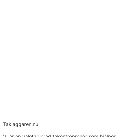
Taklaggaren.nu
Vi är en väletablerad takentreprenör som hjälper