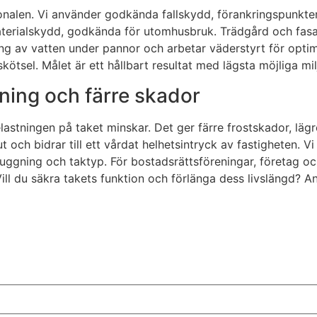
onalen. Vi använder godkända fallskydd, förankringspunkter
h materialskydd, godkända för utomhusbruk. Trädgård och f
gning av vatten under pannor och arbetar väderstyrt för opt
kötsel. Målet är ett hållbart resultat med lägsta möjliga mi
nning och färre skador
stningen på taket minskar. Det ger färre frostskador, lägre
 ut och bidrar till ett vårdat helhetsintryck av fastighete
uggning och taktyp. För bostadsrättsföreningar, företag och
ll du säkra takets funktion och förlänga dess livslängd? A