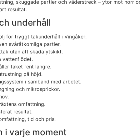
lutning, skuggade partier och väderstreck – ytor mot norr o
art resultat.
och underhåll
lj för tryggt takunderhåll i Vingåker:
ven svåråtkomliga partier.
tak utan att skada ytskikt.
 vattenflödet.
er taket rent längre.
trustning på höjd.
ingssystem i samband med arbetet.
ngning och mikro­sprickor.
hov.
växtens omfattning.
terat resultat.
mfattning, tid och pris.
n i varje moment