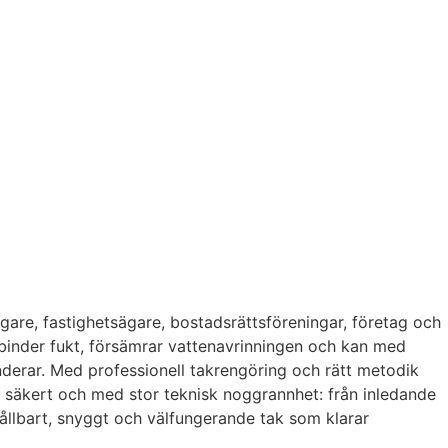
aägare, fastighetsägare, bostadsrättsföreningar, företag och
 binder fukt, försämrar vattenavrinningen och kan med
anderar. Med professionell takrengöring och rätt metodik
, säkert och med stor teknisk noggrannhet: från inledande
hållbart, snyggt och välfungerande tak som klarar