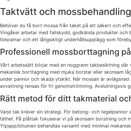
Taktvätt och mossbehandling i
Behöver du få bort mossa från taket på ett säkert och effek
Vingåker arbetar med fallskydd, godkända produkter och b
tidsramar och ett långsiktigt underhållsupplägg som föreb
Professionell mossborttagning på 
Vårt arbetssätt börjar med en noggrann takbesiktning där vi
mekanisk borttagning med mjuka borstar eller skonsam lågt
under pannor och skada ytskikt. När mossan är avlägsnad ap
avvattning rensas för fri genomströmning. Avslutningsvis g
Rätt metod för ditt takmaterial oc
Varje tak kräver sin strategi. För betong- och tegelpannor
täthet. På plåttak fokuserar vi på skonsam borstning och me
Ytpapp/bitumen behandlas varsamt med minimal mekanisk på