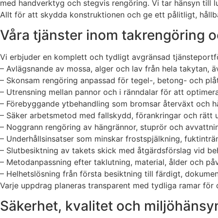
med handverktyg och stegvis rengöring. Vi tar hänsyn till 
Allt för att skydda konstruktionen och ge ett pålitligt, hållb
Våra tjänster inom takrengöring 
Vi erbjuder en komplett och tydligt avgränsad tjänsteportfö
– Avlägsnande av mossa, alger och lav från hela takytan, ä
– Skonsam rengöring anpassad för tegel-, betong- och plåt
– Utrensning mellan pannor och i ränndalar för att optimera
– Förebyggande ytbehandling som bromsar återväxt och håll
– Säker arbetsmetod med fallskydd, förankringar och rätt u
– Noggrann rengöring av hängrännor, stuprör och avvattn
– Underhållsinsatser som minskar frostspjälkning, fuktinträ
– Slutbesiktning av takets skick med åtgärdsförslag vid be
– Metodanpassning efter taklutning, material, ålder och på
– Helhetslösning från första besiktning till färdigt, dokumen
Varje uppdrag planeras transparent med tydliga ramar för o
Säkerhet, kvalitet och miljöhänsy