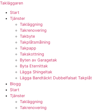
Skip
Takläggaren
to
Start
content
Tjänster
Takläggning
Takrenovering
Takbyte
Takplåtsmålning
Takpapp
Takskottning
Byten av Garagetak
Byta Eternittak
Lägga Shingeltak
Lägga Bandtäckt Dubbelfalsat Takplåt
Blogg
Start
Tjänster
Takläggning
Takrenovering