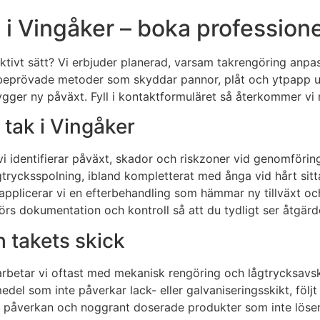
 Vingåker – boka professionell
tivt sätt? Vi erbjuder planerad, varsam takrengöring anpass
eprövade metoder som skyddar pannor, plåt och ytpapp utan
ygger ny påväxt. Fyll i kontaktformuläret så återkommer vi
tak i Vingåker
 identifierar påväxt, skador och riskzoner vid genomföringa
rycksspolning, ibland kompletterat med ånga vid hårt sitt
plicerar vi en efterbehandling som hämmar ny tillväxt och 
örs dokumentation och kontroll så att du tydligt ser åtgärd
h takets skick
 arbetar vi oftast med mekanisk rengöring och lågtrycksavs
del som inte påverkar lack- eller galvaniseringsskikt, följt
verkan och noggrant doserade produkter som inte löser bi