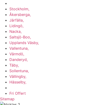
Vi utför arbeten i b.la:
Stockholm,
Åkersberga,
Järfälla,
Lidingö,
Nacka,
Saltsjö-Boo,
Upplands Väsby,
Vallentuna,
Värmdö,
Danderyd,
Täby,
Sollentuna,
Vällingby,
Hässelby,
m.fl.
Fri Offert
Sitemap