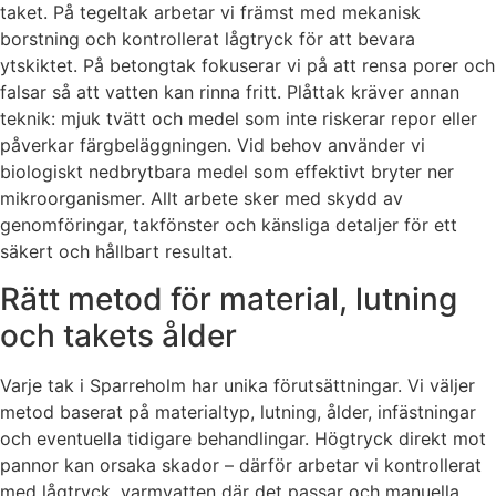
taket. På tegeltak arbetar vi främst med mekanisk
borstning och kontrollerat lågtryck för att bevara
ytskiktet. På betongtak fokuserar vi på att rensa porer och
falsar så att vatten kan rinna fritt. Plåttak kräver annan
teknik: mjuk tvätt och medel som inte riskerar repor eller
påverkar färgbeläggningen. Vid behov använder vi
biologiskt nedbrytbara medel som effektivt bryter ner
mikroorganismer. Allt arbete sker med skydd av
genomföringar, takfönster och känsliga detaljer för ett
säkert och hållbart resultat.
Rätt metod för material, lutning
och takets ålder
Varje tak i Sparreholm har unika förutsättningar. Vi väljer
metod baserat på materialtyp, lutning, ålder, infästningar
och eventuella tidigare behandlingar. Högtryck direkt mot
pannor kan orsaka skador – därför arbetar vi kontrollerat
med lågtryck, varmvatten där det passar och manuella