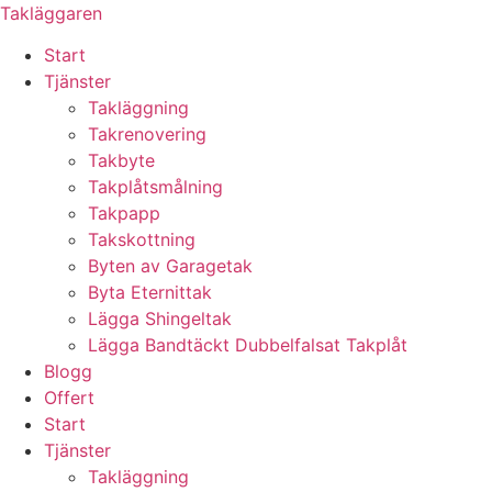
Skip
Takläggaren
to
Start
content
Tjänster
Takläggning
Takrenovering
Takbyte
Takplåtsmålning
Takpapp
Takskottning
Byten av Garagetak
Byta Eternittak
Lägga Shingeltak
Lägga Bandtäckt Dubbelfalsat Takplåt
Blogg
Offert
Start
Tjänster
Takläggning