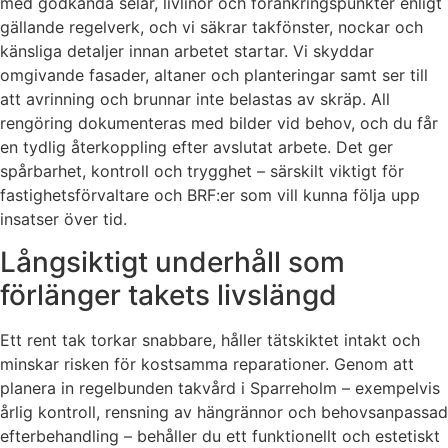
med godkända selar, livlinor och förankringspunkter enligt
gällande regelverk, och vi säkrar takfönster, nockar och
känsliga detaljer innan arbetet startar. Vi skyddar
omgivande fasader, altaner och planteringar samt ser till
att avrinning och brunnar inte belastas av skräp. All
rengöring dokumenteras med bilder vid behov, och du får
en tydlig återkoppling efter avslutat arbete. Det ger
spårbarhet, kontroll och trygghet – särskilt viktigt för
fastighetsförvaltare och BRF:er som vill kunna följa upp
insatser över tid.
Långsiktigt underhåll som
förlänger takets livslängd
Ett rent tak torkar snabbare, håller tätskiktet intakt och
minskar risken för kostsamma reparationer. Genom att
planera in regelbunden takvård i Sparreholm – exempelvis
årlig kontroll, rensning av hängrännor och behovsanpassad
efterbehandling – behåller du ett funktionellt och estetiskt