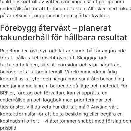
funktionskontroll av vattenavrinningen samt går igenom
underhållsråd för att förlänga effekten. Allt sker med fokus
på arbetsmiljö, noggrannhet och spårbar kvalitet.
Förebygg återväxt – planerat
takunderhåll för hållbara resultat
Regelbunden översyn och lättare underhåll är avgörande
för att hålla taket fräscht över tid. Skuggiga och
fuktutsatta lägen, särskilt norrsidor och ytor nära träd,
behöver ofta tätare intervall. Vi rekommenderar årlig
kontroll av takytor och hängrännor samt återbehandling
med jämna mellanrum beroende på läge och material. För
BRF:er, företag och förvaltare kan vi upprätta en
underhållsplan och loggbok med prioriteringar och
tidsfönster. Vill du veta hur ditt tak mår? Använd vårt
kontaktformulär för att boka besiktning eller begära en
kostnadsfri offert – vi återkommer snabbt med förslag och
prisbild.