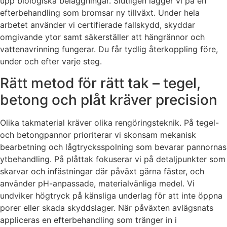
upp biologiska beläggningar. Slutligen lägger vi på en
efterbehandling som bromsar ny tillväxt. Under hela
arbetet använder vi certifierade fallskydd, skyddar
omgivande ytor samt säkerställer att hängrännor och
vattenavrinning fungerar. Du får tydlig återkoppling före,
under och efter varje steg.
Rätt metod för rätt tak – tegel,
betong och plåt kräver precision
Olika takmaterial kräver olika rengöringsteknik. På tegel-
och betongpannor prioriterar vi skonsam mekanisk
bearbetning och lågtrycksspolning som bevarar pannornas
ytbehandling. På plåttak fokuserar vi på detaljpunkter som
skarvar och infästningar där påväxt gärna fäster, och
använder pH-anpassade, materialvänliga medel. Vi
undviker högtryck på känsliga underlag för att inte öppna
porer eller skada skyddslager. När påväxten avlägsnats
appliceras en efterbehandling som tränger in i