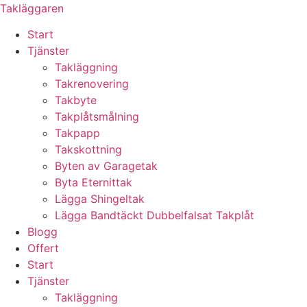
Skip
Takläggaren
to
Start
content
Tjänster
Takläggning
Takrenovering
Takbyte
Takplåtsmålning
Takpapp
Takskottning
Byten av Garagetak
Byta Eternittak
Lägga Shingeltak
Lägga Bandtäckt Dubbelfalsat Takplåt
Blogg
Offert
Start
Tjänster
Takläggning