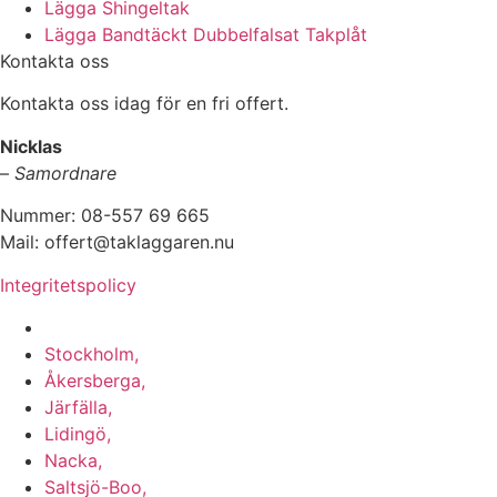
Lägga Shingeltak
Lägga Bandtäckt Dubbelfalsat Takplåt
Kontakta oss
Kontakta oss idag för en fri offert.
Nicklas
–
Samordnare
Nummer: 08-557 69 665
Mail: offert@taklaggaren.nu
Integritetspolicy
Vi utför arbeten i b.la:
Stockholm,
Åkersberga,
Järfälla,
Lidingö,
Nacka,
Saltsjö-Boo,