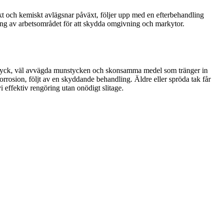
iskt och kemiskt avlägsnar påväxt, följer upp med en efterbehandling
ning av arbetsområdet för att skydda omgivning och markytor.
 lågtryck, väl avvägda munstycken och skonsamma medel som tränger in
korrosion, följt av en skyddande behandling. Äldre eller spröda tak får
 effektiv rengöring utan onödigt slitage.