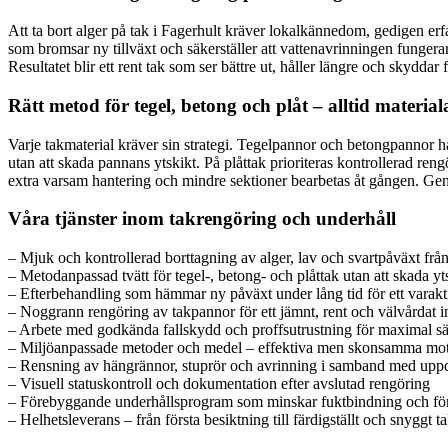
Att ta bort alger på tak i Fagerhult kräver lokalkännedom, gedigen erf
som bromsar ny tillväxt och säkerställer att vattenavrinningen funger
Resultatet blir ett rent tak som ser bättre ut, håller längre och skyddar
Rätt metod för tegel, betong och plåt – alltid materia
Varje takmaterial kräver sin strategi. Tegelpannor och betongpannor h
utan att skada pannans ytskikt. På plåttak prioriteras kontrollerad ren
extra varsam hantering och mindre sektioner bearbetas åt gången. Geno
Våra tjänster inom takrengöring och underhåll
– Mjuk och kontrollerad borttagning av alger, lav och svartpåväxt från
– Metodanpassad tvätt för tegel-, betong- och plåttak utan att skada yt
– Efterbehandling som hämmar ny påväxt under lång tid för ett varakti
– Noggrann rengöring av takpannor för ett jämnt, rent och välvårdat i
– Arbete med godkända fallskydd och proffsutrustning för maximal s
– Miljöanpassade metoder och medel – effektiva men skonsamma mo
– Rensning av hängrännor, stuprör och avrinning i samband med upp
– Visuell statuskontroll och dokumentation efter avslutad rengöring
– Förebyggande underhållsprogram som minskar fuktbindning och för
– Helhetsleverans – från första besiktning till färdigställt och snyggt t