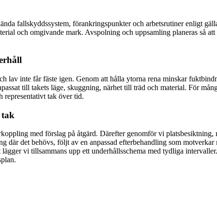
ända fallskyddssystem, förankringspunkter och arbetsrutiner enligt gäl
ial och omgivande mark. Avspolning och uppsamling planeras så att vat
erhåll
lav inte får fäste igen. Genom att hålla ytorna rena minskar fuktbindnin
assat till takets läge, skuggning, närhet till träd och material. För mån
 representativt tak över tid.
 tak
rkoppling med förslag på åtgärd. Därefter genomför vi platsbesiktning, r
 där det behövs, följt av en anpassad efterbehandling som motverkar ny
 lägger vi tillsammans upp ett underhållsschema med tydliga intervaller.
splan.