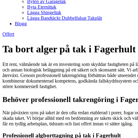
Byten av Garagetak
Byta Eternittak
Lägga Shingeltak
Lägga Bandtäckt Dubbelfalsat Takplåt
Blogg
Offert
Ta bort alger på tak i Fagerhult
Ett rent, välmående tak är en investering som skyddar fastigheten på lång
och annan biologisk beläggning på ett säkert och skonsamt sätt. Vi arbe
återväxt. Genom professionell takrengöring förbättras både utseendet o
kombinerar dokumenterad kompetens, godkända fallskyddssystem och milj
större kommersiell fastighet.
Behöver professionell takrengöring i Fager
När påväxten syns på taket är den ofta redan etablerad i porer, fogar oc
skada taket. Vi börjar alltid med en bedömning av takets skick och v
får en tydlig arbetsplan, tidsram och fast offert innan vi sätter igång.
Professionell algborttagning på tak i Fagerhult