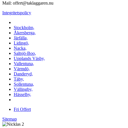
Mail: offert@taklaggaren.nu
Integritetspolicy
Vi utför arbeten i b.la:
Stockholm,
Åkersberga,
Järfälla,
Lidingö,
Nacka,
Saltsjö-Boo,
Upplands Väsby,
Vallentuna,
Värmdö,
Danderyd,
Täby,
Sollentuna,
Vällingby,
Hässelby,
m.fl.
Fri Offert
Sitemap