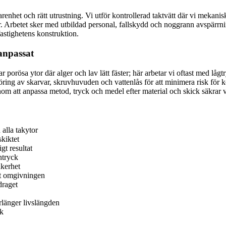
arenhet och rätt utrustning. Vi utför kontrollerad taktvätt där vi mekan
ar. Arbetet sker med utbildad personal, fallskydd och noggrann avspärr
 fastighetens konstruktion.
lanpassat
ar porösa ytor där alger och lav lätt fäster; här arbetar vi oftast med
göring av skarvar, skruvhuvuden och vattenlås för att minimera risk för 
m att anpassa metod, tryck och medel efter material och skick säkrar vi
 alla takytor
skiktet
gt resultat
ntryck
äkerhet
t omgivningen
draget
länger livslängden
ak