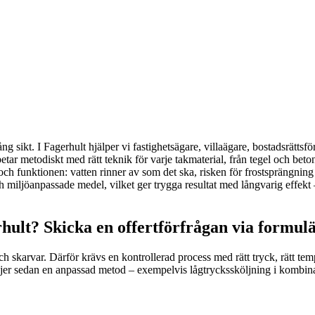
 sikt. I Fagerhult hjälper vi fastighetsägare, villaägare, bostadsrättsför
tar metodiskt med rätt teknik för varje takmaterial, från tegel och betong
ch funktionen: vatten rinner av som det ska, risken för frostsprängning 
öanpassade medel, vilket ger trygga resultat med långvarig effekt – oa
hult? Skicka en offertförfrågan via formul
h skarvar. Därför krävs en kontrollerad process med rätt tryck, rätt tempe
äljer sedan en anpassad metod – exempelvis lågtryckssköljning i kombina