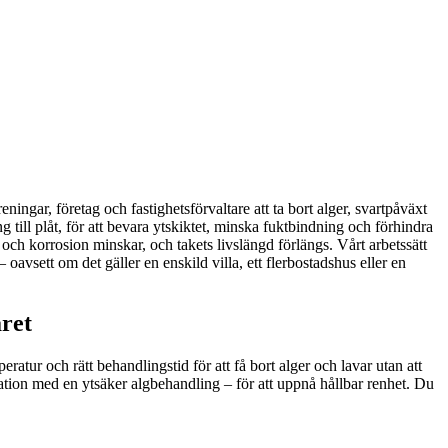
eningar, företag och fastighetsförvaltare att ta bort alger, svartpåväxt
 till plåt, för att bevara ytskiktet, minska fuktbindning och förhindra
och korrosion minskar, och takets livslängd förlängs. Vårt arbetssätt
vsett om det gäller en enskild villa, ett flerbostadshus eller en
äret
ratur och rätt behandlingstid för att få bort alger och lavar utan att
tion med en ytsäker algbehandling – för att uppnå hållbar renhet. Du