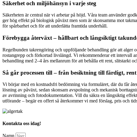
Säkerhet och miljöhänsyn i varje steg
Säkerheten är central när vi arbetar på höjd. Våra team använder godk
ger hög effekt på biologisk påväxt men som är skonsamma mot takmater
för spårbarhet och för att underlätta framtida underhåll.
Förebygga återväxt – hållbart och långsiktigt takund
Regelbunden takrengöring och uppföljande behandling gör att alger och 
rostangrepp och förkortad livslängd. Vi rekommenderar ett intervall anp
behandling med 2–4 års mellanrum för att behålla ett rent, slitstarkt och
Så går processen till – från besiktning till färdigt, rent
Vi börjar med en kostnadsfri bedömning via formuläret, där du får åte
lösning av påväxt, sedan skonsam avspolning och mekanisk borttagning
av avrinning och fotodokumentation. Vill du säkra en långsiktig effekt
utförande – begär en offert så återkommer vi med förslag, pris och tid
Kontakta oss idag!
Namn