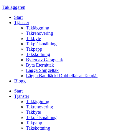
Skip
Takläggaren
to
Start
content
Tjänster
Takläggning
Takrenovering
Takbyte
Takplåtsmålning
Takpapp
Takskottning
Byten av Garagetak
Byta Eternittak
Lägga Shingeltak
Lägga Bandtäckt Dubbelfalsat Takplåt
Blogg
Start
Tjänster
Takläggning
Takrenovering
Takbyte
Takplåtsmålning
Takpapp
Takskottning