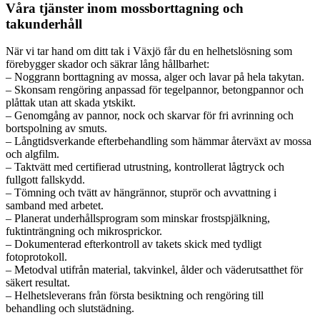
Våra tjänster inom mossborttagning och
takunderhåll
När vi tar hand om ditt tak i Växjö får du en helhetslösning som
förebygger skador och säkrar lång hållbarhet:
– Noggrann borttagning av mossa, alger och lavar på hela takytan.
– Skonsam rengöring anpassad för tegelpannor, betongpannor och
plåttak utan att skada ytskikt.
– Genomgång av pannor, nock och skarvar för fri avrinning och
bortspolning av smuts.
– Långtidsverkande efterbehandling som hämmar återväxt av mossa
och algfilm.
– Taktvätt med certifierad utrustning, kontrollerat lågtryck och
fullgott fallskydd.
– Tömning och tvätt av hängrännor, stuprör och avvattning i
samband med arbetet.
– Planerat underhållsprogram som minskar frostspjälkning,
fuktinträngning och mikrosprickor.
– Dokumenterad efterkontroll av takets skick med tydligt
fotoprotokoll.
– Metodval utifrån material, takvinkel, ålder och väderutsatthet för
säkert resultat.
– Helhetsleverans från första besiktning och rengöring till
behandling och slutstädning.