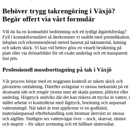
Behöver trygg takrengöring i Växjö?
Begär offert via vårt formulär
Vill du ha en kostnadsfri bedömning och ett tydligt åtgärdsförslag?
Fyll i kontaktformuläret så återkommer vi snabbt med prisindikation,
tidsplan och rekommenderad metod baserat på takmaterial, lutning
och takets skick. Vi kan vid behov göra en visuell besiktning på
plats eller via drönarbilder för ett exakt underlag och ett transparent
fast pris.
Professionell mossborttagning på tak i Växjö
Vår process börjar med en noggrann kontroll av takets skick och
påväxtens omfattning. Därefter avlägsnar vi mossa mekaniskt på ett
skonsamt sätt och rengör ytorna utan att skada pannor, plåtytor eller
underlag. Högtryck undviks där det kan riskera att trycka in vatten; i
stället arbetar vi kontrollerat med lågtryck, borstning och anpassad
vattenmängd. När taket är rent applicerar vi en godkänd,
materialanpassad efterbehandling som bromsar återväxt av mossa
och algfilm. Slutligen ses vattenvägar över – nock, skarvar, rännor
och stuprör – för säker avrinning och ett hållbart slutresultat.