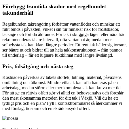
Förebygg framtida skador med regelbundet
takunderhåll
Regelbunden takrengöring förbättrar vattenflödet och minskar att
fukt binds i påväxten, vilket i sin tur minskar risk för frostskador,
läckage och förtida åldrande. För tak i skuggiga lägen eller nära träd
rekommenderas tätare intervall, ofta vartannat år, medan mer
solbelysta tak kan klara längre perioder. Ett rent tak håller sig torrare,
ser bättre ut och bidrar till att hela takkonstruktionen – från pannor
till underlag – får ett lugnare fuktklimat med längre livslängd.
Pris, tidsåtgång och nästa steg
Kostnaden påverkas av takets storlek, lutning, material, påväxtens
omfattning och åtkomst. Mindre villatak kan ofta hanteras på en
arbetsdag, medan större eller mer komplexa tak kan kräva mer tid.
För att ge en rättvis offert gör vi alltid en behovsanalys och föreslår
den mest skonsamma metoden för ditt tak i Växjö. Vill du ha ett
tydligt pris och en plan? Fyll i kontaktformuläret så återkommer vi
med förslag, tidsram och en skräddarsydd offert.