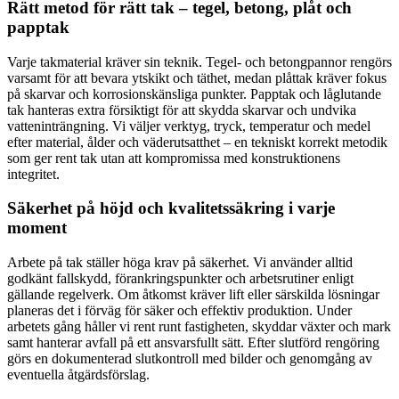
Rätt metod för rätt tak – tegel, betong, plåt och
papptak
Varje takmaterial kräver sin teknik. Tegel- och betongpannor rengörs
varsamt för att bevara ytskikt och täthet, medan plåttak kräver fokus
på skarvar och korrosionskänsliga punkter. Papptak och låglutande
tak hanteras extra försiktigt för att skydda skarvar och undvika
vatteninträngning. Vi väljer verktyg, tryck, temperatur och medel
efter material, ålder och väderutsatthet – en tekniskt korrekt metodik
som ger rent tak utan att kompromissa med konstruktionens
integritet.
Säkerhet på höjd och kvalitetssäkring i varje
moment
Arbete på tak ställer höga krav på säkerhet. Vi använder alltid
godkänt fallskydd, förankringspunkter och arbetsrutiner enligt
gällande regelverk. Om åtkomst kräver lift eller särskilda lösningar
planeras det i förväg för säker och effektiv produktion. Under
arbetets gång håller vi rent runt fastigheten, skyddar växter och mark
samt hanterar avfall på ett ansvarsfullt sätt. Efter slutförd rengöring
görs en dokumenterad slutkontroll med bilder och genomgång av
eventuella åtgärdsförslag.