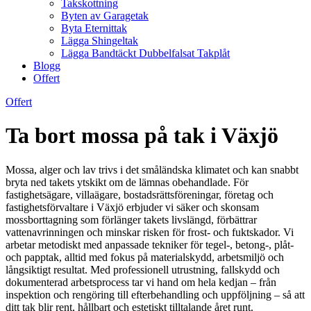
Takskottning
Byten av Garagetak
Byta Eternittak
Lägga Shingeltak
Lägga Bandtäckt Dubbelfalsat Takplåt
Blogg
Offert
Offert
Ta bort mossa på tak i Växjö
Mossa, alger och lav trivs i det småländska klimatet och kan snabbt
bryta ned takets ytskikt om de lämnas obehandlade. För
fastighetsägare, villaägare, bostadsrättsföreningar, företag och
fastighetsförvaltare i Växjö erbjuder vi säker och skonsam
mossborttagning som förlänger takets livslängd, förbättrar
vattenavrinningen och minskar risken för frost- och fuktskador. Vi
arbetar metodiskt med anpassade tekniker för tegel-, betong-, plåt-
och papptak, alltid med fokus på materialskydd, arbetsmiljö och
långsiktigt resultat. Med professionell utrustning, fallskydd och
dokumenterad arbetsprocess tar vi hand om hela kedjan – från
inspektion och rengöring till efterbehandling och uppföljning – så att
ditt tak blir rent, hållbart och estetiskt tilltalande året runt.