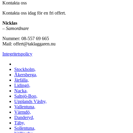
Kontakta oss
Kontakta oss idag för en fri offert.
Nicklas
–
Samordnare
Nummer: 08-557 69 665
Mail: offert@taklaggaren.nu
Integritetspolicy
Vi utför arbeten i b.la:
Stockholm,
Åkersberga,
Järfälla,
Lidingö,
Nacka,
Saltsjö-Boo,
Upplands Väsby,
Vallentuna,
Värmdö,
Danderyd,
Täby,
Sollentuna,