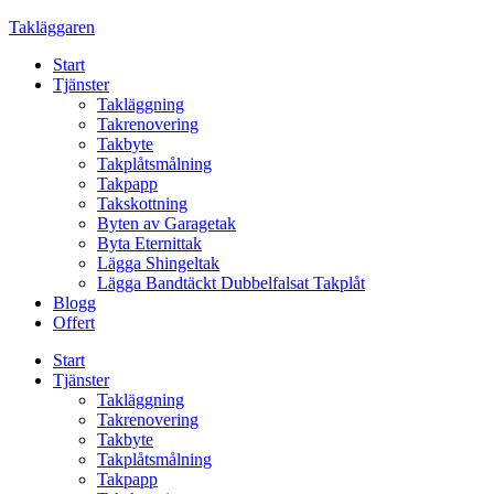
Skip
Takläggaren
to
Start
content
Tjänster
Takläggning
Takrenovering
Takbyte
Takplåtsmålning
Takpapp
Takskottning
Byten av Garagetak
Byta Eternittak
Lägga Shingeltak
Lägga Bandtäckt Dubbelfalsat Takplåt
Blogg
Offert
Start
Tjänster
Takläggning
Takrenovering
Takbyte
Takplåtsmålning
Takpapp