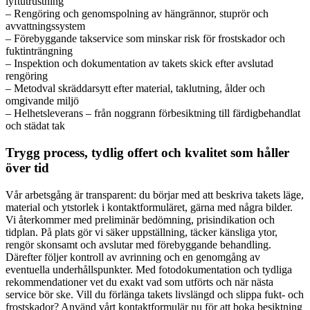
lyftutrustning
– Rengöring och genomspolning av hängrännor, stuprör och
avvattningssystem
– Förebyggande takservice som minskar risk för frostskador och
fuktinträngning
– Inspektion och dokumentation av takets skick efter avslutad
rengöring
– Metodval skräddarsytt efter material, taklutning, ålder och
omgivande miljö
– Helhetsleverans – från noggrann förbesiktning till färdigbehandlat
och städat tak
Trygg process, tydlig offert och kvalitet som håller
över tid
Vår arbetsgång är transparent: du börjar med att beskriva takets läge,
material och ytstorlek i kontaktformuläret, gärna med några bilder.
Vi återkommer med preliminär bedömning, prisindikation och
tidplan. På plats gör vi säker uppställning, täcker känsliga ytor,
rengör skonsamt och avslutar med förebyggande behandling.
Därefter följer kontroll av avrinning och en genomgång av
eventuella underhållspunkter. Med fotodokumentation och tydliga
rekommendationer vet du exakt vad som utförts och när nästa
service bör ske. Vill du förlänga takets livslängd och slippa fukt- och
frostskador? Använd vårt kontaktformulär nu för att boka besiktning