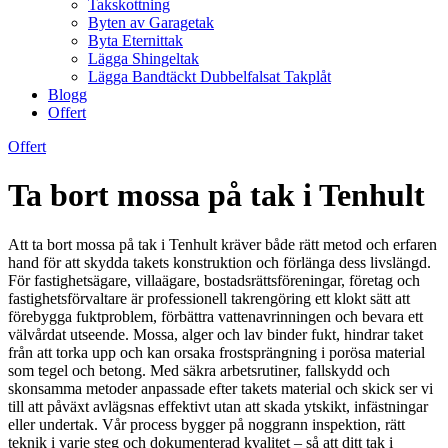
Takskottning
Byten av Garagetak
Byta Eternittak
Lägga Shingeltak
Lägga Bandtäckt Dubbelfalsat Takplåt
Blogg
Offert
Offert
Ta bort mossa på tak i Tenhult
Att ta bort mossa på tak i Tenhult kräver både rätt metod och erfaren
hand för att skydda takets konstruktion och förlänga dess livslängd.
För fastighetsägare, villaägare, bostadsrättsföreningar, företag och
fastighetsförvaltare är professionell takrengöring ett klokt sätt att
förebygga fuktproblem, förbättra vattenavrinningen och bevara ett
välvårdat utseende. Mossa, alger och lav binder fukt, hindrar taket
från att torka upp och kan orsaka frostsprängning i porösa material
som tegel och betong. Med säkra arbetsrutiner, fallskydd och
skonsamma metoder anpassade efter takets material och skick ser vi
till att påväxt avlägsnas effektivt utan att skada ytskikt, infästningar
eller undertak. Vår process bygger på noggrann inspektion, rätt
teknik i varje steg och dokumenterad kvalitet – så att ditt tak i