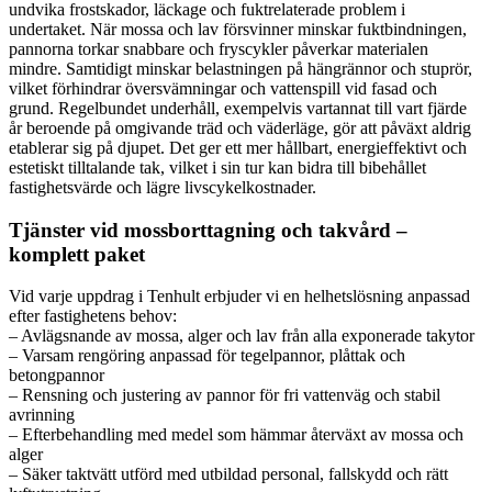
undvika frostskador, läckage och fuktrelaterade problem i
undertaket. När mossa och lav försvinner minskar fuktbindningen,
pannorna torkar snabbare och fryscykler påverkar materialen
mindre. Samtidigt minskar belastningen på hängrännor och stuprör,
vilket förhindrar översvämningar och vattenspill vid fasad och
grund. Regelbundet underhåll, exempelvis vartannat till vart fjärde
år beroende på omgivande träd och väderläge, gör att påväxt aldrig
etablerar sig på djupet. Det ger ett mer hållbart, energieffektivt och
estetiskt tilltalande tak, vilket i sin tur kan bidra till bibehållet
fastighetsvärde och lägre livscykelkostnader.
Tjänster vid mossborttagning och takvård –
komplett paket
Vid varje uppdrag i Tenhult erbjuder vi en helhetslösning anpassad
efter fastighetens behov:
– Avlägsnande av mossa, alger och lav från alla exponerade takytor
– Varsam rengöring anpassad för tegelpannor, plåttak och
betongpannor
– Rensning och justering av pannor för fri vattenväg och stabil
avrinning
– Efterbehandling med medel som hämmar återväxt av mossa och
alger
– Säker taktvätt utförd med utbildad personal, fallskydd och rätt