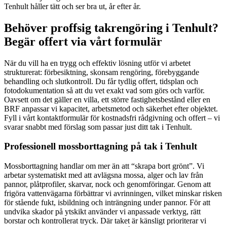
Tenhult håller tätt och ser bra ut, år efter år.
Behöver proffsig takrengöring i Tenhult?
Begär offert via vårt formulär
När du vill ha en trygg och effektiv lösning utför vi arbetet
strukturerat: förbesiktning, skonsam rengöring, förebyggande
behandling och slutkontroll. Du får tydlig offert, tidsplan och
fotodokumentation så att du vet exakt vad som görs och varför.
Oavsett om det gäller en villa, ett större fastighetsbestånd eller en
BRF anpassar vi kapacitet, arbetsmetod och säkerhet efter objektet.
Fyll i vårt kontaktformulär för kostnadsfri rådgivning och offert – vi
svarar snabbt med förslag som passar just ditt tak i Tenhult.
Professionell mossborttagning på tak i Tenhult
Mossborttagning handlar om mer än att “skrapa bort grönt”. Vi
arbetar systematiskt med att avlägsna mossa, alger och lav från
pannor, plåtprofiler, skarvar, nock och genomföringar. Genom att
frigöra vattenvägarna förbättrar vi avrinningen, vilket minskar risken
för stående fukt, isbildning och inträngning under pannor. För att
undvika skador på ytskikt använder vi anpassade verktyg, rätt
borstar och kontrollerat tryck. Där taket är känsligt prioriterar vi