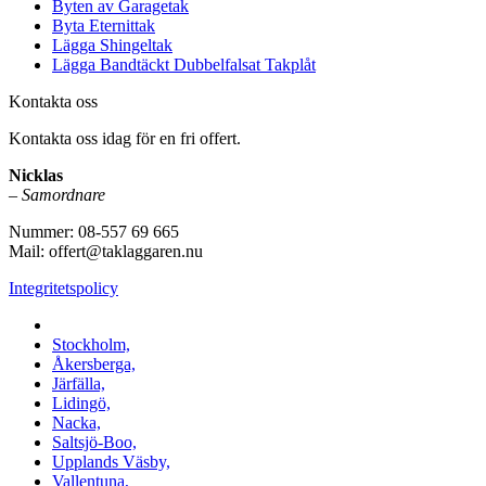
Byten av Garagetak
Byta Eternittak
Lägga Shingeltak
Lägga Bandtäckt Dubbelfalsat Takplåt
Kontakta oss
Kontakta oss idag för en fri offert.
Nicklas
–
Samordnare
Nummer: 08-557 69 665
Mail: offert@taklaggaren.nu
Integritetspolicy
Vi utför arbeten i b.la:
Stockholm,
Åkersberga,
Järfälla,
Lidingö,
Nacka,
Saltsjö-Boo,
Upplands Väsby,
Vallentuna,