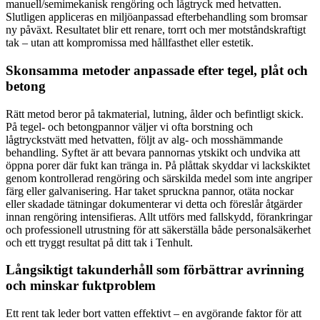
manuell/semimekanisk rengöring och lågtryck med hetvatten.
Slutligen appliceras en miljöanpassad efterbehandling som bromsar
ny påväxt. Resultatet blir ett renare, torrt och mer motståndskraftigt
tak – utan att kompromissa med hållfasthet eller estetik.
Skonsamma metoder anpassade efter tegel, plåt och
betong
Rätt metod beror på takmaterial, lutning, ålder och befintligt skick.
På tegel- och betongpannor väljer vi ofta borstning och
lågtryckstvätt med hetvatten, följt av alg- och mosshämmande
behandling. Syftet är att bevara pannornas ytskikt och undvika att
öppna porer där fukt kan tränga in. På plåttak skyddar vi lackskiktet
genom kontrollerad rengöring och särskilda medel som inte angriper
färg eller galvanisering. Har taket spruckna pannor, otäta nockar
eller skadade tätningar dokumenterar vi detta och föreslår åtgärder
innan rengöring intensifieras. Allt utförs med fallskydd, förankringar
och professionell utrustning för att säkerställa både personalsäkerhet
och ett tryggt resultat på ditt tak i Tenhult.
Långsiktigt takunderhåll som förbättrar avrinning
och minskar fuktproblem
Ett rent tak leder bort vatten effektivt – en avgörande faktor för att