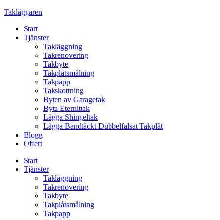
Skip
Takläggaren
to
Start
content
Tjänster
Takläggning
Takrenovering
Takbyte
Takplåtsmålning
Takpapp
Takskottning
Byten av Garagetak
Byta Eternittak
Lägga Shingeltak
Lägga Bandtäckt Dubbelfalsat Takplåt
Blogg
Offert
Start
Tjänster
Takläggning
Takrenovering
Takbyte
Takplåtsmålning
Takpapp