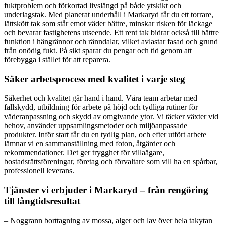
fuktproblem och förkortad livslängd på både ytskikt och
underlagstak. Med planerat underhåll i Markaryd får du ett torrare,
lättskött tak som står emot väder bättre, minskar risken för läckage
och bevarar fastighetens utseende. Ett rent tak bidrar också till bättre
funktion i hängrännor och ränndalar, vilket avlastar fasad och grund
från onödig fukt. På sikt sparar du pengar och tid genom att
förebygga i stället för att reparera.
Säker arbetsprocess med kvalitet i varje steg
Säkerhet och kvalitet går hand i hand. Våra team arbetar med
fallskydd, utbildning för arbete på höjd och tydliga rutiner för
väderanpassning och skydd av omgivande ytor. Vi täcker växter vid
behov, använder uppsamlingsmetoder och miljöanpassade
produkter. Inför start får du en tydlig plan, och efter utfört arbete
lämnar vi en sammanställning med foton, åtgärder och
rekommendationer. Det ger trygghet för villaägare,
bostadsrättsföreningar, företag och förvaltare som vill ha en spårbar,
professionell leverans.
Tjänster vi erbjuder i Markaryd – från rengöring
till långtidsresultat
– Noggrann borttagning av mossa, alger och lav över hela takytan