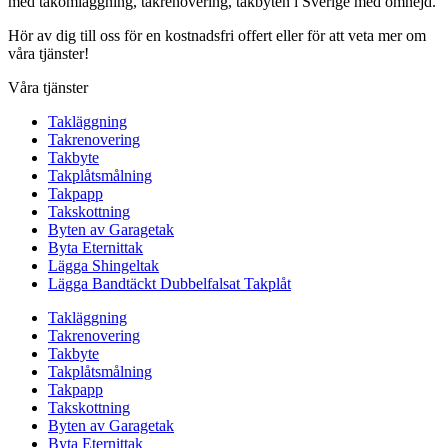
med takomläggning, takrenovering, takbyten i Sverige med omnejd.
Hör av dig till oss för en kostnadsfri offert eller för att veta mer om
våra tjänster!
Våra tjänster
Takläggning
Takrenovering
Takbyte
Takplåtsmålning
Takpapp
Takskottning
Byten av Garagetak
Byta Eternittak
Lägga Shingeltak
Lägga Bandtäckt Dubbelfalsat Takplåt
Takläggning
Takrenovering
Takbyte
Takplåtsmålning
Takpapp
Takskottning
Byten av Garagetak
Byta Eternittak