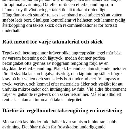
för optimal avrinning. Därefter utförs en efterbehandling som
hämmar ny tillväxt och ger taket tid att torka ut ordentligt.
Hängrännor och stuprör rensas i samband med arbetet så att vatten
snabbt leds bort. Slutligen kontrollerar vi helheten och lämnar tydlig
återkoppling om takets skick och rekommendationer för fortsatt
underhåll.
Rätt metod för varje takmaterial och skick
Tegel- och betongpannor kräver olika angreppssätt: tegel mår bäst
av varsam borstning och lågtryck, medan det mer porösa
betongtaket ofta gynnas av noggrann rengöring följd av en
skyddande efterbehandling. Plåttak behandlas utan slipande metoder
för att skydda lack och galvanisering, och låg lutning ställer högre
krav på hur vatten och smuts leds bort under arbetet. Vi anpassar
tryck, verktyg och kemval efter materialets ålder och ytskikt för att
undvika mikro­skador och inträngning av fukt. Vid äldre fibercement
följer vi gällande regelverk och säkerhetsrutiner. Målet är alltid ett
rent tak – utan att tumma på takets integritet.
Därför är regelbunden takrengöring en investering
Mossa och lav binder fukt, håller kvar smuts och hindrar snabb
avrinning. Det ökar risken för frostskador, underliggande