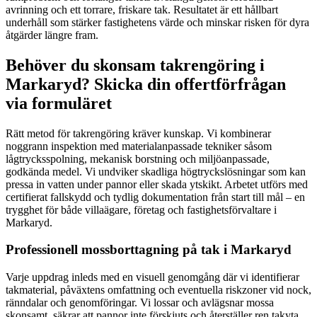
avrinning och ett torrare, friskare tak. Resultatet är ett hållbart
underhåll som stärker fastighetens värde och minskar risken för dyra
åtgärder längre fram.
Behöver du skonsam takrengöring i
Markaryd? Skicka din offertförfrågan
via formuläret
Rätt metod för takrengöring kräver kunskap. Vi kombinerar
noggrann inspektion med materialanpassade tekniker såsom
lågtrycksspolning, mekanisk borstning och miljöanpassade,
godkända medel. Vi undviker skadliga högtryckslösningar som kan
pressa in vatten under pannor eller skada ytskikt. Arbetet utförs med
certifierat fallskydd och tydlig dokumentation från start till mål – en
trygghet för både villaägare, företag och fastighetsförvaltare i
Markaryd.
Professionell mossborttagning på tak i Markaryd
Varje uppdrag inleds med en visuell genomgång där vi identifierar
takmaterial, påväxtens omfattning och eventuella riskzoner vid nock,
ränndalar och genomföringar. Vi lossar och avlägsnar mossa
skonsamt, säkrar att pannor inte förskjuts och återställer ren takyta