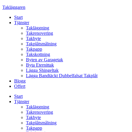
Skip
Takläggaren
to
Start
content
Tjänster
Takläggning
Takrenovering
Takbyte
Takplåtsmålning
Takpapp
Takskottning
Byten av Garagetak
Byta Eternittak
Lägga Shingeltak
Lägga Bandtäckt Dubbelfalsat Takplåt
Blogg
Offert
Start
Tjänster
Takläggning
Takrenovering
Takbyte
Takplåtsmålning
Takpapp