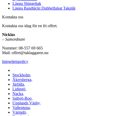
Lägga Shingeltak
Lägga Bandtäckt Dubbelfalsat Takplåt
Kontakta oss
Kontakta oss idag för en fri offert.
Nicklas
–
Samordnare
Nummer: 08-557 69 665
Mail: offert@taklaggaren.nu
Integritetspolicy
Vi utför arbeten i b.la:
Stockholm,
Åkersberga,
Järfälla,
Lidingö,
Nacka,
Saltsjö-Boo,
Upplands Väsby,
Vallentuna,
Värmdö,