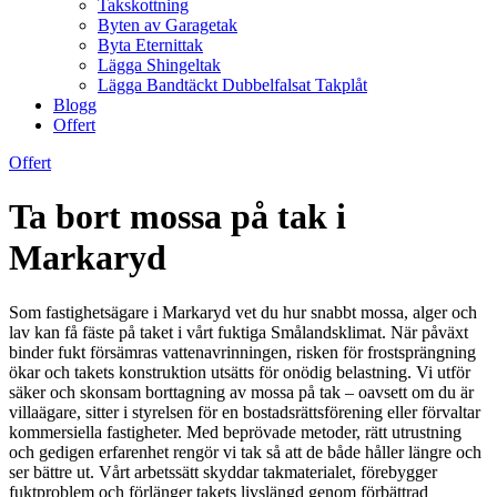
Takskottning
Byten av Garagetak
Byta Eternittak
Lägga Shingeltak
Lägga Bandtäckt Dubbelfalsat Takplåt
Blogg
Offert
Offert
Ta bort mossa på tak i
Markaryd
Som fastighetsägare i Markaryd vet du hur snabbt mossa, alger och
lav kan få fäste på taket i vårt fuktiga Smålandsklimat. När påväxt
binder fukt försämras vattenavrinningen, risken för frostsprängning
ökar och takets konstruktion utsätts för onödig belastning. Vi utför
säker och skonsam borttagning av mossa på tak – oavsett om du är
villaägare, sitter i styrelsen för en bostadsrättsförening eller förvaltar
kommersiella fastigheter. Med beprövade metoder, rätt utrustning
och gedigen erfarenhet rengör vi tak så att de både håller längre och
ser bättre ut. Vårt arbetssätt skyddar takmaterialet, förebygger
fuktproblem och förlänger takets livslängd genom förbättrad