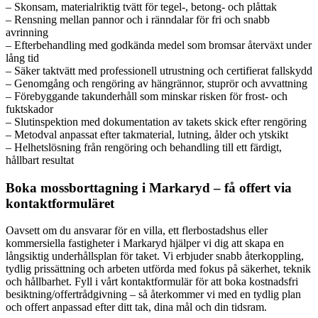
– Skonsam, materialriktig tvätt för tegel-, betong- och plåttak
– Rensning mellan pannor och i ränndalar för fri och snabb
avrinning
– Efterbehandling med godkända medel som bromsar återväxt under
lång tid
– Säker taktvätt med professionell utrustning och certifierat fallskydd
– Genomgång och rengöring av hängrännor, stuprör och avvattning
– Förebyggande takunderhåll som minskar risken för frost- och
fuktskador
– Slutinspektion med dokumentation av takets skick efter rengöring
– Metodval anpassat efter takmaterial, lutning, ålder och ytskikt
– Helhetslösning från rengöring och behandling till ett färdigt,
hållbart resultat
Boka mossborttagning i Markaryd – få offert via
kontaktformuläret
Oavsett om du ansvarar för en villa, ett flerbostadshus eller
kommersiella fastigheter i Markaryd hjälper vi dig att skapa en
långsiktig underhållsplan för taket. Vi erbjuder snabb återkoppling,
tydlig prissättning och arbeten utförda med fokus på säkerhet, teknik
och hållbarhet. Fyll i vårt kontaktformulär för att boka kostnadsfri
besiktning/offertrådgivning – så återkommer vi med en tydlig plan
och offert anpassad efter ditt tak, dina mål och din tidsram.