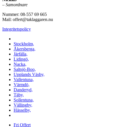
–
Samordnare
Nummer: 08-557 69 665
Mail: offert@taklaggaren.nu
Integritetspolicy
Vi utför arbeten i b.la:
Stockholm,
Åkersberga,
Järfälla,
Lidingö,
Nacka,
Saltsjö-Boo,
Upplands Väsby,
Vallentuna,
Värmdö,
Danderyd,
Täby,
Sollentuna,
Vällingby,
Hässelby,
m.fl.
Fri Offert