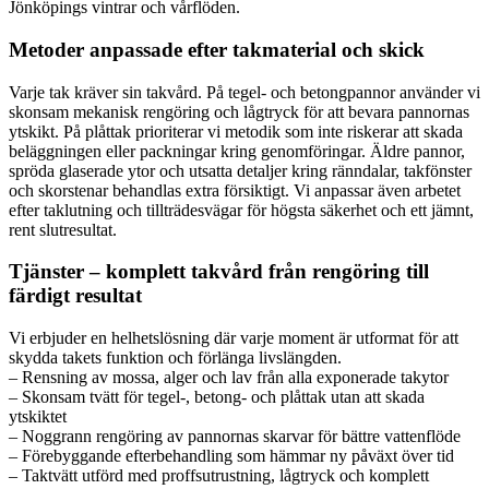
Jönköpings vintrar och vårflöden.
Metoder anpassade efter takmaterial och skick
Varje tak kräver sin takvård. På tegel- och betongpannor använder vi
skonsam mekanisk rengöring och lågtryck för att bevara pannornas
ytskikt. På plåttak prioriterar vi metodik som inte riskerar att skada
beläggningen eller packningar kring genomföringar. Äldre pannor,
spröda glaserade ytor och utsatta detaljer kring ränndalar, takfönster
och skorstenar behandlas extra försiktigt. Vi anpassar även arbetet
efter taklutning och tillträdesvägar för högsta säkerhet och ett jämnt,
rent slutresultat.
Tjänster – komplett takvård från rengöring till
färdigt resultat
Vi erbjuder en helhetslösning där varje moment är utformat för att
skydda takets funktion och förlänga livslängden.
– Rensning av mossa, alger och lav från alla exponerade takytor
– Skonsam tvätt för tegel-, betong- och plåttak utan att skada
ytskiktet
– Noggrann rengöring av pannornas skarvar för bättre vattenflöde
– Förebyggande efterbehandling som hämmar ny påväxt över tid
– Taktvätt utförd med proffsutrustning, lågtryck och komplett