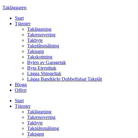
Skip
Takläggaren
to
Start
content
Tjänster
Takläggning
Takrenovering
Takbyte
Takplåtsmålning
Takpapp
Takskottning
Byten av Garagetak
Byta Eternittak
Lägga Shingeltak
Lägga Bandtäckt Dubbelfalsat Takplåt
Blogg
Offert
Start
Tjänster
Takläggning
Takrenovering
Takbyte
Takplåtsmålning
Takpapp