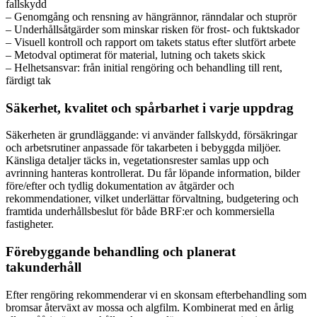
fallskydd
– Genomgång och rensning av hängrännor, ränndalar och stuprör
– Underhållsåtgärder som minskar risken för frost- och fuktskador
– Visuell kontroll och rapport om takets status efter slutfört arbete
– Metodval optimerat för material, lutning och takets skick
– Helhetsansvar: från initial rengöring och behandling till rent,
färdigt tak
Säkerhet, kvalitet och spårbarhet i varje uppdrag
Säkerheten är grundläggande: vi använder fallskydd, försäkringar
och arbetsrutiner anpassade för takarbeten i bebyggda miljöer.
Känsliga detaljer täcks in, vegetationsrester samlas upp och
avrinning hanteras kontrollerat. Du får löpande information, bilder
före/efter och tydlig dokumentation av åtgärder och
rekommendationer, vilket underlättar förvaltning, budgetering och
framtida underhållsbeslut för både BRF:er och kommersiella
fastigheter.
Förebyggande behandling och planerat
takunderhåll
Efter rengöring rekommenderar vi en skonsam efterbehandling som
bromsar återväxt av mossa och algfilm. Kombinerat med en årlig