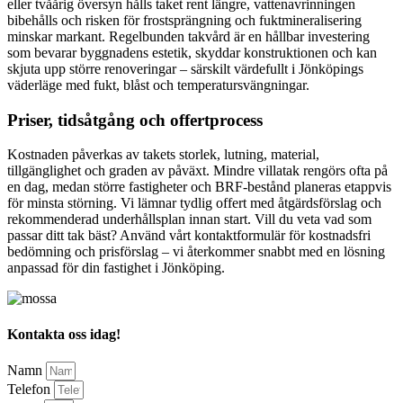
eller tvåårig översyn hålls taket rent längre, vattenavrinningen
bibehålls och risken för frostsprängning och fuktmineralisering
minskar markant. Regelbunden takvård är en hållbar investering
som bevarar byggnadens estetik, skyddar konstruktionen och kan
skjuta upp större renoveringar – särskilt värdefullt i Jönköpings
väderläge med fukt, blåst och temperatursvängningar.
Priser, tidsåtgång och offertprocess
Kostnaden påverkas av takets storlek, lutning, material,
tillgänglighet och graden av påväxt. Mindre villatak rengörs ofta på
en dag, medan större fastigheter och BRF-bestånd planeras etappvis
för minsta störning. Vi lämnar tydlig offert med åtgärdsförslag och
rekommenderad underhållsplan innan start. Vill du veta vad som
passar ditt tak bäst? Använd vårt kontaktformulär för kostnadsfri
bedömning och prisförslag – vi återkommer snabbt med en lösning
anpassad för din fastighet i Jönköping.
Kontakta oss idag!
Namn
Telefon