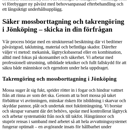
vi förebygger ny påväxt med behovsanpassad efterbehandling och
ett långsiktigt underhållsupplägg.
Säker mossborttagning och takrengöring
i Jönköping – skicka in din förfrågan
Vår process börjar med en strukturerad besiktning där vi bedömer
påväxtgrad, taklutning, material och befintliga skador. Därefter
väljer vi metod: mekanisk, lågtrycksbaserad eller en kombination,
alltid med fokus på skonsamhet och säkerhet. Vi arbetar med
professionell utrustning, utbildade tekniker och fullt fallskydd för att
säkra både människor och egendom under hela uppdraget.
Takrengöring och mossborttagning i Jönköping
Mossa suger åt sig fukt, sprider rötter in i fogar och hindrar vattnet
från att rinna av som det ska. Genom att ta bort mossa på taket
förbättrar vi avrinningen, minskar risken för isbildning i skarvar och
skyddar pannor, plåt och undertak mot fuktinträngning. Vi borstar
och skrapar varsamt där det behövs, spolar med kontrollerat lågtryck
och arbetar systematiskt från nock till takfot. Hängrännor och
stuprör rensas i samband med arbetet så att hela avvattningssystemet
fungerar optimalt – en avgörande insats för hållbarhet under