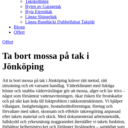
Takskottning
Byten av Garagetak
Byta Eternittak
Lägga Shingeltak
Lägga Bandtäckt Dubbelfalsat Takplåt
Blogg
Offert
Offert
Ta bort mossa på tak i
Jönköping
Att ta bort mossa på tak i Jönköping kräver rätt metod, rätt
utrustning och ett varsamt handlag. Vätterklimatet med fuktiga
höstar och snabba väderväxlingar gör att mossa, alger och lav trivs –
något som försämrar vattenavrinningen, ökar risken för frostskador
och på sikt kan leda till fuktproblem i takkonstruktionen. Vi hjälper
villaägare, fastighetsägare, bostadsrättsföreningar, företag och
förvaltare med säker, skonsam och effektiv takrengöring anpassad
efter takets material och skick. Med dokumenterad arbetsmetodik,
fallskydd och yrkesmässig noggrannhet återställer vi takets funktion,
förbättrar helhetsintrycket och förlänger livslängden – samtidigt som