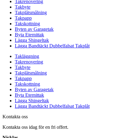
Takrenovering
Takbyte
Takplåtsmålning
Takpapp
Takskottning
Byten av Garagetak
Byta Eternittak
Lägga Shingeltak
Lägga Bandtäckt Dubbelfalsat Takplåt
Takläggning
Takrenovering
Takbyte
Takplåtsmålning
Takpapp
Takskottning
Byten av Garagetak
Byta Eternittak
Lägga Shingeltak
Lägga Bandtäckt Dubbelfalsat Takplåt
Kontakta oss
Kontakta oss idag för en fri offert.
Nicklas