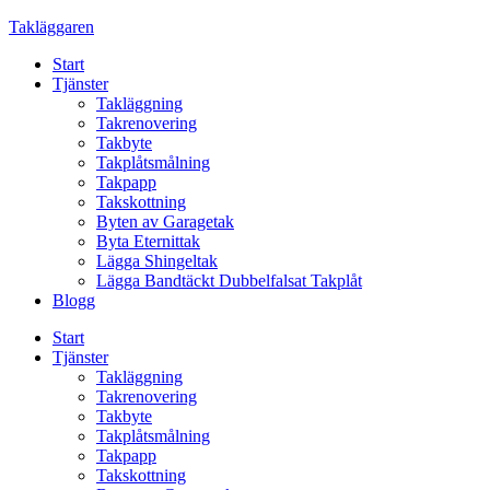
Skip
Takläggaren
to
Start
content
Tjänster
Takläggning
Takrenovering
Takbyte
Takplåtsmålning
Takpapp
Takskottning
Byten av Garagetak
Byta Eternittak
Lägga Shingeltak
Lägga Bandtäckt Dubbelfalsat Takplåt
Blogg
Start
Tjänster
Takläggning
Takrenovering
Takbyte
Takplåtsmålning
Takpapp
Takskottning