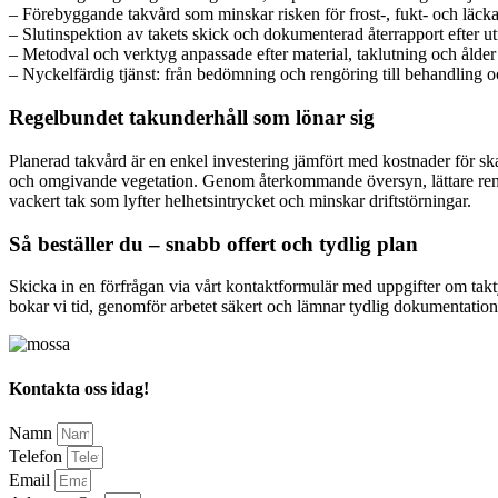
– Förebyggande takvård som minskar risken för frost-, fukt- och läck
– Slutinspektion av takets skick och dokumenterad återrapport efter u
– Metodval och verktyg anpassade efter material, taklutning och ålder
– Nyckelfärdig tjänst: från bedömning och rengöring till behandling oc
Regelbundet takunderhåll som lönar sig
Planerad takvård är en enkel investering jämfört med kostnader för ska
och omgivande vegetation. Genom återkommande översyn, lättare rengörin
vackert tak som lyfter helhetsintrycket och minskar driftstörningar.
Så beställer du – snabb offert och tydlig plan
Skicka in en förfrågan via vårt kontaktformulär med uppgifter om ta
bokar vi tid, genomför arbetet säkert och lämnar tydlig dokumentation. 
Kontakta oss idag!
Namn
Telefon
Email