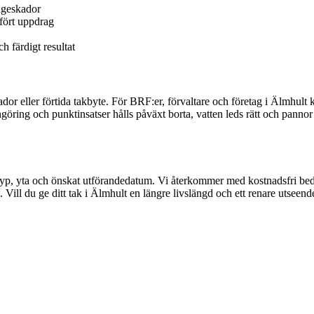
ageskador
tfört uppdrag
h färdigt resultat
dor eller förtida takbyte. För BRF:er, förvaltare och företag i Älmhult 
g och punktinsatser hålls påväxt borta, vatten leds rätt och pannor eller
ktyp, yta och önskat utförandedatum. Vi återkommer med kostnadsfri b
Vill du ge ditt tak i Älmhult en längre livslängd och ett renare utseende