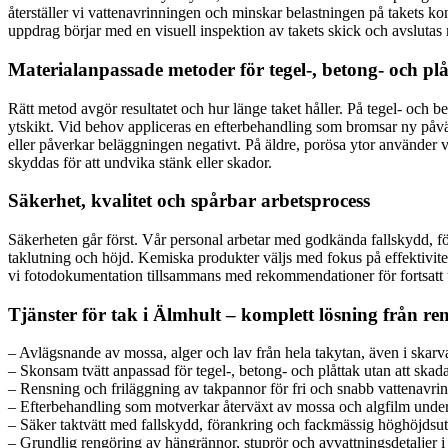
återställer vi vattenavrinningen och minskar belastningen på takets 
uppdrag börjar med en visuell inspektion av takets skick och avslutas 
Materialanpassade metoder för tegel-, betong- och pl
Rätt metod avgör resultatet och hur länge taket håller. På tegel- och
ytskikt. Vid behov appliceras en efterbehandling som bromsar ny påvä
eller påverkar beläggningen negativt. På äldre, porösa ytor använder vi
skyddas för att undvika stänk eller skador.
Säkerhet, kvalitet och spårbar arbetsprocess
Säkerheten går först. Vår personal arbetar med godkända fallskydd, f
taklutning och höjd. Kemiska produkter väljs med fokus på effektivitet 
vi fotodokumentation tillsammans med rekommendationer för fortsatt un
Tjänster för tak i Älmhult – komplett lösning från ren
– Avlägsnande av mossa, alger och lav från hela takytan, även i skarv
– Skonsam tvätt anpassad för tegel-, betong- och plåttak utan att skada
– Rensning och friläggning av takpannor för fri och snabb vattenavri
– Efterbehandling som motverkar återväxt av mossa och algfilm under
– Säker taktvätt med fallskydd, förankring och fackmässig höghöjdsut
– Grundlig rengöring av hängrännor, stuprör och avvattningsdetaljer 