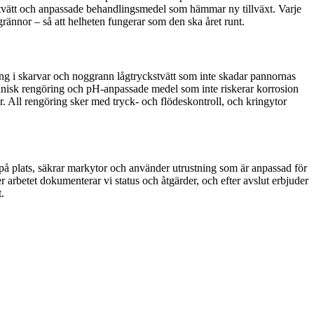
stvätt och anpassade behandlingsmedel som hämmar ny tillväxt. Varje
rännor – så att helheten fungerar som den ska året runt.
ing i skarvar och noggrann lågtryckstvätt som inte skadar pannornas
kanisk rengöring och pH-anpassade medel som inte riskerar korrosion
or. All rengöring sker med tryck- och flödeskontroll, och kringytor
å plats, säkrar markytor och använder utrustning som är anpassad för
r arbetet dokumenterar vi status och åtgärder, och efter avslut erbjuder
.