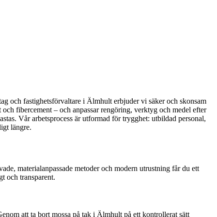
retag och fastighetsförvaltare i Älmhult erbjuder vi säker och skonsam
låt och fibercement – och anpassar rengöring, verktyg och medel efter
astas. Vår arbetsprocess är utformad för trygghet: utbildad personal,
igt längre.
rövade, materialanpassade metoder och modern utrustning får du ett
gt och transparent.
enom att ta bort mossa på tak i Älmhult på ett kontrollerat sätt