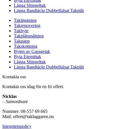
Byta Eternittak
Lägga Shingeltak
Lägga Bandtäckt Dubbelfalsat Takplåt
Takläggning
Takrenovering
Takbyte
Takplåtsmålning
Takpapp
Takskottning
Byten av Garagetak
Byta Eternittak
Lägga Shingeltak
Lägga Bandtäckt Dubbelfalsat Takplåt
Kontakta oss
Kontakta oss idag för en fri offert.
Nicklas
–
Samordnare
Nummer: 08-557 69 665
Mail: offert@taklaggaren.nu
Integritetspolicy