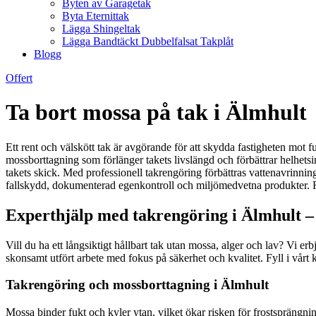
Byten av Garagetak
Byta Eternittak
Lägga Shingeltak
Lägga Bandtäckt Dubbelfalsat Takplåt
Blogg
Offert
Ta bort mossa på tak i Älmhult
Ett rent och välskött tak är avgörande för att skydda fastigheten mot f
mossborttagning som förlänger takets livslängd och förbättrar helhetsi
takets skick. Med professionell takrengöring förbättras vattenavrinning
fallskydd, dokumenterad egenkontroll och miljömedvetna produkter. Resul
Experthjälp med takrengöring i Älmhult – 
Vill du ha ett långsiktigt hållbart tak utan mossa, alger och lav? Vi 
skonsamt utfört arbete med fokus på säkerhet och kvalitet. Fyll i vårt
Takrengöring och mossborttagning i Älmhult
Mossa binder fukt och kyler ytan, vilket ökar risken för frostsprängnin