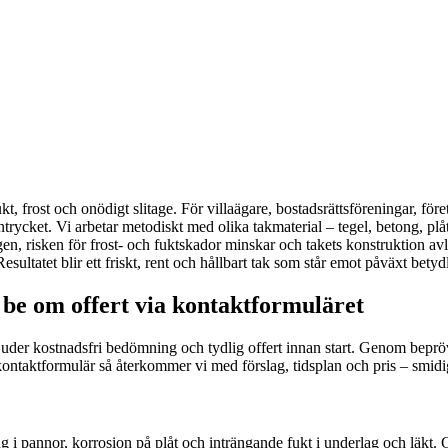
ukt, frost och onödigt slitage. För villaägare, bostadsrättsföreningar, fö
ntrycket. Vi arbetar metodiskt med olika takmaterial – tegel, betong, p
en, risken för frost- och fuktskador minskar och takets konstruktion avl
tatet blir ett friskt, rent och hållbart tak som står emot påväxt betydl
be om offert via kontaktformuläret
erbjuder kostnadsfri bedömning och tydlig offert innan start. Genom bep
 kontaktformulär så återkommer vi med förslag, tidsplan och pris – smidi
g i pannor, korrosion på plåt och inträngande fukt i underlag och läkt. G