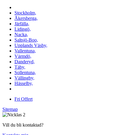
Vi utför arbeten i b.la:
Stockholm,
Åkersberga,
Järfälla,
Lidingö,
Nacka,
Saltsjö-Boo,
Upplands Väsby,
Vallentuna,
Värmdö,
Danderyd,
Täby,
Sollentuna,
Vällingby,
Hässelby,
m.fl.
Fri Offert
Sitemap
Vill du bli kontaktad?