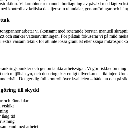
konstruktion. Vi kombinerar manuell borttagning av påväxt med lågtryck
med kontroll av kritiska detaljer som ränndalar, genomföringar och häng
åttak
 betongpannor arbetar vi skonsamt med roterande borstar, manuell skrapn
xt och stärker vattenavrinningen. För plåttak fokuserar vi på mild me
 extra varsam teknik för att inte lossa granulat eller skapa mikrosprick
örankringspunkter och genomtänkta arbetsvägar. Vi gör riskbedömning p
och miljöhänsyn, och dosering sker enligt tillverkarens riktlinjer. Unde
derhåll. Det ger dig full kontroll över kvaliteten – både nu och på sikt
göring till skydd
ar och ränndalar
 ytskikt
nning
 lång tid
rustning
i samband med arbetet