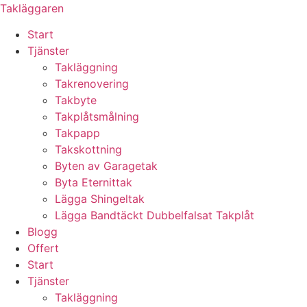
Skip
Takläggaren
to
Start
content
Tjänster
Takläggning
Takrenovering
Takbyte
Takplåtsmålning
Takpapp
Takskottning
Byten av Garagetak
Byta Eternittak
Lägga Shingeltak
Lägga Bandtäckt Dubbelfalsat Takplåt
Blogg
Offert
Start
Tjänster
Takläggning