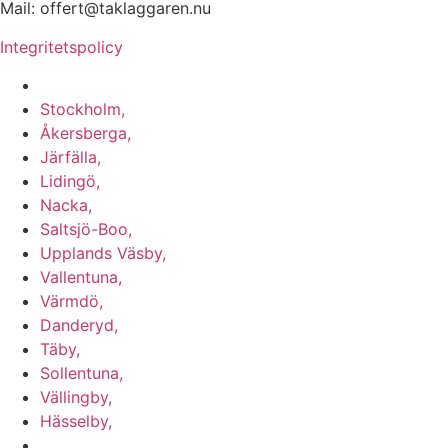
Mail: offert@taklaggaren.nu
Integritetspolicy
Vi utför arbeten i b.la:
Stockholm,
Åkersberga,
Järfälla,
Lidingö,
Nacka,
Saltsjö-Boo,
Upplands Väsby,
Vallentuna,
Värmdö,
Danderyd,
Täby,
Sollentuna,
Vällingby,
Hässelby,
m.fl.