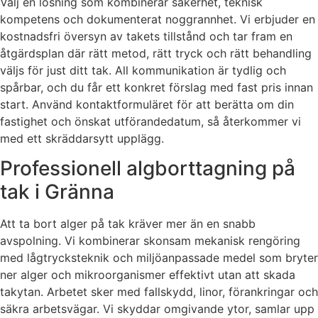
Välj en lösning som kombinerar säkerhet, teknisk
kompetens och dokumenterat noggrannhet. Vi erbjuder en
kostnadsfri översyn av takets tillstånd och tar fram en
åtgärdsplan där rätt metod, rätt tryck och rätt behandling
väljs för just ditt tak. All kommunikation är tydlig och
spårbar, och du får ett konkret förslag med fast pris innan
start. Använd kontaktformuläret för att berätta om din
fastighet och önskat utförandedatum, så återkommer vi
med ett skräddarsytt upplägg.
Professionell algborttagning på
tak i Gränna
Att ta bort alger på tak kräver mer än en snabb
avspolning. Vi kombinerar skonsam mekanisk rengöring
med lågtrycksteknik och miljöanpassade medel som bryter
ner alger och mikroorganismer effektivt utan att skada
takytan. Arbetet sker med fallskydd, linor, förankringar och
säkra arbetsvägar. Vi skyddar omgivande ytor, samlar upp