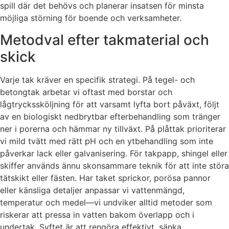
spill där det behövs och planerar insatsen för minsta
möjliga störning för boende och verksamheter.
Metodval efter takmaterial och
skick
Varje tak kräver en specifik strategi. På tegel- och
betongtak arbetar vi oftast med borstar och
lågtryckssköljning för att varsamt lyfta bort påväxt, följt
av en biologiskt nedbrytbar efterbehandling som tränger
ner i porerna och hämmar ny tillväxt. På plåttak prioriterar
vi mild tvätt med rätt pH och en ytbehandling som inte
påverkar lack eller galvanisering. För takpapp, shingel eller
skiffer används ännu skonsammare teknik för att inte störa
tätskikt eller fästen. Har taket sprickor, porösa pannor
eller känsliga detaljer anpassar vi vattenmängd,
temperatur och medel—vi undviker alltid metoder som
riskerar att pressa in vatten bakom överlapp och i
undertak. Syftet är att rengöra effektivt, sänka