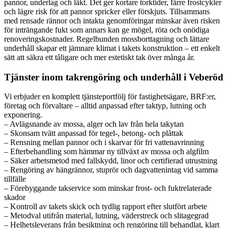
pannor, underlag och läkt. Det ger kortare torktider, färre frostcykler
och lägre risk för att pannor spricker eller förskjuts. Tillsammans
med rensade rännor och intakta genomföringar minskar även risken
för inträngande fukt som annars kan ge mögel, röta och onödiga
renoveringskostnader. Regelbunden mossborttagning och lättare
underhåll skapar ett jämnare klimat i takets konstruktion – ett enkelt
sätt att säkra ett tåligare och mer estetiskt tak över många år.
Tjänster inom takrengöring och underhåll i Veberöd
Vi erbjuder en komplett tjänsteportfölj för fastighetsägare, BRF:er,
företag och förvaltare – alltid anpassad efter taktyp, lutning och
exponering.
– Avlägsnande av mossa, alger och lav från hela takytan
– Skonsam tvätt anpassad för tegel-, betong- och plåttak
– Rensning mellan pannor och i skarvar för fri vattenavrinning
– Efterbehandling som hämmar ny tillväxt av mossa och algfilm
– Säker arbetsmetod med fallskydd, linor och certifierad utrustning
– Rengöring av hängrännor, stuprör och dagvattenintag vid samma
tillfälle
– Förebyggande takservice som minskar frost- och fuktrelaterade
skador
– Kontroll av takets skick och tydlig rapport efter slutfört arbete
– Metodval utifrån material, lutning, väderstreck och slitagegrad
– Helhetsleverans från besiktning och rengöring till behandlat, klart