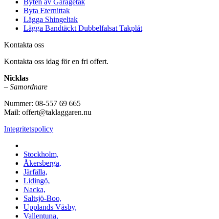
Byten av Garagetak
Byta Eternittak
Lägga Shingeltak
Lägga Bandtäckt Dubbelfalsat Takplåt
Kontakta oss
Kontakta oss idag för en fri offert.
Nicklas
–
Samordnare
Nummer: 08-557 69 665
Mail: offert@taklaggaren.nu
Integritetspolicy
Vi utför arbeten i b.la:
Stockholm,
Åkersberga,
Järfälla,
Lidingö,
Nacka,
Saltsjö-Boo,
Upplands Väsby,
Vallentuna,