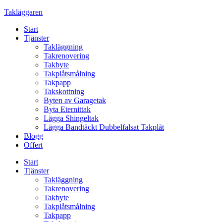
Skip
Takläggaren
to
Start
content
Tjänster
Takläggning
Takrenovering
Takbyte
Takplåtsmålning
Takpapp
Takskottning
Byten av Garagetak
Byta Eternittak
Lägga Shingeltak
Lägga Bandtäckt Dubbelfalsat Takplåt
Blogg
Offert
Start
Tjänster
Takläggning
Takrenovering
Takbyte
Takplåtsmålning
Takpapp