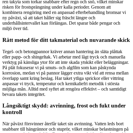
ren takyta som torkar snabbare efter regn och snö, vilket minskar
risken för frostsprängning under kalla perioder. Genom att
kombinera rengöring med en anpassad efterbehandling bromsar vi
ny påväxt, så att taket håller sig fräscht längre och
underhållsintervallet kan förlängas. Det sparar både pengar och
miljö över tid.
Rätt metod för ditt takmaterial och nuvarande skick
Tegel- och betongpannor kräver annan hantering än släta plåttak
eller papp- och shingeltak. Vi arbetar med lågt tryck och manuella
verktyg på känsliga ytor för att inte skada ytskikt eller beläggningar.
På plåt fokuserar vi på smuts- och algfilm som kan påskynda
korrosion, medan vi på pannor lägger extra vikt vid att rensa mellan
överlapp samt kring beslag. Har taket ytliga sprickor eller vittring
anpassar vi tryck, temperatur och kemikaliefri metodik i största
möjliga mån. Alltid med syftet att rengöra effektivt – och samtidigt
bevara takets integritet.
Långsiktigt skydd: avrinning, frost och fukt under
kontroll
När påväxt försvinner återfår taket sin avrinning. Vatten leds bort
snabbare till hängrännor och stuprör, vilket minskar belastningen på