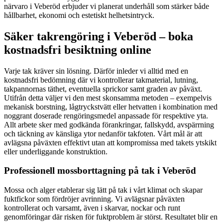
närvaro i Veberöd erbjuder vi planerat underhåll som stärker både
hållbarhet, ekonomi och estetiskt helhetsintryck.
Säker takrengöring i Veberöd – boka
kostnadsfri besiktning online
Varje tak kräver sin lösning. Därför inleder vi alltid med en
kostnadsfri bedömning där vi kontrollerar takmaterial, lutning,
takpannornas täthet, eventuella sprickor samt graden av påväxt.
Utifrån detta väljer vi den mest skonsamma metoden – exempelvis
mekanisk borstning, lågtryckstvätt eller hetvatten i kombination med
noggrant doserade rengöringsmedel anpassade för respektive yta.
Allt arbete sker med godkända förankringar, fallskydd, avspärrning
och täckning av känsliga ytor nedanför takfoten. Vårt mål är att
avlägsna påväxten effektivt utan att kompromissa med takets ytskikt
eller underliggande konstruktion.
Professionell mossborttagning på tak i Veberöd
Mossa och alger etablerar sig lätt på tak i vårt klimat och skapar
fuktfickor som fördröjer avrinning. Vi avlägsnar påväxten
kontrollerat och varsamt, även i skarvar, nockar och runt
genomföringar där risken för fuktproblem är störst. Resultatet blir en