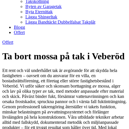
Takskottning
Byten av Garagetak
Byta Eternittak
Lägga Shingeltak
Lägga Bandtäckt Dubbelfalsat Takplåt
Blogg
Offert
Offert
Ta bort mossa på tak i Veberöd
Ett rent och väl underhållet tak är avgörande för att skydda hela
fastigheten – oavsett om du ansvarar för en villa, en
bostadsrättsförening, ett företag eller större fastighetsbestånd i
Veberöd. Vi utför säker och skonsam borttagning av mossa, alger
och lav på olika typer av tak, med metoder anpassade efter material
och skick. Påväxt binder fukt, försämrar vattenavrinningen och kan
orsaka frostskador, spruckna pannor och i värsta fall fuktinträngning.
Genom professionell takrengöring återställer vi takets funktion,
minskar belastningen på avvattningssystemet och förlänger
livslängden på hela konstruktionen. Våra utbildade tekniker arbetar
alltid med fallskydd, dokumenterad metodik och miljöanpassade
produkter – för ett tryggt resultat som håller över tid. Med lokal