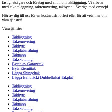
fastighetsägare och företag med allt inom takläggning. Vi arbetar
med takomläggning, takrenovering, takbyten i Sverige med omnejd.
Hör av dig till oss för en kostnadsfri offert eller för att veta mer om
våra tjänster!
Våra tjänster
Takläggning
Takrenovering
Takbyte
Takplåtsmålning
Takpapp
Takskottning
Byten av Garagetak
Byta Eternittak
Lägga Shingeltak
Lägga Bandtäckt Dubbelfalsat Takplåt
Takläggning
Takrenovering
Takbyte
Takplåtsmålning
Takpapp
Takskottning