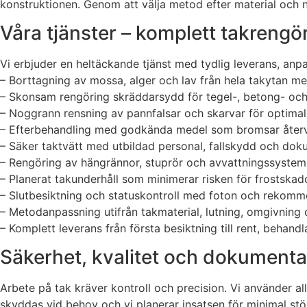
konstruktionen. Genom att välja metod efter material och 
Våra tjänster – komplett takreng
Vi erbjuder en heltäckande tjänst med tydlig leverans, anpassa
– Borttagning av mossa, alger och lav från hela takytan m
– Skonsam rengöring skräddarsydd för tegel-, betong- och
– Noggrann rensning av pannfalsar och skarvar för optimal
– Efterbehandling med godkända medel som bromsar återv
– Säker taktvätt med utbildad personal, fallskydd och dok
– Rengöring av hängrännor, stuprör och avvattningssyste
– Planerat takunderhåll som minimerar risken för frostskad
– Slutbesiktning och statuskontroll med foton och rekomm
– Metodanpassning utifrån takmaterial, lutning, omgivning 
– Komplett leverans från första besiktning till rent, behand
Säkerhet, kvalitet och dokumentat
Arbete på tak kräver kontroll och precision. Vi använder al
skyddas vid behov och vi planerar insatsen för minimal stö