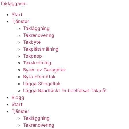
Skip
Takläggaren
to
Start
content
Tjänster
Takläggning
Takrenovering
Takbyte
Takplåtsmålning
Takpapp
Takskottning
Byten av Garagetak
Byta Eternittak
Lägga Shingeltak
Lägga Bandtäckt Dubbelfalsat Takplåt
Blogg
Start
Tjänster
Takläggning
Takrenovering