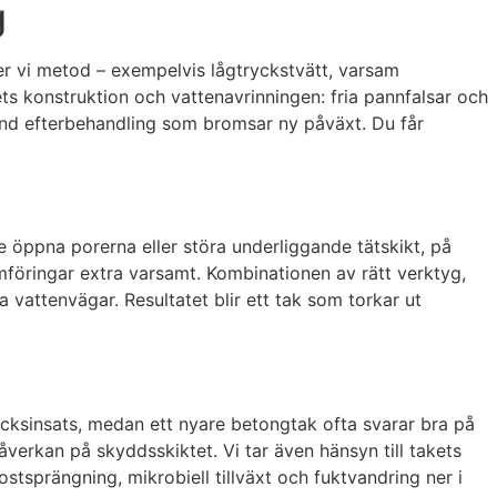
g
ljer vi metod – exempelvis lågtryckstvätt, varsam
kets konstruktion och vattenavrinningen: fria pannfalsar och
känd efterbehandling som bromsar ny påväxt. Du får
te öppna porerna eller störa underliggande tätskikt, på
föringar extra varsamt. Kombinationen av rätt verktyg,
a vattenvägar. Resultatet blir ett tak som torkar ut
rycksinsats, medan ett nyare betongtak ofta svarar bra på
åverkan på skyddsskiktet. Vi tar även hänsyn till takets
ostsprängning, mikrobiell tillväxt och fuktvandring ner i