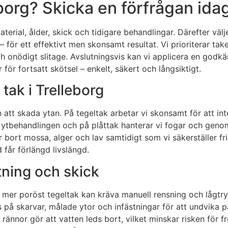
borg? Skicka en förfrågan ida
aterial, ålder, skick och tidigare behandlingar. Därefter vä
– för ett effektivt men skonsamt resultat. Vi prioriterar ta
ch onödigt slitage. Avslutningsvis kan vi applicera en god
r fortsatt skötsel – enkelt, säkert och långsiktigt.
tak i Trelleborg
 att skada ytan. På tegeltak arbetar vi skonsamt för att in
 ytbehandlingen och på plåttak hanterar vi fogar och genom
 bort mossa, alger och lav samtidigt som vi säkerställer fri
 får förlängd livslängd.
tning och skick
re, mer poröst tegeltak kan kräva manuell rensning och lågt
 på skarvar, målade ytor och infästningar för att undvika p
ännor gör att vatten leds bort, vilket minskar risken för fr