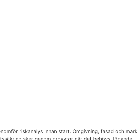
 genomför riskanalys innan start. Omgivning, fasad och mark
itetssäkring sker genom provytor när det behövs, löpande