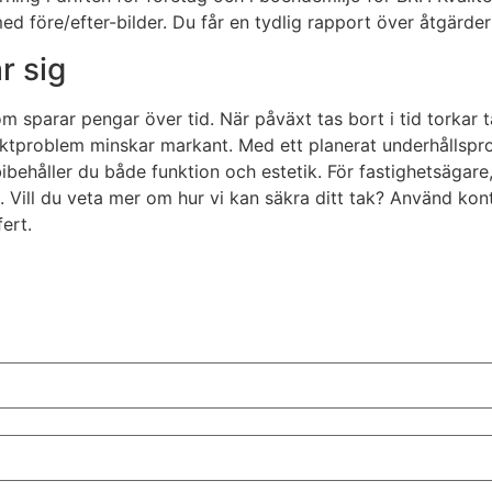
 före/efter-bilder. Du får en tydlig rapport över åtgärdern
r sig
m sparar pengar över tid. När påväxt tas bort i tid torkar 
fuktproblem minskar markant. Med ett planerat underhållspr
bibehåller du både funktion och estetik. För fastighetsägare
 Vill du veta mer om hur vi kan säkra ditt tak? Använd kont
ert.