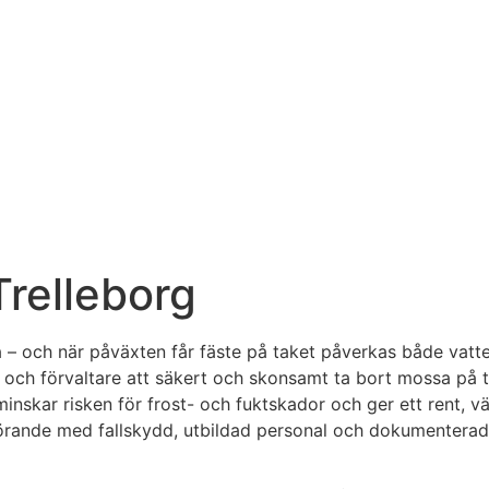
Trelleborg
a – och när påväxten får fäste på taket påverkas både vatten
ag och förvaltare att säkert och skonsamt ta bort mossa på
, minskar risken för frost- och fuktskador och ger ett rent,
örande med fallskydd, utbildad personal och dokumenterad p