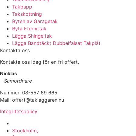
Takpapp
Takskottning
Byten av Garagetak
Byta Eternittak
Lägga Shingeltak
Lägga Bandtäckt Dubbelfalsat Takplåt
Kontakta oss
Kontakta oss idag för en fri offert.
Nicklas
–
Samordnare
Nummer: 08-557 69 665
Mail: offert@taklaggaren.nu
Integritetspolicy
Vi utför arbeten i b.la:
Stockholm,