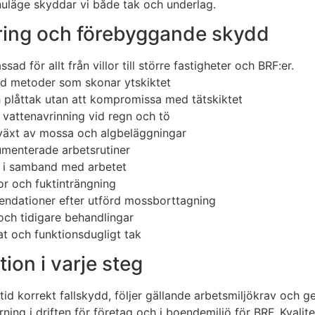
nuläge skyddar vi både tak och underlag.
öring och förebyggande skydd
d för allt från villor till större fastigheter och BRF:er.
ed metoder som skonar ytskiktet
 plåttak utan att kompromissa med tätskiktet
 vattenavrinning vid regn och tö
äxt av mossa och algbeläggningar
umenterade arbetsrutiner
m i samband med arbetet
or och fuktinträngning
endationer efter utförd mossborttagning
och tidigare behandlingar
lat och funktionsdugligt tak
ion i varje steg
ltid korrekt fallskydd, följer gällande arbetsmiljökrav och
rning i driften för företag och i boendemiljö för BRF. Kval