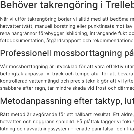
Behöver takrengöring i Trelle
När vi utför takrengöring börjar vi alltid med att bedöma m
hetvattentvätt, manuell borstning eller punktinsats mot lav 
rena hängrännor förebygger isbildning, inträngande fukt o
fotodokumentation, åtgärdsrapport och rekommendationer fö
Professionell mossborttagning på 
Vår mossborttagning är utvecklad för att vara effektiv utan
betongtak anpassar vi tryck och temperatur för att bevara
kontrollerad vattenmängd och precis teknik gör att vi lyfter
snabbare efter regn, tar mindre skada vid frost och därmed
Metodanpassning efter taktyp, lu
Rätt metod är avgörande för ett hållbart resultat. Ett äld
hetvatten och noggrann spolbild. På plåttak lägger vi fokus
lutning och avvattningssystem – renade pannfalsar och fria r