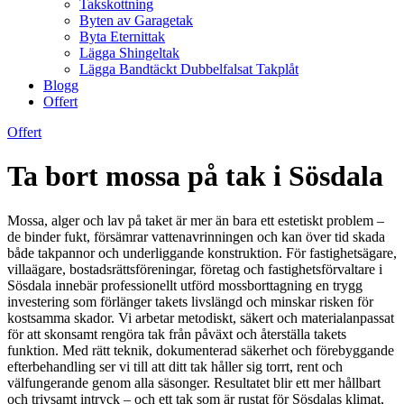
Takskottning
Byten av Garagetak
Byta Eternittak
Lägga Shingeltak
Lägga Bandtäckt Dubbelfalsat Takplåt
Blogg
Offert
Offert
Ta bort mossa på tak i Sösdala
Mossa, alger och lav på taket är mer än bara ett estetiskt problem –
de binder fukt, försämrar vattenavrinningen och kan över tid skada
både takpannor och underliggande konstruktion. För fastighetsägare,
villaägare, bostadsrättsföreningar, företag och fastighetsförvaltare i
Sösdala innebär professionellt utförd mossborttagning en trygg
investering som förlänger takets livslängd och minskar risken för
kostsamma skador. Vi arbetar metodiskt, säkert och materialanpassat
för att skonsamt rengöra tak från påväxt och återställa takets
funktion. Med rätt teknik, dokumenterad säkerhet och förebyggande
efterbehandling ser vi till att ditt tak håller sig torrt, rent och
välfungerande genom alla säsonger. Resultatet blir ett mer hållbart
och trivsamt intryck – och ett tak som är rustat för Sösdalas klimat,