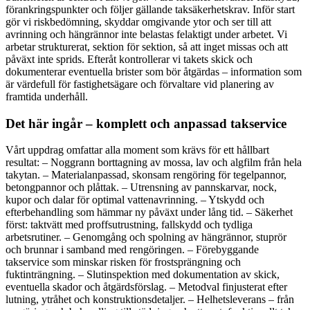
förankringspunkter och följer gällande taksäkerhetskrav. Inför start
gör vi riskbedömning, skyddar omgivande ytor och ser till att
avrinning och hängrännor inte belastas felaktigt under arbetet. Vi
arbetar strukturerat, sektion för sektion, så att inget missas och att
påväxt inte sprids. Efteråt kontrollerar vi takets skick och
dokumenterar eventuella brister som bör åtgärdas – information som
är värdefull för fastighetsägare och förvaltare vid planering av
framtida underhåll.
Det här ingår – komplett och anpassad takservice
Vårt uppdrag omfattar alla moment som krävs för ett hållbart
resultat: – Noggrann borttagning av mossa, lav och algfilm från hela
takytan. – Materialanpassad, skonsam rengöring för tegelpannor,
betongpannor och plåttak. – Utrensning av pannskarvar, nock,
kupor och dalar för optimal vattenavrinning. – Ytskydd och
efterbehandling som hämmar ny påväxt under lång tid. – Säkerhet
först: taktvätt med proffsutrustning, fallskydd och tydliga
arbetsrutiner. – Genomgång och spolning av hängrännor, stuprör
och brunnar i samband med rengöringen. – Förebyggande
takservice som minskar risken för frostsprängning och
fuktinträngning. – Slutinspektion med dokumentation av skick,
eventuella skador och åtgärdsförslag. – Metodval finjusterat efter
lutning, ytråhet och konstruktionsdetaljer. – Helhetsleverans – från