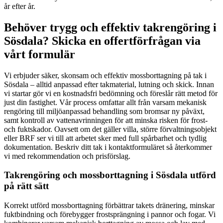
år efter år.
Behöver trygg och effektiv takrengöring i
Sösdala? Skicka en offertförfrågan via
vårt formulär
Vi erbjuder säker, skonsam och effektiv mossborttagning på tak i
Sösdala – alltid anpassad efter takmaterial, lutning och skick. Innan
vi startar gör vi en kostnadsfri bedömning och föreslår rätt metod för
just din fastighet. Vår process omfattar allt från varsam mekanisk
rengöring till miljöanpassad behandling som bromsar ny påväxt,
samt kontroll av vattenavrinningen för att minska risken för frost-
och fuktskador. Oavsett om det gäller villa, större förvaltningsobjekt
eller BRF ser vi till att arbetet sker med full spårbarhet och tydlig
dokumentation. Beskriv ditt tak i kontaktformuläret så återkommer
vi med rekommendation och prisförslag.
Takrengöring och mossborttagning i Sösdala utförd
på rätt sätt
Korrekt utförd mossborttagning förbättrar takets dränering, minskar
fuktbindning och förebygger frostsprängning i pannor och fogar. Vi