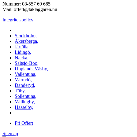
Nummer: 08-557 69 665
Mail: offert@taklaggaren.nu
Integritetspolicy
Vi utför arbeten i b.la:
Stockholm,
Åkersberga,
Järfälla,
Lidingö,
Nacka,
Saltsjö-Boo,
Upplands Väsby,
Vallentuna,
Värmdö,
Danderyd,
Täby,
Sollentuna,
Vällingby,
Hässelby,
m.fl.
Fri Offert
Sitemap