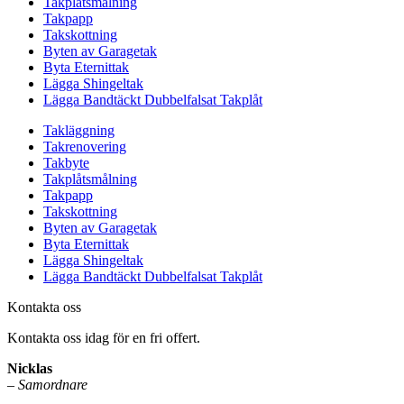
Takplåtsmålning
Takpapp
Takskottning
Byten av Garagetak
Byta Eternittak
Lägga Shingeltak
Lägga Bandtäckt Dubbelfalsat Takplåt
Takläggning
Takrenovering
Takbyte
Takplåtsmålning
Takpapp
Takskottning
Byten av Garagetak
Byta Eternittak
Lägga Shingeltak
Lägga Bandtäckt Dubbelfalsat Takplåt
Kontakta oss
Kontakta oss idag för en fri offert.
Nicklas
–
Samordnare