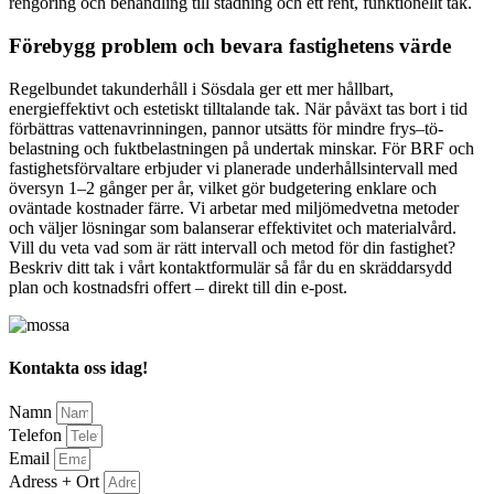
rengöring och behandling till städning och ett rent, funktionellt tak.
Förebygg problem och bevara fastighetens värde
Regelbundet takunderhåll i Sösdala ger ett mer hållbart,
energieffektivt och estetiskt tilltalande tak. När påväxt tas bort i tid
förbättras vattenavrinningen, pannor utsätts för mindre frys–tö-
belastning och fuktbelastningen på undertak minskar. För BRF och
fastighetsförvaltare erbjuder vi planerade underhållsintervall med
översyn 1–2 gånger per år, vilket gör budgetering enklare och
oväntade kostnader färre. Vi arbetar med miljömedvetna metoder
och väljer lösningar som balanserar effektivitet och materialvård.
Vill du veta vad som är rätt intervall och metod för din fastighet?
Beskriv ditt tak i vårt kontaktformulär så får du en skräddarsydd
plan och kostnadsfri offert – direkt till din e‑post.
Kontakta oss idag!
Namn
Telefon
Email
Adress + Ort