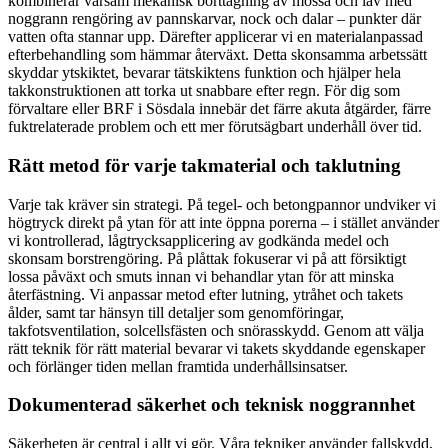
kombinerar varsam mekanisk borttagning av mossa och lav med
noggrann rengöring av pannskarvar, nock och dalar – punkter där
vatten ofta stannar upp. Därefter applicerar vi en materialanpassad
efterbehandling som hämmar återväxt. Detta skonsamma arbetssätt
skyddar ytskiktet, bevarar tätskiktens funktion och hjälper hela
takkonstruktionen att torka ut snabbare efter regn. För dig som
förvaltare eller BRF i Sösdala innebär det färre akuta åtgärder, färre
fuktrelaterade problem och ett mer förutsägbart underhåll över tid.
Rätt metod för varje takmaterial och taklutning
Varje tak kräver sin strategi. På tegel- och betongpannor undviker vi
högtryck direkt på ytan för att inte öppna porerna – i stället använder
vi kontrollerad, lågtrycksapplicering av godkända medel och
skonsam borstrengöring. På plåttak fokuserar vi på att försiktigt
lossa påväxt och smuts innan vi behandlar ytan för att minska
återfästning. Vi anpassar metod efter lutning, ytråhet och takets
ålder, samt tar hänsyn till detaljer som genomföringar,
takfotsventilation, solcellsfästen och snörasskydd. Genom att välja
rätt teknik för rätt material bevarar vi takets skyddande egenskaper
och förlänger tiden mellan framtida underhållsinsatser.
Dokumenterad säkerhet och teknisk noggrannhet
Säkerheten är central i allt vi gör. Våra tekniker använder fallskydd,