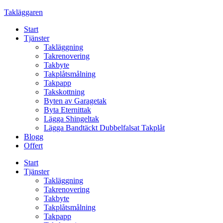
Skip
Takläggaren
to
Start
content
Tjänster
Takläggning
Takrenovering
Takbyte
Takplåtsmålning
Takpapp
Takskottning
Byten av Garagetak
Byta Eternittak
Lägga Shingeltak
Lägga Bandtäckt Dubbelfalsat Takplåt
Blogg
Offert
Start
Tjänster
Takläggning
Takrenovering
Takbyte
Takplåtsmålning
Takpapp