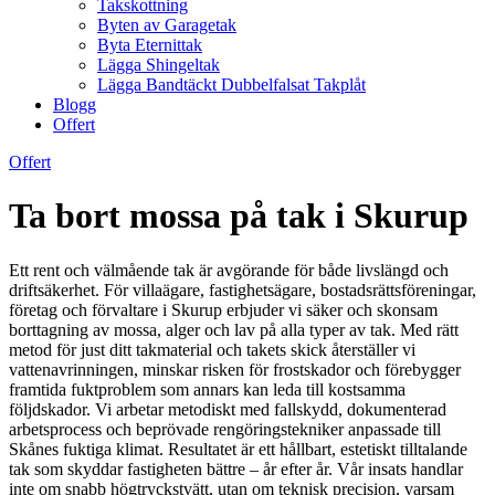
Takskottning
Byten av Garagetak
Byta Eternittak
Lägga Shingeltak
Lägga Bandtäckt Dubbelfalsat Takplåt
Blogg
Offert
Offert
Ta bort mossa på tak i Skurup
Ett rent och välmående tak är avgörande för både livslängd och
driftsäkerhet. För villaägare, fastighetsägare, bostadsrättsföreningar,
företag och förvaltare i Skurup erbjuder vi säker och skonsam
borttagning av mossa, alger och lav på alla typer av tak. Med rätt
metod för just ditt takmaterial och takets skick återställer vi
vattenavrinningen, minskar risken för frostskador och förebygger
framtida fuktproblem som annars kan leda till kostsamma
följdskador. Vi arbetar metodiskt med fallskydd, dokumenterad
arbetsprocess och beprövade rengöringstekniker anpassade till
Skånes fuktiga klimat. Resultatet är ett hållbart, estetiskt tilltalande
tak som skyddar fastigheten bättre – år efter år. Vår insats handlar
inte om snabb högtryckstvätt, utan om teknisk precision, varsam