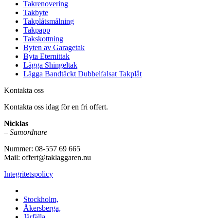
Takrenovering
Takbyte
Takplåtsmålning
Takpapp
Takskottning
Byten av Garagetak
Byta Eternittak
Lägga Shingeltak
Lägga Bandtäckt Dubbelfalsat Takplåt
Kontakta oss
Kontakta oss idag för en fri offert.
Nicklas
–
Samordnare
Nummer: 08-557 69 665
Mail: offert@taklaggaren.nu
Integritetspolicy
Vi utför arbeten i b.la:
Stockholm,
Åkersberga,
Järfälla,