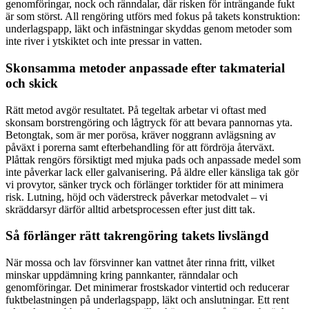
genomföringar, nock och ränndalar, där risken för inträngande fukt
är som störst. All rengöring utförs med fokus på takets konstruktion:
underlagspapp, läkt och infästningar skyddas genom metoder som
inte river i ytskiktet och inte pressar in vatten.
Skonsamma metoder anpassade efter takmaterial
och skick
Rätt metod avgör resultatet. På tegeltak arbetar vi oftast med
skonsam borstrengöring och lågtryck för att bevara pannornas yta.
Betongtak, som är mer porösa, kräver noggrann avlägsning av
påväxt i porerna samt efterbehandling för att fördröja återväxt.
Plåttak rengörs försiktigt med mjuka pads och anpassade medel som
inte påverkar lack eller galvanisering. På äldre eller känsliga tak gör
vi provytor, sänker tryck och förlänger torktider för att minimera
risk. Lutning, höjd och väderstreck påverkar metodvalet – vi
skräddarsyr därför alltid arbetsprocessen efter just ditt tak.
Så förlänger rätt takrengöring takets livslängd
När mossa och lav försvinner kan vattnet åter rinna fritt, vilket
minskar uppdämning kring pannkanter, ränndalar och
genomföringar. Det minimerar frostskador vintertid och reducerar
fuktbelastningen på underlagspapp, läkt och anslutningar. Ett rent