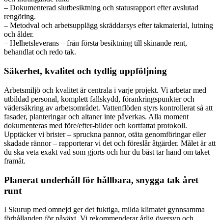
– Dokumenterad slutbesiktning och statusrapport efter avslutad
rengöring.
– Metodval och arbetsupplägg skräddarsys efter takmaterial, lutning
och ålder.
– Helhetsleverans – från första besiktning till skinande rent,
behandlat och redo tak.
Säkerhet, kvalitet och tydlig uppföljning
Arbetsmiljö och kvalitet är centrala i varje projekt. Vi arbetar med
utbildad personal, komplett fallskydd, förankringspunkter och
vädersäkring av arbetsområdet. Vattenflöden styrs kontrollerat så att
fasader, planteringar och altaner inte påverkas. Alla moment
dokumenteras med före/efter-bilder och kortfattat protokoll.
Upptäcker vi brister – spruckna pannor, otäta genomföringar eller
skadade rännor – rapporterar vi det och föreslår åtgärder. Målet är att
du ska veta exakt vad som gjorts och hur du bäst tar hand om taket
framåt.
Planerat underhåll för hållbara, snygga tak året
runt
I Skurup med omnejd ger det fuktiga, milda klimatet gynnsamma
förhållanden för påväxt. Vi rekommenderar årlig översyn och