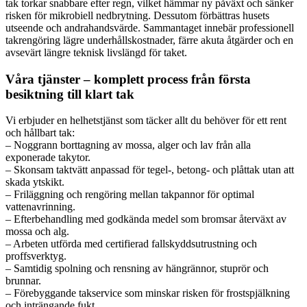
tak torkar snabbare efter regn, vilket hämmar ny påväxt och sänker
risken för mikrobiell nedbrytning. Dessutom förbättras husets
utseende och andrahandsvärde. Sammantaget innebär professionell
takrengöring lägre underhållskostnader, färre akuta åtgärder och en
avsevärt längre teknisk livslängd för taket.
Våra tjänster – komplett process från första
besiktning till klart tak
Vi erbjuder en helhetstjänst som täcker allt du behöver för ett rent
och hållbart tak:
– Noggrann borttagning av mossa, alger och lav från alla
exponerade takytor.
– Skonsam taktvätt anpassad för tegel-, betong- och plåttak utan att
skada ytskikt.
– Friläggning och rengöring mellan takpannor för optimal
vattenavrinning.
– Efterbehandling med godkända medel som bromsar återväxt av
mossa och alg.
– Arbeten utförda med certifierad fallskyddsutrustning och
proffsverktyg.
– Samtidig spolning och rensning av hängrännor, stuprör och
brunnar.
– Förebyggande takservice som minskar risken för frostspjälkning
och inträngande fukt.