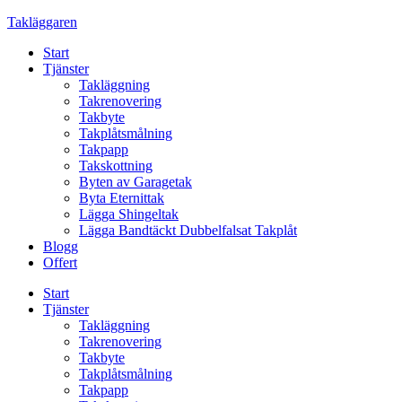
Skip
Takläggaren
to
Start
content
Tjänster
Takläggning
Takrenovering
Takbyte
Takplåtsmålning
Takpapp
Takskottning
Byten av Garagetak
Byta Eternittak
Lägga Shingeltak
Lägga Bandtäckt Dubbelfalsat Takplåt
Blogg
Offert
Start
Tjänster
Takläggning
Takrenovering
Takbyte
Takplåtsmålning
Takpapp