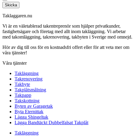
Skicka
Taklaggaren.nu
Vi är en väletablerad takentreprenör som hjälper privatkunder,
fastighetsägare och företag med allt inom takläggning. Vi arbetar
med takomläggning, takrenovering, takbyten i Sverige med omnejd.
Hör av dig till oss för en kostnadsfri offert eller för att veta mer om
våra tjänster!
Våra tjänster
Takläggning
Takrenovering
Takbyte
Takplåtsmålning
Takpapp
Takskottning
Byten av Garagetak
Byta Eternittak
Lägga Shingeltak
Lägga Bandtäckt Dubbelfalsat Takplåt
Takläggning