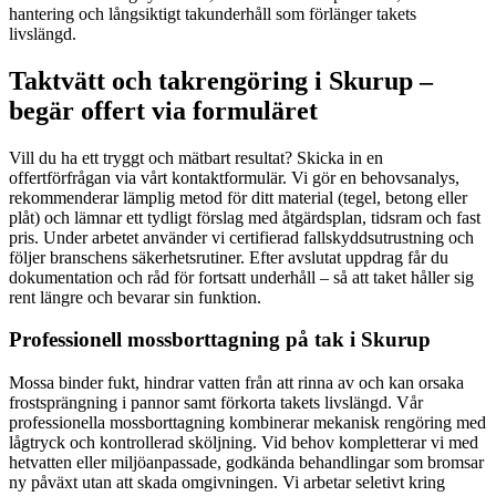
hantering och långsiktigt takunderhåll som förlänger takets
livslängd.
Taktvätt och takrengöring i Skurup –
begär offert via formuläret
Vill du ha ett tryggt och mätbart resultat? Skicka in en
offertförfrågan via vårt kontaktformulär. Vi gör en behovsanalys,
rekommenderar lämplig metod för ditt material (tegel, betong eller
plåt) och lämnar ett tydligt förslag med åtgärdsplan, tidsram och fast
pris. Under arbetet använder vi certifierad fallskyddsutrustning och
följer branschens säkerhetsrutiner. Efter avslutat uppdrag får du
dokumentation och råd för fortsatt underhåll – så att taket håller sig
rent längre och bevarar sin funktion.
Professionell mossborttagning på tak i Skurup
Mossa binder fukt, hindrar vatten från att rinna av och kan orsaka
frostsprängning i pannor samt förkorta takets livslängd. Vår
professionella mossborttagning kombinerar mekanisk rengöring med
lågtryck och kontrollerad sköljning. Vid behov kompletterar vi med
hetvatten eller miljöanpassade, godkända behandlingar som bromsar
ny påväxt utan att skada omgivningen. Vi arbetar seletivt kring