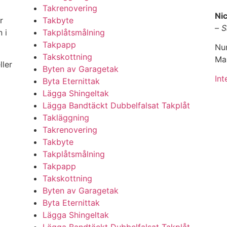
Takrenovering
Nic
r
Takbyte
–
S
 i
Takplåtsmålning
Takpapp
Nu
Takskottning
Mai
ller
Byten av Garagetak
Int
Byta Eternittak
Lägga Shingeltak
Lägga Bandtäckt Dubbelfalsat Takplåt
Takläggning
Takrenovering
Takbyte
Takplåtsmålning
Takpapp
Takskottning
Byten av Garagetak
Byta Eternittak
Lägga Shingeltak