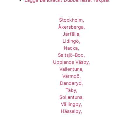
Lägga Bandtäckt Dubbelfalsat Takplåt
Vi utför arbeten i b.la:
Stockholm,
Åkersberga,
Järfälla,
Lidingö,
Nacka,
Saltsjö-Boo,
Upplands Väsby,
Vallentuna,
Värmdö,
Danderyd,
Täby,
Sollentuna,
Vällingby,
Hässelby,
m.fl.