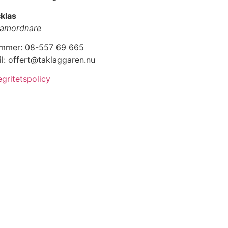
klas
amordnare
mmer: 08-557 69 665
l: offert@taklaggaren.nu
egritetspolicy