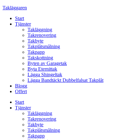
Skip
Takläggaren
to
Start
content
Tjänster
Takläggning
Takrenovering
Takbyte
Takplåtsmålning
Takpapp
Takskottning
Byten av Garagetak
Byta Eternittak
Lägga Shingeltak
Lägga Bandtäckt Dubbelfalsat Takplåt
Blogg
Offert
Start
Tjänster
Takläggning
Takrenovering
Takbyte
Takplåtsmålning
Takpapp