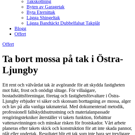
Takskottning
Byten av Garagetak
Byta Eternittak
Lägga Shingeltak
Lägga Bandtäckt Dubbelfalsat Takplåt
Blogg
Offert
Offert
Ta bort mossa på tak i Östra-
Ljungby
Ett rent och välvårdat tak är avgörande för att skydda fastigheten
mot fukt, frost och onödigt slitage. För villaägare,
bostadsrättsföreningar, företag och fastighetsförvaltare i Östra-
Ljungby erbjuder vi säker och skonsam borttagning av mossa, alger
och lav på alla vanliga takmaterial. Med dokumenterad metodik,
professionell fallskyddsutrustning och materialanpassade
rengöringstekniker återställer vi takets funktion, förbättrar
vattenavrinningen och minskar risken för frostskador. Vårt arbete
planeras efter takets skick och konstruktion för att inte skada pannor,
plåt eller undertak. Resultatet blir ett tak som inte bara ser trevligare