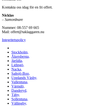
Kontakta oss idag för en fri offert.
Nicklas
–
Samordnare
Nummer: 08-557 69 665
Mail: offert@taklaggaren.nu
Integritetspolicy
Vi utför arbeten i b.la:
Stockholm,
Åkersberga,
Järfälla,
Lidingö,
Nacka,
Saltsjö-Boo,
Upplands Väsby,
Vallentuna,
Värmdö,
Danderyd,
Täby,
Sollentuna,
Vällingby,