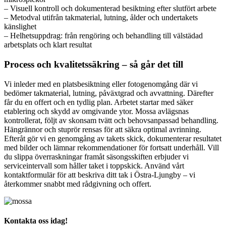
– Visuell kontroll och dokumenterad besiktning efter slutfört arbete
– Metodval utifrån takmaterial, lutning, ålder och undertakets
känslighet
– Helhetsuppdrag: från rengöring och behandling till välstädad
arbetsplats och klart resultat
Process och kvalitetssäkring – så går det till
Vi inleder med en platsbesiktning eller fotogenomgång där vi
bedömer takmaterial, lutning, påväxtgrad och avvattning. Därefter
får du en offert och en tydlig plan. Arbetet startar med säker
etablering och skydd av omgivande ytor. Mossa avlägsnas
kontrollerat, följt av skonsam tvätt och behovsanpassad behandling.
Hängrännor och stuprör rensas för att säkra optimal avrinning.
Efteråt gör vi en genomgång av takets skick, dokumenterar resultatet
med bilder och lämnar rekommendationer för fortsatt underhåll. Vill
du slippa överraskningar framåt säsongsskiften erbjuder vi
serviceintervall som håller taket i toppskick. Använd vårt
kontaktformulär för att beskriva ditt tak i Östra-Ljungby – vi
återkommer snabbt med rådgivning och offert.
Kontakta oss idag!