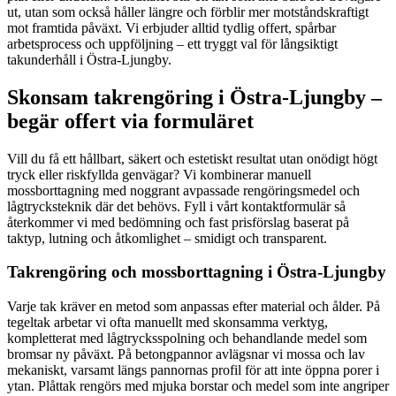
ut, utan som också håller längre och förblir mer motståndskraftigt
mot framtida påväxt. Vi erbjuder alltid tydlig offert, spårbar
arbetsprocess och uppföljning – ett tryggt val för långsiktigt
takunderhåll i Östra-Ljungby.
Skonsam takrengöring i Östra-Ljungby –
begär offert via formuläret
Vill du få ett hållbart, säkert och estetiskt resultat utan onödigt högt
tryck eller riskfyllda genvägar? Vi kombinerar manuell
mossborttagning med noggrant avpassade rengöringsmedel och
lågtrycksteknik där det behövs. Fyll i vårt kontaktformulär så
återkommer vi med bedömning och fast prisförslag baserat på
taktyp, lutning och åtkomlighet – smidigt och transparent.
Takrengöring och mossborttagning i Östra-Ljungby
Varje tak kräver en metod som anpassas efter material och ålder. På
tegeltak arbetar vi ofta manuellt med skonsamma verktyg,
kompletterat med lågtrycksspolning och behandlande medel som
bromsar ny påväxt. På betongpannor avlägsnar vi mossa och lav
mekaniskt, varsamt längs pannornas profil för att inte öppna porer i
ytan. Plåttak rengörs med mjuka borstar och medel som inte angriper