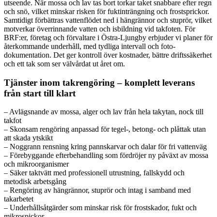
utseende. När mossa och lav tas bort torkar taket snabbare efter regn
och snö, vilket minskar risken för fuktinträngning och frostsprickor.
Samtidigt förbättras vattenflödet ned i hängrännor och stuprör, vilket
motverkar överrinnande vatten och isbildning vid takfoten. För
BRF:er, företag och förvaltare i Östra-Ljungby erbjuder vi planer för
återkommande underhåll, med tydliga intervall och foto­
dokumentation. Det ger kontroll över kostnader, bättre driftssäkerhet
och ett tak som ser välvårdat ut året om.
Tjänster inom takrengöring – komplett leverans
från start till klart
– Avlägsnande av mossa, alger och lav från hela takytan, nock till
takfot
– Skonsam rengöring anpassad för tegel-, betong- och plåttak utan
att skada ytskikt
– Noggrann rensning kring pannskarvar och dalar för fri vattenväg
– Förebyggande efterbehandling som fördröjer ny påväxt av mossa
och mikroorganismer
– Säker taktvätt med professionell utrustning, fallskydd och
metodisk arbetsgång
– Rengöring av hängrännor, stuprör och intag i samband med
takarbetet
– Underhållsåtgärder som minskar risk för frostskador, fukt och
mikrospickor