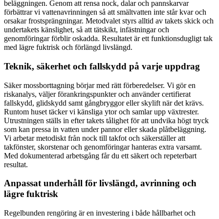
beläggningen. Genom att rensa nock, dalar och pannskarvar
förbättrar vi vattenavrinningen så att smältvatten inte står kvar och
orsakar frostsprängningar. Metodvalet styrs alltid av takets skick och
undertakets känslighet, så att tätskikt, infästningar och
genomföringar förblir oskadda. Resultatet är ett funktionsdugligt tak
med lägre fuktrisk och förlängd livslängd.
Teknik, säkerhet och fallskydd på varje uppdrag
Säker mossborttagning börjar med rätt förberedelser. Vi gör en
riskanalys, väljer förankringspunkter och använder certifierat
fallskydd, glidskydd samt gångbryggor eller skylift när det krävs.
Runtom huset täcker vi känsliga ytor och samlar upp växtrester.
Utrustningen ställs in efter takets tålighet för att undvika högt tryck
som kan pressa in vatten under pannor eller skada plåtbeläggning.
Vi arbetar metodiskt från nock till takfot och säkerställer att
takfönster, skorstenar och genomföringar hanteras extra varsamt.
Med dokumenterad arbetsgång får du ett säkert och repeterbart
resultat.
Anpassat underhåll för livslängd, avrinning och
lägre fuktrisk
Regelbunden rengöring är en investering i både hållbarhet och